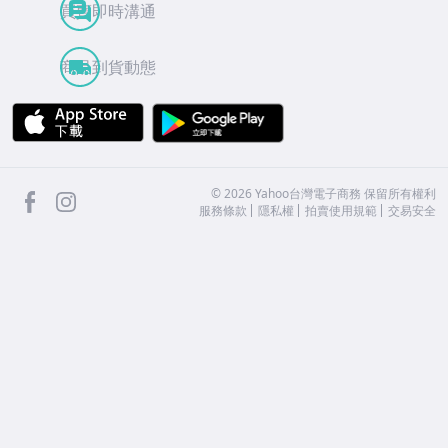
買賣即時溝通
商品到貨動態
APP Store
Google Play
facebook
Instagram
©
2026
Yahoo台灣電子商務 保留所有權利
服務條款
隱私權
拍賣使用規範
交易安全