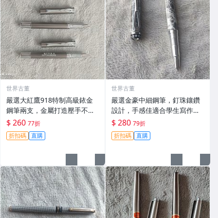
世界古董
世界古董
嚴選大紅鷹918特制高級銥金
嚴選金豪中細鋼筆，釘珠鑲鑽
鋼筆兩支，金屬打造壓手不
設計，手感佳適合學生寫作業
累，細膩鋒毫順滑書寫。收藏
記筆記 金屬覆漆材質 金豪 中
$ 260
$ 280
77折
79折
佳品！ 大紅鷹 918 鏡面 鋰
細 鋪珠
折扣碼
直購
折扣碼
直購