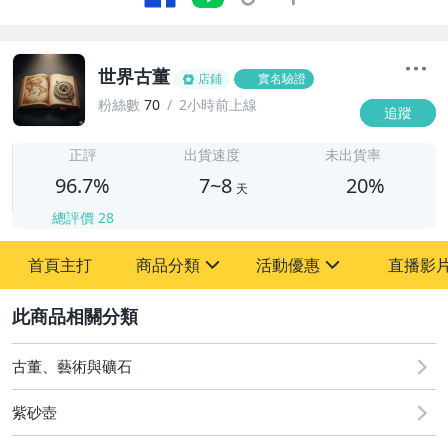
世界古董
店鋪
實名驗證
粉絲數
70
2小時前上線
追蹤
7
正評
出貨速度
未出貨率
96.7%
7~8
20%
天
總評價
28
首頁主打
商品分類
活動優惠
直播影
sign
sign
2
其它
[全店] 粉絲專享
[全店] 周年慶
古董、藝術與礦石
紫砂壺