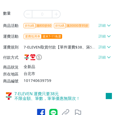
數量
商品活動
折扣碼
滿800折60
折扣碼
滿30000享95折
運費活動
運費抵用券
週末7-11免運
運費規則
7-ELEVEN取貨付款【單件運費$38、滿5件
或消費滿$1298免運費】、7-ELEVEN取貨
付款方式
不付款【免運費】、萊爾富取貨付款【單件
運費$60、滿5件或消費滿$1298免運
全新品
商品狀況
費】、宅配/貨運【單件運費$120、滿5件
台北市
所在地區
或消費滿$1598免運費】
101740639759
商品編號
7-ELEVEN 運費只要
38
元
不限金額、筆數，筆筆優惠無限次！