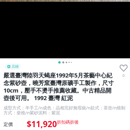
店鋪
嚴選臺灣陸羽天蝎座1992年5月茶藝中心紀
0
念紫砂壺，曉芳窯臺灣原礦手工製作，尺寸
10cm，壓手不燙手推薦收藏。中古精品開
壺後可用。 1992 臺灣 紅泥
成型方式：半手工/n成色：品相完好無瑕疵/n款式：茶壺/n燒制
方式：柴燒/n紫砂泥料：紫泥
$11,920
定價