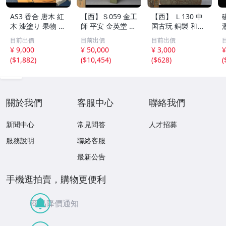
AS3 香合 唐木 紅
【西】Ｓ059 金工
【西】 Ｌ130 中
木 漆塗り 果物 野
師 平安 金英堂 正
国古玩 銅製 和興
菜 7点 未使用 茶
修 銅製 四方 花器
松彫 蓋物 唐物
目前出價
目前出價
目前出價
道具 小物
共箱
¥ 9,000
¥ 50,000
¥ 3,000
¥
(
$1,882
)
(
$10,454
)
(
$628
)
(
關於我們
客服中心
聯絡我們
新聞中心
常見問答
人才招募
服務說明
聯絡客服
最新公告
手機逛拍賣，購物更便利
商品降價通知