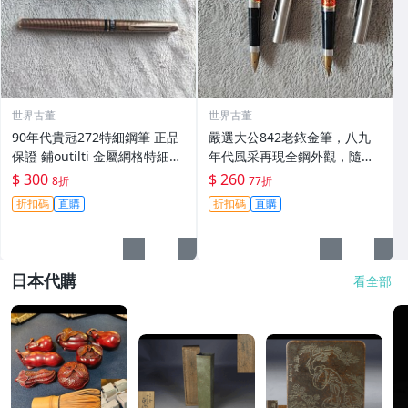
世界古董
世界古董
90年代貴冠272特細鋼筆 正品
嚴選大公842老銥金筆，八九
保證 鋪outilti 金屬網格特細筆
年代風采再現全鋼外觀，隨機
尖書寫順滑 古典美雅 貴冠272
附送兩種筆夾。全新未使用，
$ 300
$ 260
8折
77折
特細鋼筆 鋪outilti 金屬網格
保存極佳。 842老鋼筆 全鋼金
折扣碼
直購
折扣碼
直購
細筆尖 9
筆 未用過墨水
日本代購
看全部