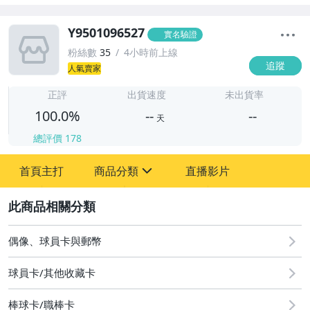
Y9501096527
實名驗證
粉絲數
35
4小時前上線
追蹤
人氣賣家
-
-
正評
出貨速度
未出貨率
100.0%
--
--
天
總評價
178
-
首頁主打
商品分類
直播影片
-
sign
成人專區
2
偶像、球員卡與郵幣
偶像、球員卡與郵幣
球員卡/其他收藏卡
棒球卡/職棒卡