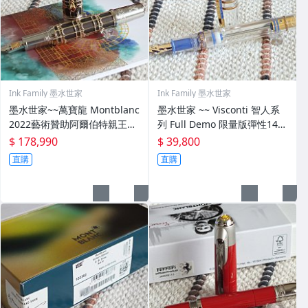
Ink Family 墨水世家
Ink Family 墨水世家
墨水世家~~萬寶龍 Montblanc
墨水世家 ~~ Visconti 智人系
2022藝術贊助阿爾伯特親王限
列 Full Demo 限量版彈性14K
量888鋼筆
尖示範鋼筆
$ 178,990
$ 39,800
直購
直購