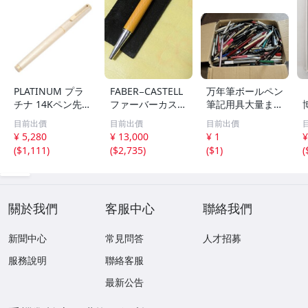
PLATINUM プラ
FABER−CASTELL
万年筆ボールペン
チナ 14Kペン先
ファーバーカステ
筆記用具大量まと
万年筆 ゴールド×
ル伯爵 ギロシェ
め4kgオーバー 万
目前出價
目前出價
目前出價
ホワイト系【いお
サハラ ボールペ
年筆 ボールペン
¥ 5,280
¥ 13,000
¥ 1
¥
き質店】
ン レア色
文房具 筆記用具
(
$1,111
)
(
$2,735
)
(
$1
)
(
未検品
0
關於我們
客服中心
聯絡我們
新聞中心
常見問答
人才招募
服務說明
聯絡客服
最新公告