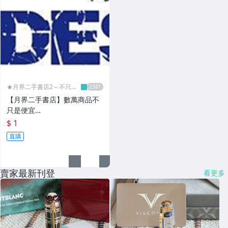
★月界二手書店2～不只是
便宜...★
【月界二手書店】數萬商品不
只是便宜…
$ 1
直購
賣家最新刊登
看更多