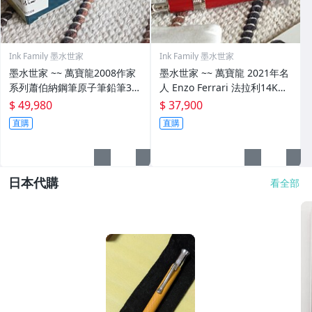
Ink Family 墨水世家
Ink Family 墨水世家
墨水世家 ~~ 萬寶龍2008作家
墨水世家 ~~ 萬寶龍 2021年名
系列蕭伯納鋼筆原子筆鉛筆3枝
人 Enzo Ferrari 法拉利14K限
裝套筆未拆封
量鋼筆~第二代包裝
$ 49,980
$ 37,900
直購
直購
日本代購
看全部