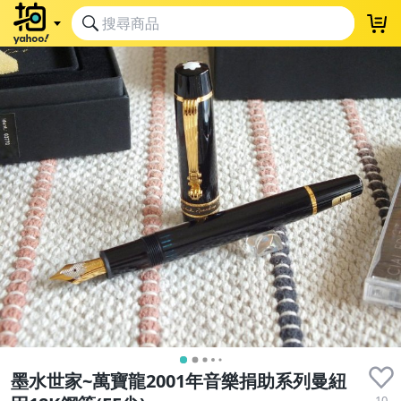
墨水世家~萬寶龍2001年音樂捐助系列曼紐
10