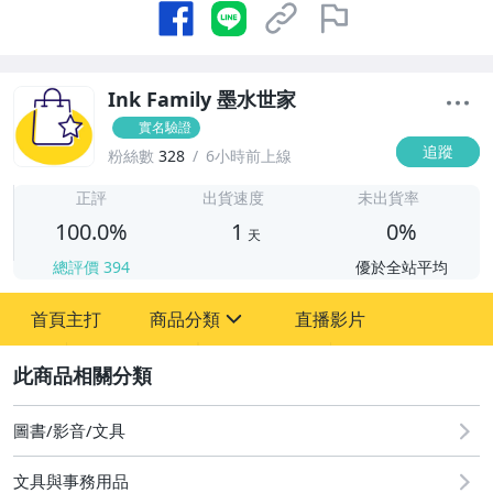
Ink Family 墨水世家
實名驗證
追蹤
粉絲數
328
6小時前上線
1
正評
出貨速度
未出貨率
100.0%
1
0%
天
總評價
394
優於全站平均
首頁主打
商品分類
直播影片
sign
2
圖書/影音/文具
男性精品與服飾
圖書/影音/文具
手錶與飾品配件
文具與事務用品