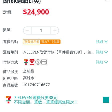
因18K鋼筆(EF尖)
$24,900
定價
數量
運費活動
運費抵用券
週末7-11免運
運費規則
7-ELEVEN取貨付款【單件運費$38】、萊爾
富取貨付款【單件運費$60】、宅配/貨運
付款方式
【單件運費$90】、郵局掛號【單件運費$9
0】、離島配送【單件運費$120】
全新品
商品狀況
高雄市
所在地區
101740716677
商品編號
7-ELEVEN 運費只要
38
元
不限金額、筆數，筆筆優惠無限次！