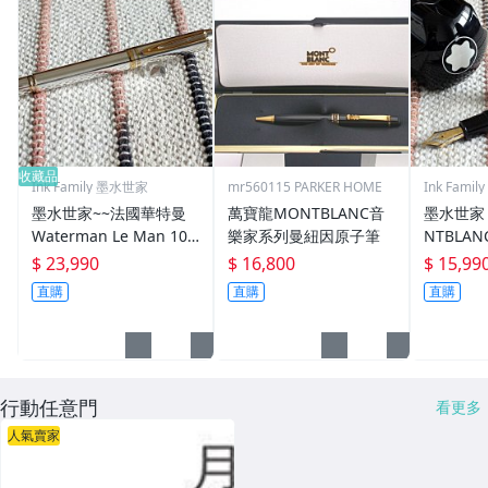
收藏品
Ink Family 墨水世家
mr560115 PARKER HOME
Ink Fami
墨水世家~~法國華特曼
萬寶龍MONTBLANC音
墨水世家 
Waterman Le Man 100
樂家系列曼紐因原子筆
NTBLAN
Centenaire 100th Anni
溝筆舌14
$ 23,990
$ 16,800
$ 15,99
versary純銀鋼筆-L(B)尖
鋼筆(OB
直購
直購
直購
行動任意門
看更多
人氣賣家