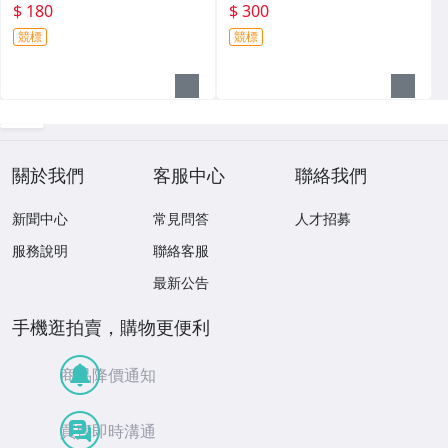
1st 四皇之一 未來無可限量 公
書豪 Jeremy Lin
$ 180
$ 300
牛隊 北卡
競標
競標
關於我們
客服中心
聯絡我們
新聞中心
常見問答
人才招募
服務說明
聯絡客服
最新公告
手機逛拍賣，購物更便利
商品降價通知
買賣即時溝通