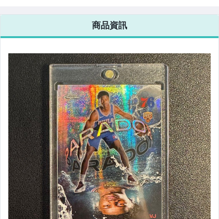
Shannon Jr. 暴
力球衣簽❗️末代
商品資訊
黑曜石 籃Mojo
亮，季後賽首次
先發打出生涯代
表作❗️