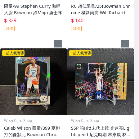
限量/99 Stephen Curry 咖哩
RC 超低限量/25❗️Bowman Chr
大廚 Bowman 綠Mojo 勇士隊
ome 橘斜雨亮 Will Richard
勇士隊
$ 329
$ 140
競標
競標
超人氣賣家
超人氣賣家
Wizzi Card Shop
Wizzi Card Shop
Caleb Wilson 限量/399 夏聯
SSP 箱Hit❗️末代上鏡 光速亮Lig
打的像狀元 Bowman Chrome
htspeed 尼克時期 林來瘋 林