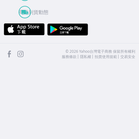
商品到貨動態
APP Store
Google Play
facebook
Instagram
©
2026
Yahoo台灣電子商務 保留所有權利
服務條款
隱私權
拍賣使用規範
交易安全