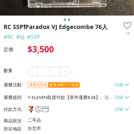
RC SSP❗️Paradox VJ Edgecombe 76人
14
#
RC
#
VJ
#
SSP
$3,500
定價
數量
運費活動
運費抵用券
驚喜加碼7-11免運
運費規則
7-ELEVEN取貨付款【單件運費$38】、面
交/自取/不寄送【免運費】
付款方式
二手品
商品狀況
台北市
所在地區