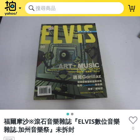
福爾摩沙※滾石音樂雜誌『ELVIS數位音樂
0
雜誌.加州音樂祭』未拆封
競標