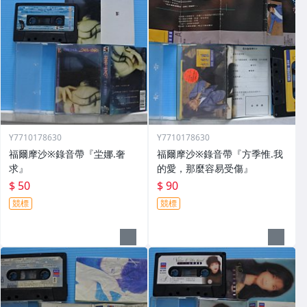
Y7710178630
Y7710178630
福爾摩沙※錄音帶『坣娜.奢
福爾摩沙※錄音帶『方季惟.我
求』
的愛，那麼容易受傷』
$ 50
$ 90
競標
競標