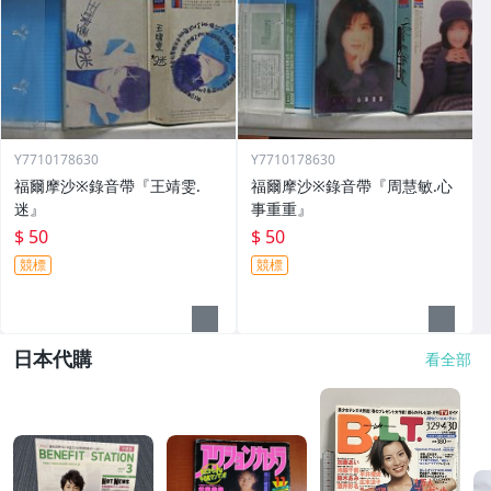
Y7710178630
Y7710178630
福爾摩沙※錄音帶『王靖雯.
福爾摩沙※錄音帶『周慧敏.心
迷』
事重重』
$ 50
$ 50
競標
競標
日本代購
看全部