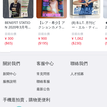
BENEFIT STATIO
【レア・希少】ア
(8) B.L.T. 月刊ビ
N 2020年3月号
クションカメラ 1
ー・エル・ティー
佐々木蔵之介 ベ
988年11月号 No.
5月号中部版 200
目前出價
目前出價
目前出價
ネフィット・ステ
83 相川恵里 井森
0年5月1日発行 東
¥ 300
¥ 900
¥ 1,062
¥
ーション
美幸 西田ひかる
京ニュース通信社
(
$65
)
(
$195
)
(
$230
)
(
可愛かずみ
加藤あい 池脇千
鶴 鈴木あみ 酒井
彩名
關於我們
客服中心
聯絡我們
新聞中心
常見問答
人才招募
服務說明
聯絡客服
最新公告
手機逛拍賣，購物更便利