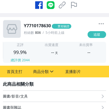
Y7710178630
實名驗證
粉絲數
806
5小時前上線
追蹤
-
-
正評
出貨速度
未出貨率
99.9%
--
--
天
總評價
2044
-
首頁主打
商品分類
直播影片
-
sign
圖書/影音/文具
2
圖書/影音/文具
圖書與雜誌