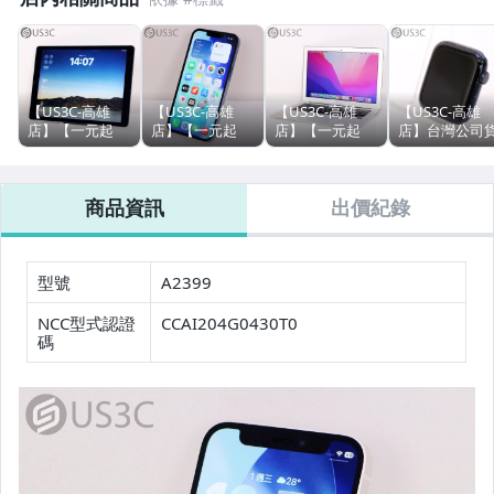
液晶顯示器
筆記型電腦 (MacBook Pro 13 &14吋)
筆記型電腦 (MacBook Air)
【US3C-高雄
【US3C-高雄
【US3C-高雄
【US3C-高雄
店】【一元起
店】【一元起
店】【一元起
店】台灣公司
筆記型電腦 (ASUS)
標】台灣公司貨
標】台灣公司貨
標】公司貨
Apple Watch S
Apple iPad Pro
Apple iPhone
2017年 Apple
第2代 44mm
筆記型電腦 (Acer)
12.9吋 第二代
13 Pro 256G 天
MacBook Air 13
GPS 鋁金屬 午
商品資訊
出價紀錄
256G Wi-Fi版 太
峰藍 6.1吋 Face
吋 i5 1.8G 8G
夜色 心率通知
空灰色 A10X
ID MagSafe無線
128G SSD 銀色
智慧穿戴 智慧
筆記型電腦 (HP)
Fusion晶片
充電 蘋果手機
蘋果電腦
錶
筆記型電腦 (Lenovo)
型號
A2399
筆記型電腦 (Dell)
NCC型式認證
CCAI204G0430T0
碼
筆記型電腦 (Microsoft Surface系列)
運動&智慧手錶 (Apple Watch)
運動&智慧手錶 (其他品牌)