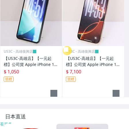
US3C - 高雄復興店
US3C - 高雄復興店
【US3C-高雄店】【一元起
【US3C-高雄店】【一元起
標】公司貨 Apple iPhone 11
標】公司貨 Apple iPhone 16
Pro Max 512GB 夜幕綠 6.5吋
Pro 256G 沙漠色鈦金屬 A18 P
$ 1,050
$ 7,100
A13仿生晶片 4G手機 二手手
ro晶片 6.3吋 相機控制按鈕 全
競標
競標
機
新混音功能
日本直送
看更多