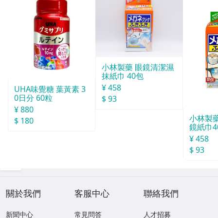
小林製藥 眼鏡清潔濕
抹紙巾 40包
¥ 458
UHA味覺糖 葉黃素 3
0日分 60粒
$ 93
¥ 880
小林製
$ 180
鏡紙巾4
¥ 458
$ 93
關於我們
客服中心
聯絡我們
新聞中心
常見問答
人才招募