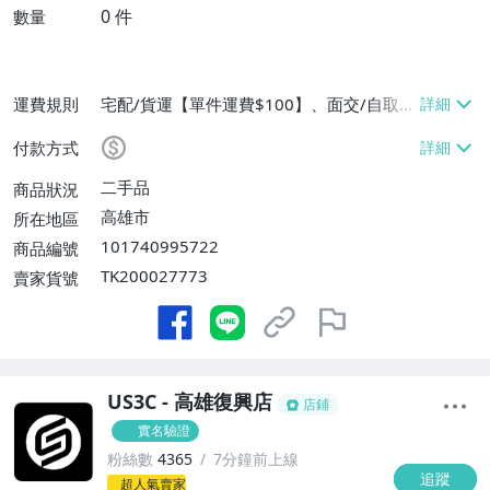
0
件
數量
運費規則
宅配/貨運【單件運費$100】、面交/自取/
不寄送【免運費】
付款方式
二手品
商品狀況
高雄市
所在地區
101740995722
商品編號
TK200027773
賣家貨號
US3C - 高雄復興店
店鋪
實名驗證
粉絲數
4365
7分鐘前上線
追蹤
-
超人氣賣家