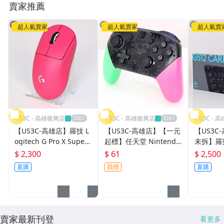
賣家推薦
超人氣賣家
超人氣賣家
超人氣賣
US3C - 高雄復興店
US3C - 高雄復興店
US3C - 
【US3C-高雄店】羅技 L
【US3C-高雄店】【一元
【US3C
ogitech G Pro X Superli
起標】任天堂 Nintendo
未拆】羅技 
ght 2 MR0097 無線輕量
Switch Pro HAC-013 漆
12 CARB
$ 2,300
$ 61
$ 2,500
化遊戲滑鼠 桃紅 LIGHTF
彈大作戰2 專業控制器
U0034
直購
競標
直購
ORCE 複合按鍵軸
動作感應器 HD震動
線鍵盤
賣家最新刊登
看更多