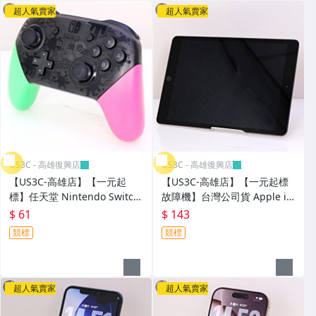
超人氣賣家
超人氣賣家
US3C - 高雄復興店
US3C - 高雄復興店
【US3C-高雄店】【一元起
【US3C-高雄店】【一元起標
標】任天堂 Nintendo Switch
故障機】台灣公司貨 Apple iP
Pro HAC-013 漆彈大作戰2 專
ad 8 32G WiFi 太空灰 10.2吋
$ 61
$ 143
業控制器 動作感應器 HD震動
A12仿生晶片 平板電腦
競標
競標
超人氣賣家
超人氣賣家