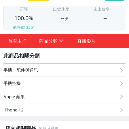
-
正評
出貨速度
未出貨率
100.0%
--
--
天
總評價
3361
-
-
首頁主打
商品分類
直播影片
sign
2
手機、配件與通訊
手機空機
★★★ 一元起標優惠專區 ★★★
Apple 蘋果
品牌周邊專區 (Apple)
iPhone 12
桌上型電腦 (配件 & 零組件 & 軟體)
店內相關商品