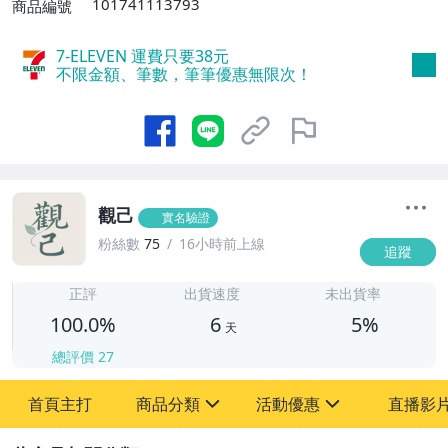
101741113793
商品編號
7-ELEVEN 運費只要
38
元
不限金額、筆數，筆筆優惠無限次！
觀己
實名驗證
粉絲數
75
16小時前上線
追蹤
6
正評
出貨速度
未出貨率
100.0%
6
5%
天
總評價
27
首頁主打
商品分類
活動優惠
直播影
sign
sign