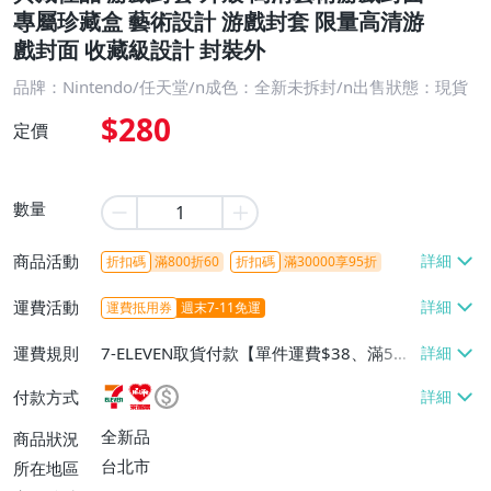
專屬珍藏盒 藝術設計 游戲封套 限量高清游
戲封面 收藏級設計 封裝外
品牌：Nintendo/任天堂/n成色：全新未拆封/n出售狀態：現貨
$280
定價
數量
商品活動
折扣碼
滿800折60
折扣碼
滿30000享95折
運費活動
運費抵用券
週末7-11免運
運費規則
7-ELEVEN取貨付款【單件運費$38、滿5件
或消費滿$1299免運費】、7-ELEVEN取貨
付款方式
不付款【免運費】、萊爾富取貨付款【單件
運費$60、滿5件或消費滿$1299免運
全新品
商品狀況
費】、宅配/貨運【單件運費$120、滿5件
台北市
所在地區
或消費滿$1599免運費】