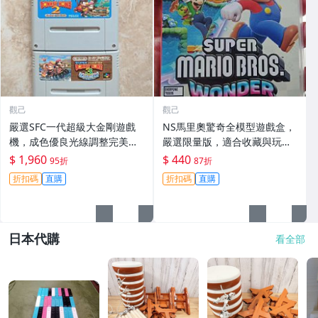
觀己
觀己
嚴選SFC一代超級大金剛遊戲
NS馬里奧驚奇全模型遊戲盒，
機，成色優良光線調整完美古
嚴選限量版，適合收藏與玩
銅色收藏推薦 銅雕 工藝品 金
樂，紙質精裝。任天堂粉必入
$ 1,960
$ 440
95折
87折
剛機械人
手！馬里歐 NS 玩家
折扣碼
直購
折扣碼
直購
日本代購
看全部