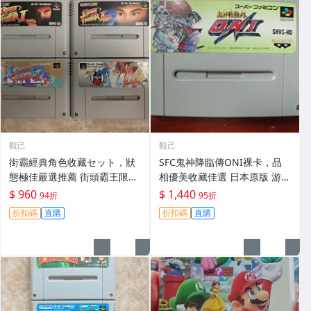
觀己
觀己
街霸經典角色收藏セット，狀
SFC鬼神降臨傳ONI裸卡，品
態極佳嚴選推薦 街頭霸王限定
相優美收藏佳選 日本原版 游戲
款，成色優異收藏家必入 1/6
卡帶
$ 960
$ 1,440
94折
95折
比例模型
折扣碼
直購
折扣碼
直購