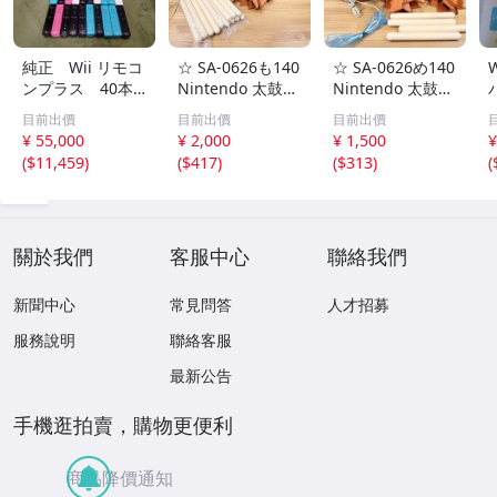
純正 Wii リモコ
☆ SA-0626も140
☆ SA-0626め140
ンプラス 40本
Nintendo 太鼓の
Nintendo 太鼓の
まとめて
達人 タタコン 太
達人 Wii WiiU用
目前出價
目前出價
目前出價
鼓とバチ Wii Wii
タタコン バチ 太
¥ 55,000
¥ 2,000
¥ 1,500
¥
U用 NC-110 台座
鼓 台座 NC-110
(
$11,459
)
(
$417
)
(
$313
)
(
バチ 任天堂 通電
通電OK ジャンク
(
OK 7台 まとめ ☆
5台 wii まとめ ☆
關於我們
客服中心
聯絡我們
新聞中心
常見問答
人才招募
服務說明
聯絡客服
最新公告
手機逛拍賣，購物更便利
商品降價通知