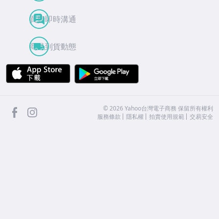
買賣即時溝通
商品到貨動態
APP Store
Google Play
facebook
Instagram
©
2026
Yahoo台灣電子商務 保留所有權利
服務條款
隱私權
拍賣使用規範
交易安全