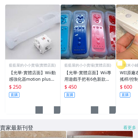
藍藍屋的小小賣場(實體店面)
藍藍屋的小小賣場(實體店面)
《蝦米小鋪
免運
【光華-實體店面】Wii動
【光華-實體店面】Wii專
WII原廠
感強化器motion plus白
用遊戲手把有6色新款內
搖桿/控制
色含半透明果凍套全新品
建強化器(motion 2in1)
繩 白色款
$ 250
$ 450
$ 600
裸裝特價供應中可自取~
單賣右手把特價供應中可
購價60
直購
直購
直購
自取~
鋪》
賣家最新刊登
看更多