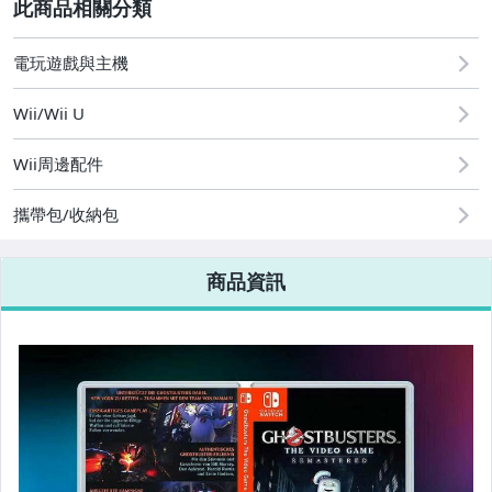
2
圖書/影音/文具
[全店] 粉絲專享
古董、藝術與礦石
[全店] 週年慶
電玩遊戲與主機
手錶與飾品配件
Wii/Wii U
電玩遊戲與主機
Wii周邊配件
攜帶包/收納包
商品資訊