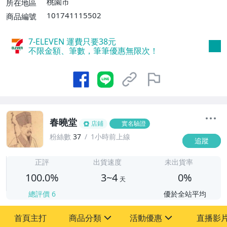
桃園市
所在地區
101741115502
商品編號
7-ELEVEN 運費只要
38
元
不限金額、筆數，筆筆優惠無限次！
春曉堂
店鋪
實名驗證
粉絲數
37
1小時前上線
追蹤
3
正評
出貨速度
未出貨率
100.0%
3~4
0%
天
總評價
6
優於全站平均
首頁主打
商品分類
活動優惠
直播影
sign
sign