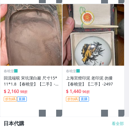
春曉堂
春曉堂
回流端硯 宋坑潔白巖 尺寸15*
上海宮燈印泥 老印泥 勿擾
11*1.8 【春曉堂】【二手】-2
【春曉堂】【二手】-2497
493
$ 2,160
$ 1,440
98折
96折
折扣碼
直購
折扣碼
直購
日本代購
看全部