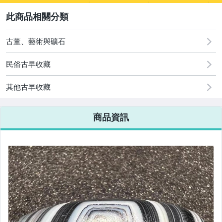
2
其它
[全店] 追蹤本賣場立減60元【粉絲轉享】
古董、藝術與礦石
民俗古早收藏
其他古早收藏
商品資訊