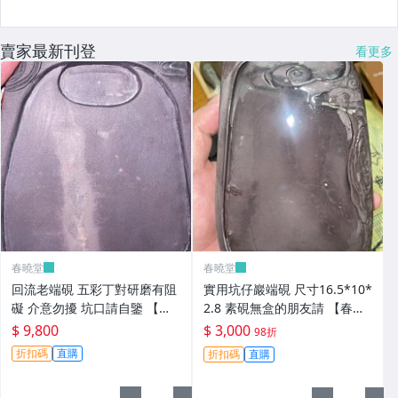
賣家最新刊登
看更多
春曉堂
春曉堂
回流老端硯 五彩丁對研磨有阻
實用坑仔巖端硯 尺寸16.5*10*
礙 介意勿擾 坑口請自鑒 【春
2.8 素硯無盒的朋友請 【春曉
曉堂】【二手】-2502
堂】【二手】-2494
$ 9,800
$ 3,000
98折
折扣碼
直購
折扣碼
直購