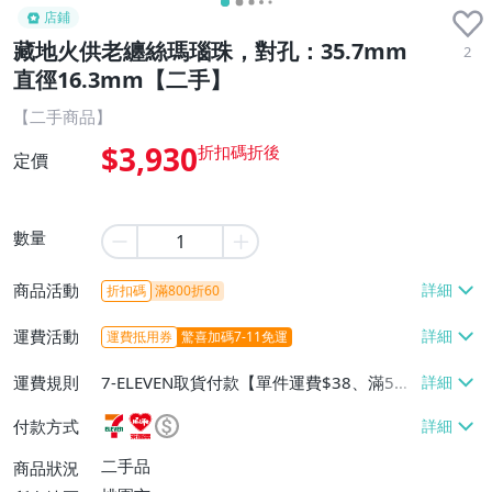
店鋪
藏地火供老纏絲瑪瑙珠，對孔：35.7mm
2
直徑16.3mm【二手】
【二手商品】
$3,930
定價
數量
商品活動
折扣碼
滿800折60
運費活動
運費抵用券
驚喜加碼7-11免運
運費規則
7-ELEVEN取貨付款【單件運費$38、滿5件
或消費滿$500免運費】、萊爾富取貨付款
付款方式
【單件運費$60、滿5件或消費滿$500免運
費】
二手品
商品狀況