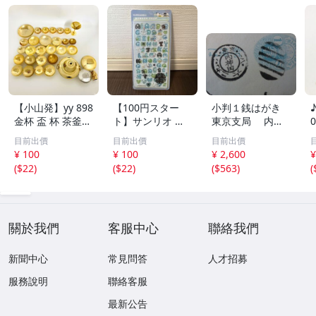
【小山発】yy 898
【100円スター
小判１銭はがき
金杯 盃 杯 茶釜風
ト】サンリオ は
東京支局 内神
香炉 金メッキ 24
ぴだんぶい ボン
田ボタ印 18.6.2
目前出價
目前出價
目前出價
KGP KGF 27点 総
ボンドロップシー
9.ハ 使用済 美
¥ 100
¥ 100
¥ 2,600
¥
重量2.9kg まとめ
ル moji 文字 ステ
品 JPA-62-23-9
(
$22
)
(
$22
)
(
$563
)
(
て / 他 本錫杯 ゴ
ッカー
ールドカラー 大
黒天 など おまけ
關於我們
客服中心
聯絡我們
新聞中心
常見問答
人才招募
服務說明
聯絡客服
最新公告