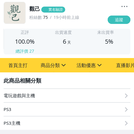
觀己
實名驗證
粉絲數
75
19小時前上線
追蹤
6
正評
出貨速度
未出貨率
100.0%
6
5%
天
總評價
27
首頁主打
商品分類
活動優惠
直播影
sign
sign
2
圖書/影音/文具
[全店] 粉絲專享
古董、藝術與礦石
[全店] 週年慶
電玩遊戲與主機
手錶與飾品配件
PS3
電玩遊戲與主機
PS3主機