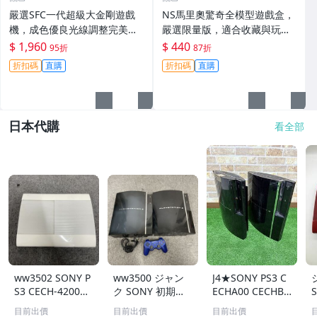
嚴選SFC一代超級大金剛遊戲
NS馬里奧驚奇全模型遊戲盒，
機，成色優良光線調整完美古
嚴選限量版，適合收藏與玩
銅色收藏推薦 銅雕 工藝品 金
樂，紙質精裝。任天堂粉必入
$ 1,960
$ 440
95折
87折
剛機械人
手！馬里歐 NS 玩家
折扣碼
直購
折扣碼
直購
日本代購
看全部
ww3502 SONY P
ww3500 ジャン
J4★SONY PS3 C
S3 CECH-4200B
ク SONY 初期型P
ECHA00 CECHB0
S
ホワイト PlaySta
S3 2台セット CE
0 2台セット ジャ
目前出價
目前出價
目前出價