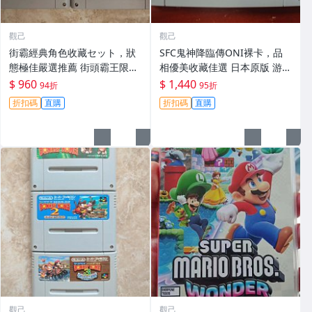
觀己
觀己
街霸經典角色收藏セット，狀
SFC鬼神降臨傳ONI裸卡，品
態極佳嚴選推薦 街頭霸王限定
相優美收藏佳選 日本原版 游戲
款，成色優異收藏家必入 1/6
卡帶
$ 960
$ 1,440
94折
95折
比例模型
折扣碼
直購
折扣碼
直購
觀己
觀己