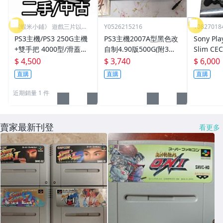
《蝦米小鋪》 遊戲三片以上
Y0526215216
Y0827018
免運
PS3主機/PS3 250G主機
PS3主機2007A型黑色改
Sony Pla
+雙手把 4000型/滑蓋機
自制4.90版500G(附3片
Slim CE
二手/中古 直購價4500元
遊戲,電源線,充電線,HD
B 主機 4.83版本、原廠
$ 4,500
$ 3,740
$ 6,000
桃園《蝦米小鋪》
MI線,原廠手把2支都正
手把*2、
直購
直購
直購
常使用
近期銷量 1 件
賣家最新刊登
看更多