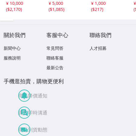
tion3
CHA00/CECHH00
ンク 動作未確認
¥ 10,000
¥ 5,000
¥ 1,000
¥
PlayStation3
外装破損 プレイ
(
$2,170
)
(
$1,085
)
(
$217
)
(
ステーション3 プ
レステ3
關於我們
客服中心
聯絡我們
新聞中心
常見問答
人才招募
服務說明
聯絡客服
最新公告
手機逛拍賣，購物更便利
商品降價通知
買賣即時溝通
商品到貨動態