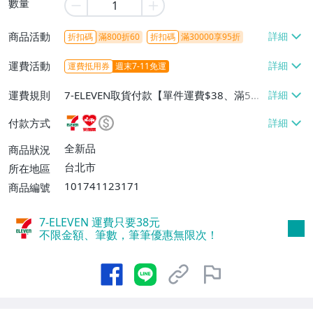
數量
商品活動
折扣碼
滿800折60
折扣碼
滿30000享95折
運費活動
運費抵用券
週末7-11免運
運費規則
7-ELEVEN取貨付款【單件運費$38、滿5件
或消費滿$1299免運費】、7-ELEVEN取貨
付款方式
不付款【免運費】、萊爾富取貨付款【單件
運費$60、滿5件或消費滿$1299免運
全新品
商品狀況
費】、宅配/貨運【單件運費$120、滿5件
台北市
所在地區
或消費滿$1599免運費】
101741123171
商品編號
7-ELEVEN 運費只要
38
元
不限金額、筆數，筆筆優惠無限次！