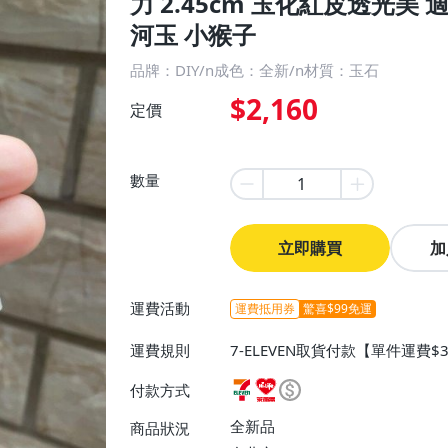
力 2.45cm 玉化紅皮透光美
河玉 小猴子
品牌：DIY/n成色：全新/n材質：玉石
$2,160
定價
數量
立即購買
加
運費活動
運費抵用券
驚喜$99免運
運費規則
7-ELEVEN取貨付款【單件運費$
ELEVEN取貨不付款【免運費】
付款方式
或消費滿$1299免運費】、宅配
$1599免運費】
全新品
商品狀況