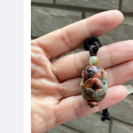
古董、藝術與礦石
玩具、模型與公仔
男性精品與服飾
女裝與服飾配件
偶像、球員卡與郵幣
手錶與飾品配件
女包精品與女鞋