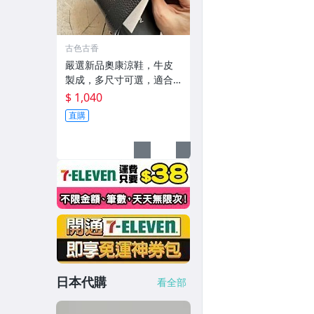
古色古香
嚴選新品奧康涼鞋，牛皮
製成，多尺寸可選，適合
日常搭配收藏 涼鞋 牛皮 奧
$ 1,040
康
直購
日本代購
看全部