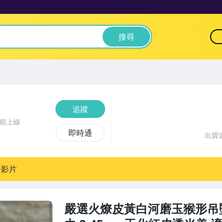
搜尋
追蹤
時前上線
即時通
出貨
播影片
嚴選火燎皮黃白河磨玉猴形吊