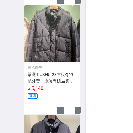
古色古香
嚴選 PUSHU 23年秋冬羽
絨外套，原裝專櫃品質，
輕盈保暖適合過渡季穿搭
$ 5,140
換季穿新衣 冬秋 羽絨外套
直購