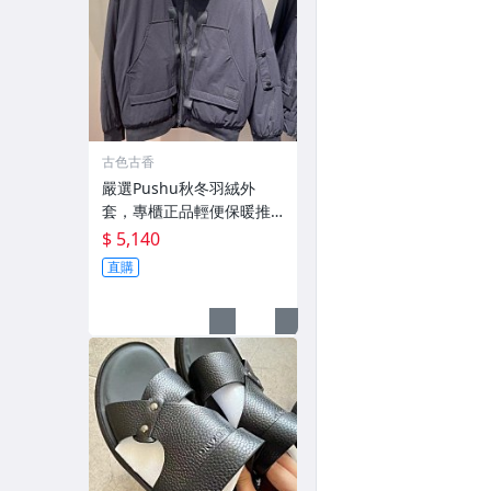
古色古香
嚴選Pushu秋冬羽絨外
套，專櫃正品輕便保暖推
薦適合收藏 秋冬羽絨 外套
$ 5,140
保暖
直購