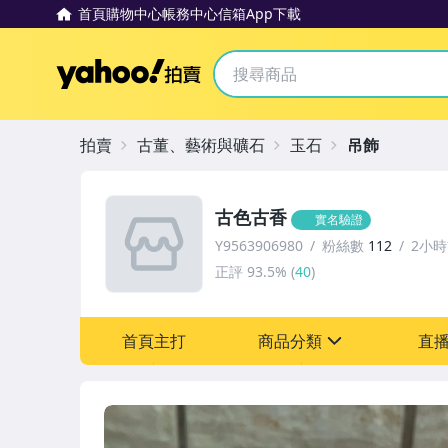
首頁
購物中心
帳務中心
信箱
App下載
Yahoo拍賣
拍賣
古董、藝術與礦石
玉石
吊飾
古色古香
實名驗證
Y9563906980
粉絲數
112
2小
正評
93.5%
(
40
)
首頁主打
商品分類
直
sign
嬰幼兒與孕婦
圖書/影音/文具