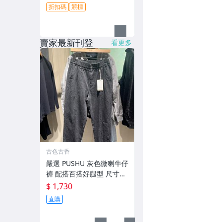
折扣碼
競標
賣家最新刊登
看更多
古色古香
嚴選 PUSHU 灰色微喇牛仔
褲 配搭百搭好腿型 尺寸28
-34 灰色牛仔褲 潮流穿搭
$ 1,730
修身設計
直購