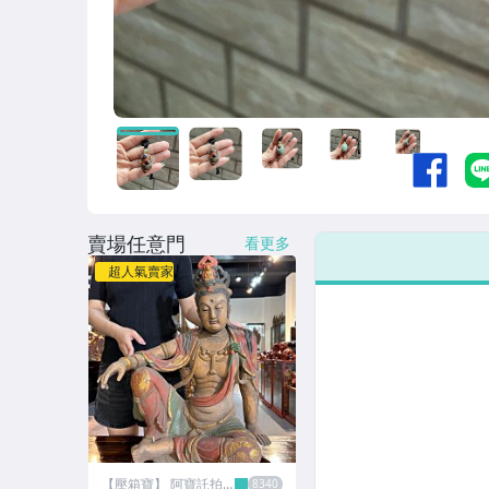
賣場任意門
看更多
超人氣賣家
【壓箱寶】 阿寶託拍