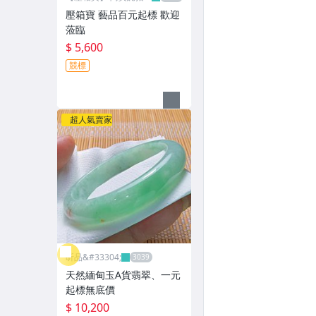
網
壓箱寶 藝品百元起標 歡迎
蒞臨
$ 5,600
競標
超人氣賣家
昕品&#33304;
天然緬甸玉A貨翡翠、一元
起標無底價
$ 10,200