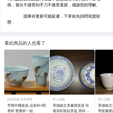
看此商品的人也看了
靜思茶藝 茶具專賣
野人花園
野人花園
早期中國瓷器 品茗杯+聞
景德鎮文革廠貨瓷器 玲
景德鎮文
香杯 鴛鴦杯一組
瓏加彩龍紋茶盅 茶杯 普
明瓷廠產