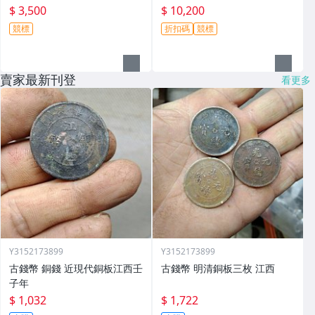
$ 3,500
$ 10,200
競標
折扣碼
競標
賣家最新刊登
看更多
Y3152173899
Y3152173899
古錢幣 銅錢 近現代銅板江西壬
古錢幣 明清銅板三枚 江西
子年
$ 1,032
$ 1,722