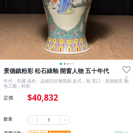
景德鎮粉彩 松石綠釉 開窗人物 五十年代
0
年代：民國 成色：品相完好無瑕疵 款式：瓶 窯口：景德鎮窯 釉
色工藝：粉彩
$40,832
定價
數量
運費活動