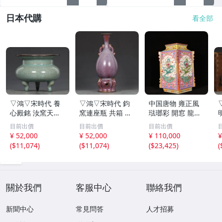
日本代購
看全部
▽鴻▽宋時代 養
▽鴻▽宋時代 鈞
中国唐物 雍正風
心殿銘 汝窯天青
窯連座瓶 共箱 時
琺瑯彩 開窓 龍紋
釉包銀口鬲式炉
代物 中国古美術
菱形瓶 花瓶 中国
目前出價
目前出價
目前出價
共箱 時代物 中国
骨董品
古美術 鑑賞用 時
¥ 52,000
¥ 52,000
¥ 110,000
¥
古美術 骨董品
代物
(
$11,074
)
(
$11,074
)
(
$23,425
)
(
關於我們
客服中心
聯絡我們
新聞中心
常見問答
人才招募