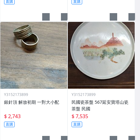
直購
直購
Y3152173899
Y3152173899
銀針頂 解放初期 一對大小配
民國瓷茶盤 567延安寶塔山瓷
茶盤 民國
$ 2,743
$ 7,535
直購
直購