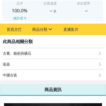
-
正評
出貨速度
未出貨率
100.0%
--
--
天
總評價
9
-
首頁主打
商品分類
直播影片
-
sign
圖書/影音/文具
2
古董、藝術與礦石
古董、藝術與礦石
居家、家具與園藝
瓷器
玩具、模型與公仔
中國古瓷
男性精品與服飾
商品資訊
偶像、球員卡與郵幣
女裝與服飾配件