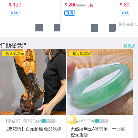
洱茶碗 米粒茶碗台灣少
盅/普洱
$ 120
$ 200
$ 80
8折
$ 250
見 玩玉款
直購
直購
直購
近期銷量 1
行動任意門
看更多
超人氣賣家
超人氣賣家
【壓箱寶】 阿寶託拍網
昕品&#33304;
【壓箱寶】百元起標 藝品競標
天然緬甸玉A貨翡翠、一元起
標無底價