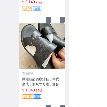
薦適合收藏 秋冬羽絨 外套
$ 5,140
95折
保暖
折扣碼
直購
古色古香
嚴選新品奧康涼鞋，牛皮
製成，多尺寸可選，適合
日常搭配收藏 涼鞋 牛皮 奧
$ 1,040
95折
康
折扣碼
直購