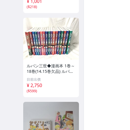
¥ 1,001
昭和53年 41120
(
$218
)
ルパン三世◆漫画本 1巻～
18巻(14.15巻欠品) ルパン
三世 双葉社 モンキー・パ
目前出價
ンチ 全17冊
¥ 2,750
(
$599
)