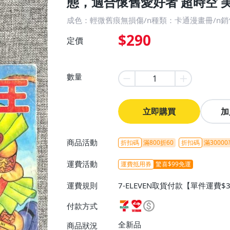
態，適合懷舊愛好者 超時空 
成色：輕微舊痕無損傷/n種類：卡通漫畫冊/n
$290
定價
數量
立即購買
加
商品活動
折扣碼
滿800折60
折扣碼
滿30000
運費活動
運費抵用券
驚喜$99免運
運費規則
7-ELEVEN取貨付款【單件運費$
ELEVEN取貨不付款【免運費】
付款方式
或消費滿$1299免運費】、宅配
$1599免運費】
全新品
商品狀況