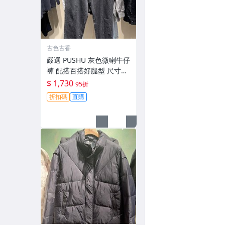
古色古香
嚴選 PUSHU 灰色微喇牛仔
褲 配搭百搭好腿型 尺寸28
-34 灰色牛仔褲 潮流穿搭
$ 1,730
95折
修身設計
折扣碼
直購