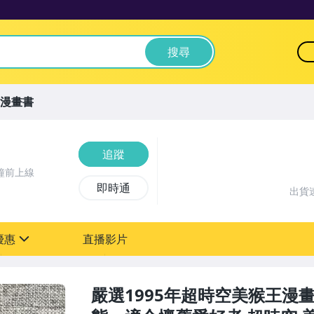
搜尋
漫畫書
追蹤
鐘前上線
即時通
出貨
優惠
直播影片
sign
嚴選1995年超時空美猴王漫