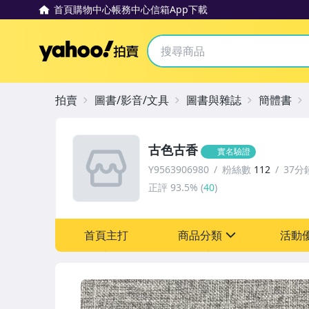
首頁
購物中心
帳務中心
信箱
App下載
Yahoo拍賣
拍賣
圖書/影音/文具
圖書與雜誌
簡體書
古色古香
實名驗證
Y9563906980
粉絲數
112
37分
正評
93.5%
(
40
)
首頁主打
商品分類
活動
sign
嬰幼兒與孕婦
[全店] 粉絲專享
圖書/影音/文具
[全店] 週年慶