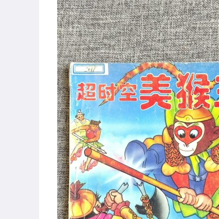
古董、藝術與礦石
玩具、模型與公仔
男性精品與服飾
女裝與服飾配件
偶像、球員卡與郵幣
手錶與飾品配件
女包精品與女鞋