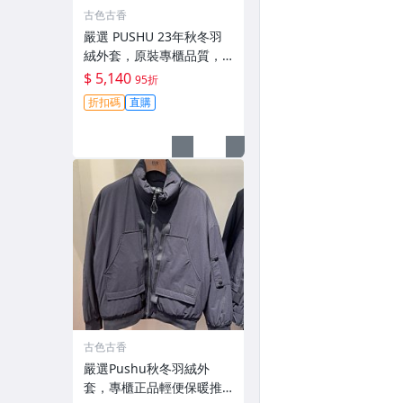
古色古香
嚴選 PUSHU 23年秋冬羽
絨外套，原裝專櫃品質，
輕盈保暖適合過渡季穿搭
$ 5,140
95折
換季穿新衣 冬秋 羽絨外套
折扣碼
直購
古色古香
嚴選Pushu秋冬羽絨外
套，專櫃正品輕便保暖推