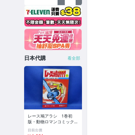
日本代購
看全部
レース鳩アラシ 1巻初
版・動物ロマンコミック
ス 飯森広一 秋田書店
目前出價
チャンピオンコミックス