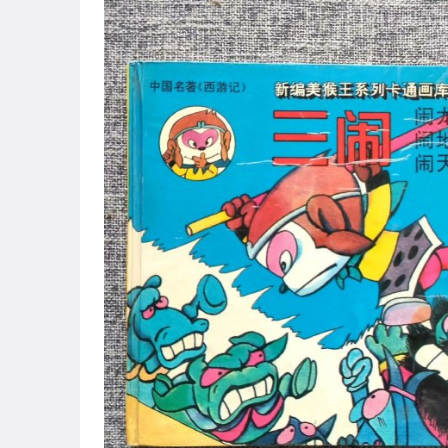
古董、藝術與礦石
玩具、模型與公仔
男性精品與服飾
女裝與服飾配件
偶像、球員卡與郵幣
手錶與飾品配件
女包精品與女鞋