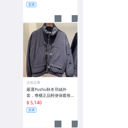
換季穿新衣 冬秋 羽絨外套
直購
古色古香
嚴選Pushu秋冬羽絨外
套，專櫃正品輕便保暖推
薦適合收藏 秋冬羽絨 外套
$ 5,140
保暖
直購