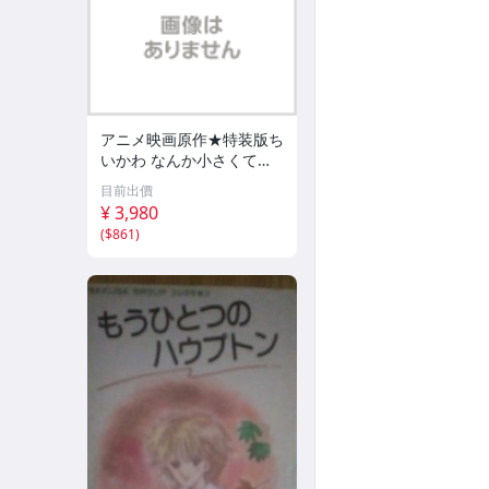
アニメ映画原作★特装版ち
いかわ なんか小さくてか
わいいやつ 第8巻+第1・
目前出價
5・2巻(表紙のみ3巻で中身
¥ 3,980
2巻)★ナガノ★レア中古本
(
$861
)
4冊セット