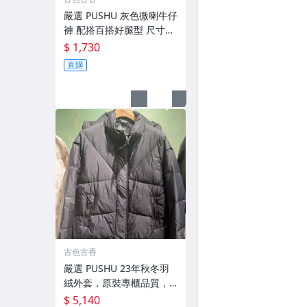
嚴選 PUSHU 灰色微喇牛仔
褲 配搭百搭好腿型 尺寸28
-34 灰色牛仔褲 潮流穿搭
$ 1,730
修身設計
直購
古色古香
嚴選 PUSHU 23年秋冬羽
絨外套，原裝專櫃品質，
輕盈保暖適合過渡季穿搭
$ 5,140