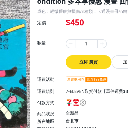
ondition 多本享優惠 漫畫 
成色：輕微舊痕無損傷/n種類：卡通漫畫冊/n
$450
定價
數量
立即購買
加
運費活動
運費抵用券
驚喜$99免運
運費規則
7-ELEVEN取貨付款【單件運費$
ELEVEN取貨不付款【免運費】
付款方式
或消費滿$1299免運費】、宅配
$1599免運費】
全新品
商品狀況
台北市
所在地區