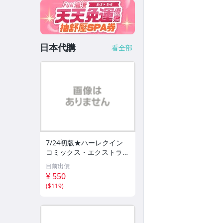
日本代購
看全部
7/24初版★ハーレクイン
コミックス・エクストラ
秋乃ななみ
目前出價
¥ 550
(
$119
)