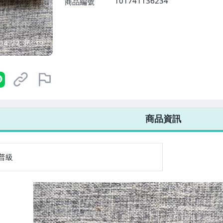
101741136234
商品編號
7-ELEVEN 運費只要
38
元
不限金額、筆數，筆筆優惠無限次！
商品資訊
普級