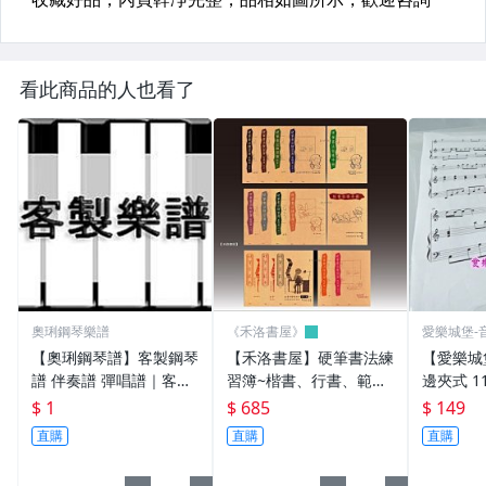
看此商品的人也看了
奧琍鋼琴樂譜
《禾洛書屋》
愛樂城堡-
具
【奧琍鋼琴譜】客製鋼琴
【禾洛書屋】硬筆書法練
【愛樂城堡
譜 伴奏譜 彈唱譜｜客製
習簿~楷書、行書、範
邊夾式 
／扒譜／聽音
本、指導手冊、板書 全
夾/ 不反
$ 1
$ 685
$ 149
套15本 (麋研齋出版)鋼筆
不反光.可
直購
直購
直購
字 練習字帖
樂團.團