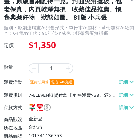
畫，原版首刷難得一見。封面尖角挺板，包
老保真，內頁乾淨無損，收藏佳品推薦。懷
舊典藏好物，狀態如圖。 81版 小兵張
類別：影劇連環畫/n銷售形式：單行本/n題材：革命題材/n紙開
本：64開/n年代：80年代/n成色：輕微舊痕無損傷
$1,350
定價
數量
運費活動
運費抵用券
驚喜$99免運
運費規則
7-ELEVEN取貨付款【單件運費$38、滿5件
或消費滿$1299免運費】、7-ELEVEN取貨
付款方式
不付款【免運費】、萊爾富取貨付款【單件
運費$60、滿5件或消費滿$1299免運
全新品
商品狀況
費】、宅配/貨運【單件運費$120、滿5件
台北市
所在地區
或消費滿$1599免運費】
101741136753
商品編號