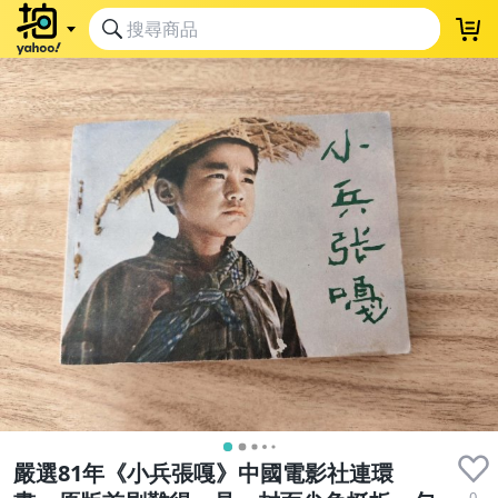
嚴選81年《小兵張嘎》中國電影社連環
0