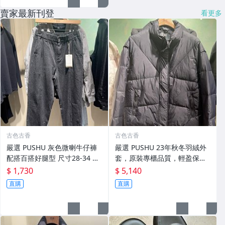
賣家最新刊登
看更多
古色古香
古色古香
嚴選 PUSHU 灰色微喇牛仔褲
嚴選 PUSHU 23年秋冬羽絨外
配搭百搭好腿型 尺寸28-34 灰
套，原裝專櫃品質，輕盈保暖
色牛仔褲 潮流穿搭 修身設計
適合過渡季穿搭 換季穿新衣 冬
$ 1,730
$ 5,140
秋 羽絨外套
直購
直購