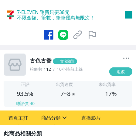
7-ELEVEN 運費只要
38
元
不限金額、筆數，筆筆優惠無限次！
古色古香
實名驗證
粉絲數
112
10小時前上線
追蹤
7
正評
出貨速度
未出貨率
93.5%
7~8
17%
天
總評價
40
首頁主打
商品分類
直播影片
sign
2
嬰幼兒與孕婦