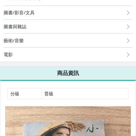
圖書/影音/文具
圖書/影音/文具
古董、藝術與礦石
圖書與雜誌
玩具、模型與公仔
藝術/音樂
男性精品與服飾
電影
女裝與服飾配件
商品資訊
偶像、球員卡與郵幣
手錶與飾品配件
分級
普級
女包精品與女鞋