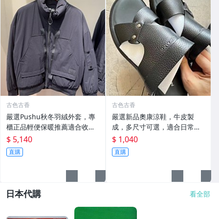
古色古香
古色古香
嚴選Pushu秋冬羽絨外套，專
嚴選新品奧康涼鞋，牛皮製
櫃正品輕便保暖推薦適合收藏
成，多尺寸可選，適合日常搭
秋冬羽絨 外套 保暖
配收藏 涼鞋 牛皮 奧康
$ 5,140
$ 1,040
直購
直購
日本代購
看全部