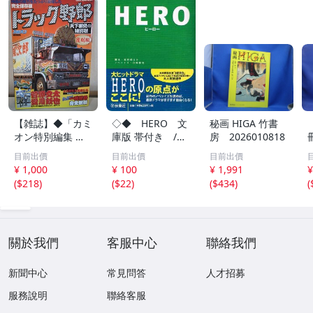
【雑誌】◆「カミ
◇◆ HERO 文
秘画 HIGA 竹書
オン特別編集 完
庫版 帯付き /
房 2026010818
全保存版トラック
福田靖 白崎博
目前出價
目前出價
目前出價
野郎 天下御免の
史 ◆◇ 扶桑社
¥ 1,000
¥ 100
¥ 1,991
¥
特別號」◆復刻
文庫 木村拓哉主
0
(
$218
)
(
$22
)
(
$434
)
(
版/菅原文太/愛川
演 ドラマの原点
鉄也/映画協力車/
送料185円♪
名車/一番星号/20
14年
關於我們
客服中心
聯絡我們
新聞中心
常見問答
人才招募
服務說明
聯絡客服