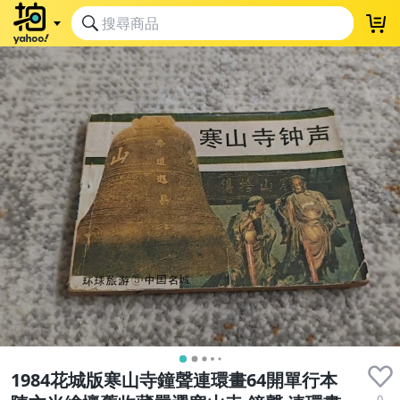
1984花城版寒山寺鐘聲連環畫64開單行本
0