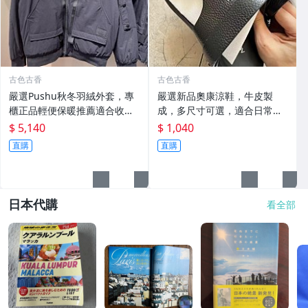
古色古香
古色古香
嚴選Pushu秋冬羽絨外套，專
嚴選新品奧康涼鞋，牛皮製
櫃正品輕便保暖推薦適合收藏
成，多尺寸可選，適合日常搭
秋冬羽絨 外套 保暖
配收藏 涼鞋 牛皮 奧康
$ 5,140
$ 1,040
直購
直購
日本代購
看全部