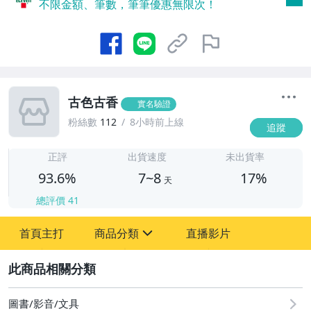
不限金額、筆數，筆筆優惠無限次！
古色古香
實名驗證
粉絲數
112
8小時前上線
追蹤
7
正評
出貨速度
未出貨率
93.6%
7~8
17%
天
總評價
41
首頁主打
商品分類
直播影片
sign
2
嬰幼兒與孕婦
圖書/影音/文具
圖書/影音/文具