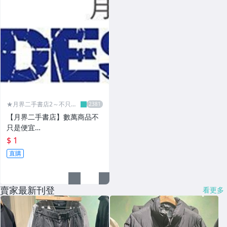
★月界二手書店2～不只是
便宜...★
【月界二手書店】數萬商品不
只是便宜…
$ 1
直購
賣家最新刊登
看更多