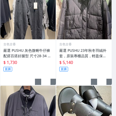
古色古香
古色古香
嚴選 PUSHU 灰色微喇牛仔褲
嚴選 PUSHU 23年秋冬羽絨外
配搭百搭好腿型 尺寸28-34 灰
套，原裝專櫃品質，輕盈保暖
色牛仔褲 潮流穿搭 修身設計
適合過渡季穿搭 換季穿新衣 冬
$ 1,730
$ 5,140
秋 羽絨外套
直購
直購