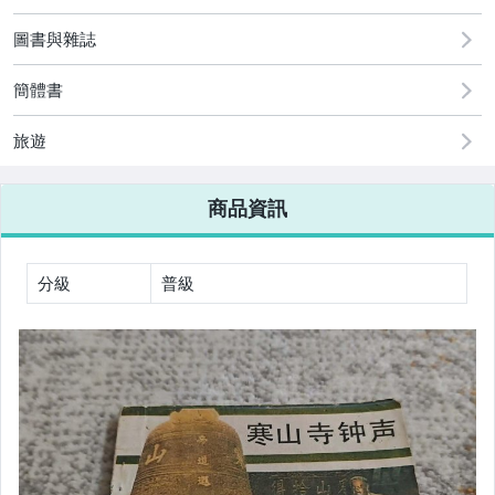
古董、藝術與礦石
圖書與雜誌
玩具、模型與公仔
簡體書
男性精品與服飾
旅遊
女裝與服飾配件
商品資訊
偶像、球員卡與郵幣
手錶與飾品配件
分級
普級
女包精品與女鞋