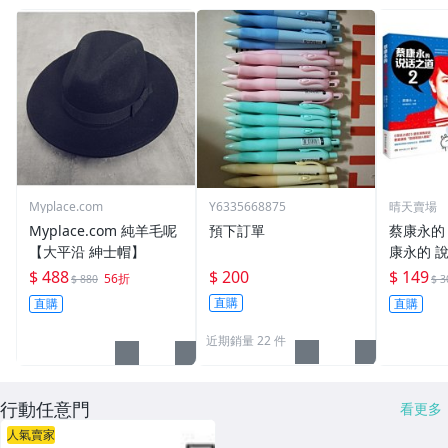
Myplace.com
Y6335668875
晴天賣場
Myplace.com 純羊毛呢
預下訂單
蔡康永的
【大平沿 紳士帽】
康永的 
$ 488
$ 200
$ 149
56折
$ 880
$ 3
直購
直購
直購
近期銷量 22 件
行動任意門
看更多
人氣賣家