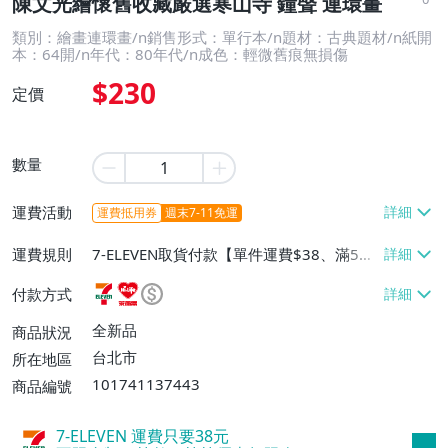
陳文光繪懷舊收藏嚴選寒山寺 鐘聲 連環畫
類別：繪畫連環畫/n銷售形式：單行本/n題材：古典題材/n紙開
本：64開/n年代：80年代/n成色：輕微舊痕無損傷
$230
定價
數量
運費活動
運費抵用券
週末7-11免運
運費規則
7-ELEVEN取貨付款【單件運費$38、滿5件
或消費滿$1299免運費】、7-ELEVEN取貨
付款方式
不付款【免運費】、萊爾富取貨付款【單件
運費$60、滿5件或消費滿$1299免運
全新品
商品狀況
費】、宅配/貨運【單件運費$120、滿5件
台北市
所在地區
或消費滿$1599免運費】
101741137443
商品編號
7-ELEVEN 運費只要
38
元