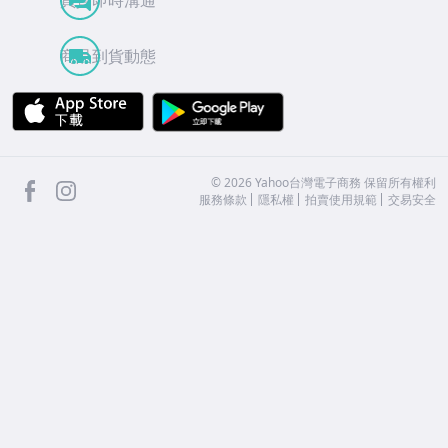
買賣即時溝通
商品到貨動態
APP Store
Google Play
facebook
Instagram
©
2026
Yahoo台灣電子商務 保留所有權利
服務條款
隱私權
拍賣使用規範
交易安全