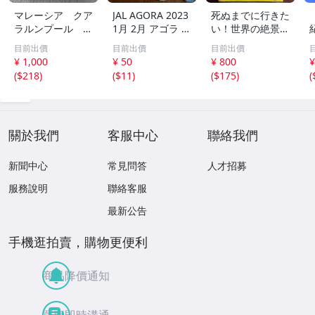
マレーシア クア
JAL AGORA 2023
死ぬまでに行きた
ラルンプール マ
1月 2月 アゴラ 日
い！世界の絶景
ラッカ 地球の歩
航 機内誌 日本航
新日本編 詩歩／
目前出價
目前出價
目前出價
き方Ｐｌａｔ Ｐ
空 フランス パリ
著
¥ 1,000
¥ 50
¥ 800
¥
１６ 地球の歩き
海外旅行 北海道
(
$218
)
(
$11
)
(
$175
)
(
方編集室／編集
上川 旅行 旅 情報
關於我們
客服中心
聯絡我們
新聞中心
常見問答
人才招募
服務說明
聯絡客服
最新公告
手機逛拍賣，購物更便利
商品降價通知