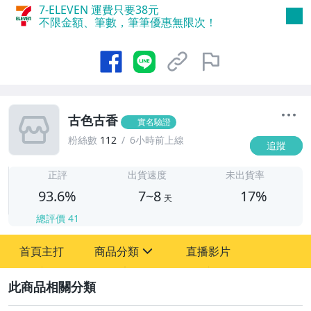
7-ELEVEN 運費只要
38
元
不限金額、筆數，筆筆優惠無限次！
古色古香
實名驗證
粉絲數
112
6小時前上線
追蹤
7
正評
出貨速度
未出貨率
93.6%
7~8
17%
天
總評價
41
首頁主打
商品分類
直播影片
sign
2
嬰幼兒與孕婦