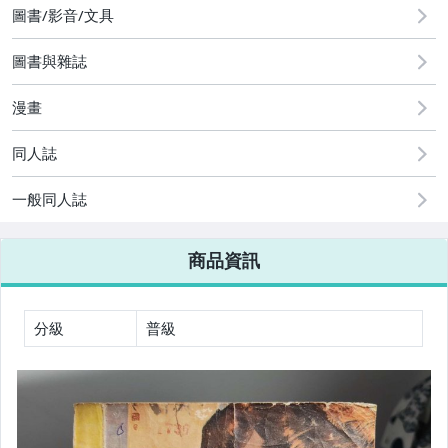
圖書/影音/文具
圖書/影音/文具
古董、藝術與礦石
圖書與雜誌
玩具、模型與公仔
漫畫
男性精品與服飾
同人誌
女裝與服飾配件
一般同人誌
偶像、球員卡與郵幣
手錶與飾品配件
商品資訊
女包精品與女鞋
分級
普級