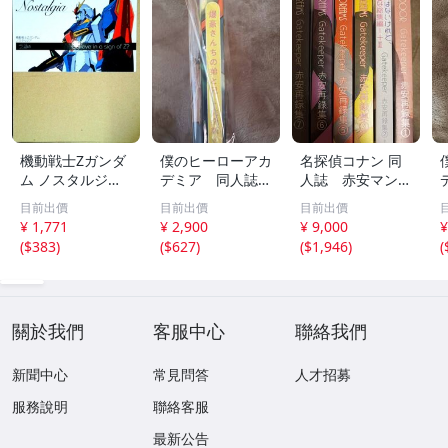
機動戦士Zガンダ
僕のヒーローアカ
名探偵コナン 同
ム ノスタルジア -
デミア 同人誌
人誌 赤安マンガ
Believe in a sign
勝デクマンガ再録
再録本7冊セット
目前出價
目前出價
目前出價
of Z ?-
本 爆豪×緑谷
・ 赤井×安室
¥ 1,771
¥ 2,900
¥ 9,000
¥
勝デ 勝出
沖安 ライバボ
(
$383
)
(
$627
)
(
$1,946
)
(
赤井×降谷
關於我們
客服中心
聯絡我們
新聞中心
常見問答
人才招募
服務說明
聯絡客服
最新公告