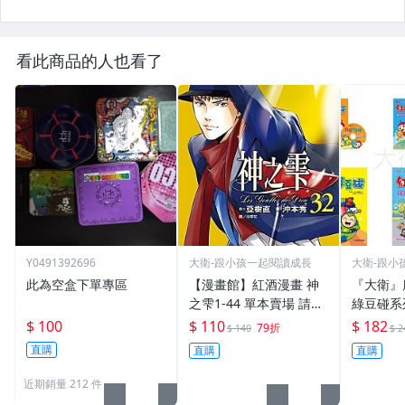
看此商品的人也看了
Y0491392696
大衛-跟小孩一起閱讀成長
大衛-跟小
此為空盒下單專區
【漫畫館】紅酒漫畫 神
『大衛』
之雫1-44 單本賣場 請告
綠豆碰系
知哪一集
$ 100
$ 110
$ 182
79折
$ 140
$ 2
直購
直購
直購
近期銷量 212 件