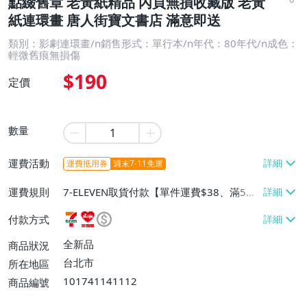
點綴舊章 老黃紙精品 內頁無損收藏版 老黃
紙連環畫 唐人街寶文書店 滿意即送
類別：影劇連環畫/n銷售形式：單行本/n年代：80年代/n成色：
輕微舊痕無損傷
$190
定價
數量
運費活動
運費抵用券
週末7-11免運
運費規則
7-ELEVEN取貨付款【單件運費$38、滿5件
或消費滿$1299免運費】、7-ELEVEN取貨
付款方式
不付款【免運費】、萊爾富取貨付款【單件
運費$60、滿5件或消費滿$1299免運
全新品
商品狀況
費】、宅配/貨運【單件運費$120、滿5件
台北市
所在地區
或消費滿$1599免運費】
101741141112
商品編號