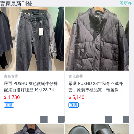
賣家最新刊登
看更多
古色古香
古色古香
嚴選 PUSHU 灰色微喇牛仔褲
嚴選 PUSHU 23年秋冬羽絨外
配搭百搭好腿型 尺寸28-34 灰
套，原裝專櫃品質，輕盈保暖
色牛仔褲 潮流穿搭 修身設計
適合過渡季穿搭 換季穿新衣 冬
$ 1,730
$ 5,140
秋 羽絨外套
直購
直購