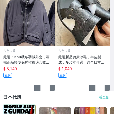
古色古香
古色古香
嚴選Pushu秋冬羽絨外套，專
嚴選新品奧康涼鞋，牛皮製
櫃正品輕便保暖推薦適合收藏
成，多尺寸可選，適合日常搭
秋冬羽絨 外套 保暖
配收藏 涼鞋 牛皮 奧康
$ 5,140
$ 1,040
直購
直購
日本代購
看全部