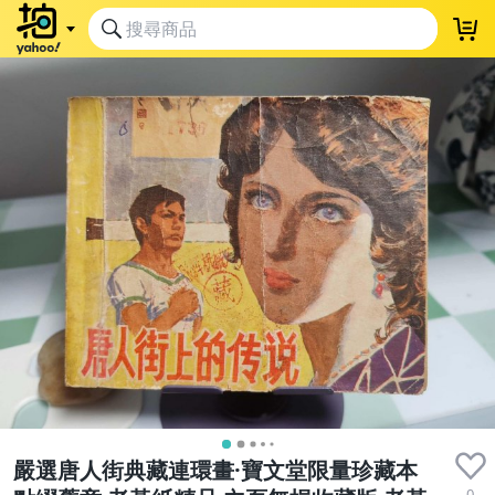
嚴選唐人街典藏連環畫·寶文堂限量珍藏本
0