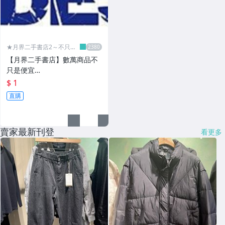
★月界二手書店2～不只是
便宜...★
【月界二手書店】數萬商品不
只是便宜…
$ 1
直購
賣家最新刊登
看更多