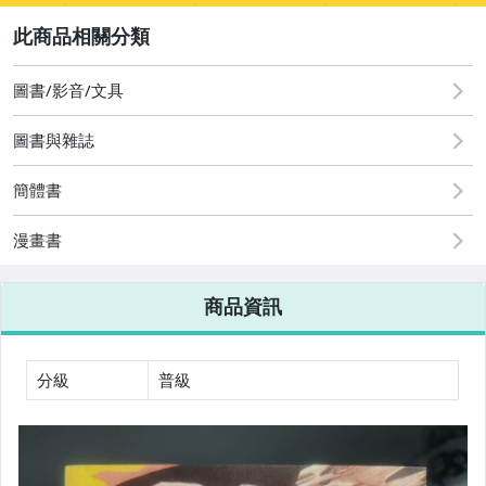
2
嬰幼兒與孕婦
[全店] 粉絲專享
圖書/影音/文具
[全店] 週年慶
圖書/影音/文具
古董、藝術與礦石
圖書與雜誌
玩具、模型與公仔
簡體書
男性精品與服飾
漫畫書
女裝與服飾配件
商品資訊
偶像、球員卡與郵幣
手錶與飾品配件
分級
普級
女包精品與女鞋