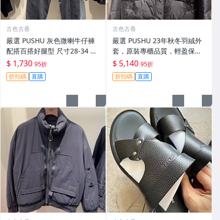
古色古香
古色古香
嚴選 PUSHU 灰色微喇牛仔褲
嚴選 PUSHU 23年秋冬羽絨外
配搭百搭好腿型 尺寸28-34 灰
套，原裝專櫃品質，輕盈保暖
色牛仔褲 潮流穿搭 修身設計
適合過渡季穿搭 換季穿新衣 冬
$ 1,730
$ 5,140
95折
95折
秋 羽絨外套
折扣碼
直購
折扣碼
直購