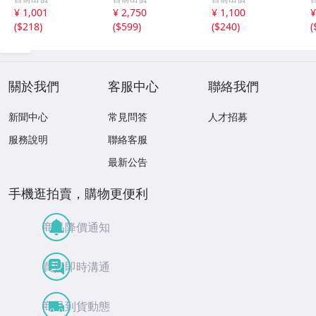
飯森広一 秋田書
三世 双葉社 モン
¥ 1,001
¥ 2,750
¥ 1,100
¥
店 チャンピオン
キー・パンチ 全1
(
$218
)
(
$599
)
(
$240
)
(
コミックス 昭和
7冊
53年 41120
關於我們
客服中心
聯絡我們
新聞中心
常見問答
人才招募
服務說明
聯絡客服
最新公告
手機逛拍賣，購物更便利
商品降價通知
買賣即時溝通
商品到貨動態