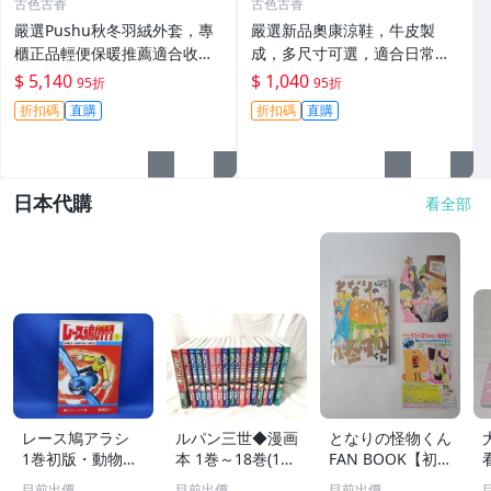
古色古香
古色古香
嚴選Pushu秋冬羽絨外套，專
嚴選新品奧康涼鞋，牛皮製
櫃正品輕便保暖推薦適合收藏
成，多尺寸可選，適合日常搭
秋冬羽絨 外套 保暖
配收藏 涼鞋 牛皮 奧康
$ 5,140
$ 1,040
95折
95折
折扣碼
直購
折扣碼
直購
日本代購
看全部
レース鳩アラシ
ルパン三世◆漫画
となりの怪物くん
1巻初版・動物ロ
本 1巻～18巻(14.
FAN BOOK【初
マンコミックス
15巻欠品) ルパン
版】
目前出價
目前出價
目前出價