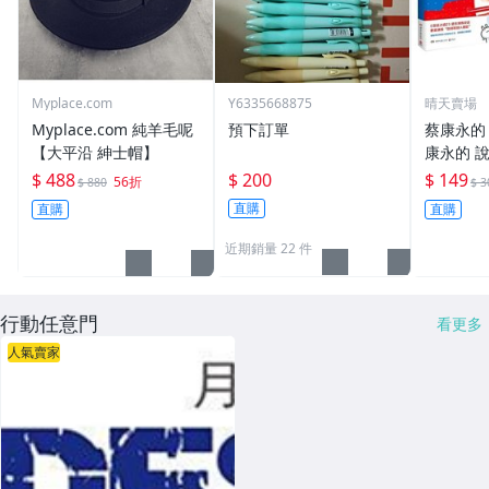
Myplace.com
Y6335668875
晴天賣場
Myplace.com 純羊毛呢
預下訂單
蔡康永的
【大平沿 紳士帽】
康永的 
$ 488
$ 200
$ 149
56折
$ 880
$ 3
直購
直購
直購
近期銷量 22 件
行動任意門
看更多
人氣賣家