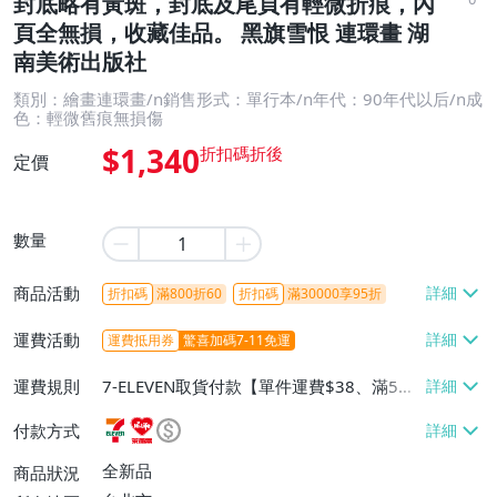
封底略有黃斑，封底及尾頁有輕微折痕，內
頁全無損，收藏佳品。 黑旗雪恨 連環畫 湖
南美術出版社
類別：繪畫連環畫/n銷售形式：單行本/n年代：90年代以后/n成
色：輕微舊痕無損傷
$1,340
定價
數量
商品活動
折扣碼
滿800折60
折扣碼
滿30000享95折
運費活動
運費抵用券
驚喜加碼7-11免運
運費規則
7-ELEVEN取貨付款【單件運費$38、滿5件
或消費滿$1299免運費】、7-ELEVEN取貨
付款方式
不付款【免運費】、萊爾富取貨付款【單件
運費$60、滿5件或消費滿$1299免運
全新品
商品狀況
費】、宅配/貨運【單件運費$120、滿5件