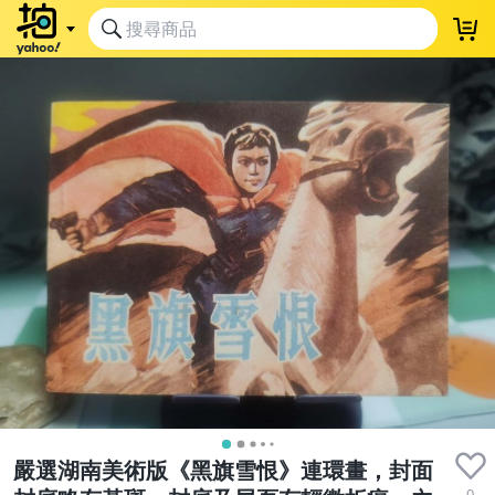
嚴選湖南美術版《黑旗雪恨》連環畫，封面
0