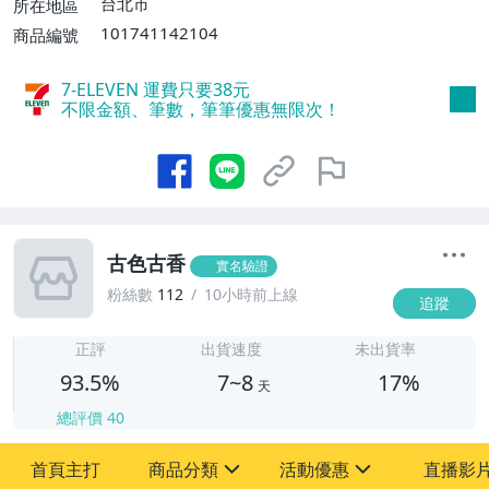
台北市
所在地區
或消費滿$1599免運費】
101741142104
商品編號
7-ELEVEN 運費只要
38
元
不限金額、筆數，筆筆優惠無限次！
古色古香
實名驗證
粉絲數
112
10小時前上線
追蹤
7
正評
出貨速度
未出貨率
93.5%
7~8
17%
天
總評價
40
首頁主打
商品分類
活動優惠
直播影
sign
sign