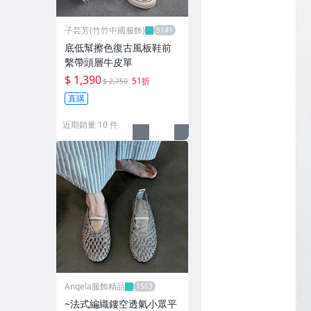
子芸芳(竹竹中國服飾)
底低幫擦色復古風板鞋前
繫帶頭層牛皮單
$ 1,390
51折
$ 2,750
直購
近期銷量 10 件
Angela服飾精品
~法式編織鏤空透氣小眾平