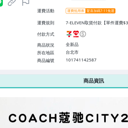
運費活動
運費抵用券
驚喜加碼7-11免運
運費規則
7-ELEVEN取貨付款【單件運費
爾富取貨付款【單件運費$60、滿
付款方式
運【單件運費$80、滿3件或消費
全新品
商品狀況
台北市
所在地區
101741142587
商品編號
7-ELEVEN 運費只要
38
元
不限金額、筆數，筆筆優惠無限次！
商品資訊