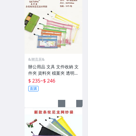
&潮流居&
辦公用品 文具 文件收納 文
件夾 資料夾 檔案夾 透明網
紗尼龍文件袋 考試筆袋 化
$ 235
~
$ 246
妝品收納袋資料袋定 制
直購