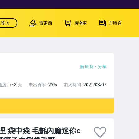
登入
賣東西
購物車
即時通
關於我
分享
速度
7~8
天
未出貨率
25%
加入時間
2021/03/07
理 袋中袋 毛氈內膽迷你c