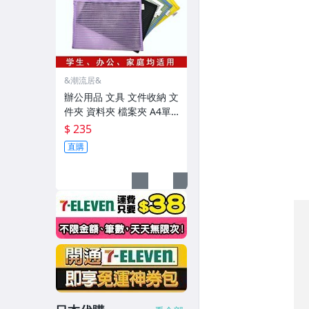
&潮流居&
辦公用品 文具 文件收納 文
件夾 資料夾 檔案夾 A4單
層條紋尼龍紗網文件袋 化
$ 235
妝品收納袋辦公資料袋拉
直購
鏈袋