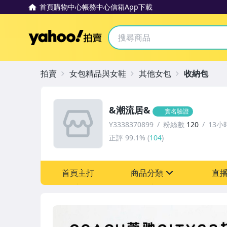
首頁
購物中心
帳務中心
信箱
App下載
Yahoo拍賣
拍賣
女包精品與女鞋
其他女包
收納包
&潮流居&
實名驗證
Y3338370899
粉絲數
120
13小
正評
99.1%
(
104
)
首頁主打
商品分類
直
sign
圖書/影音/文具
居家、家具與園藝