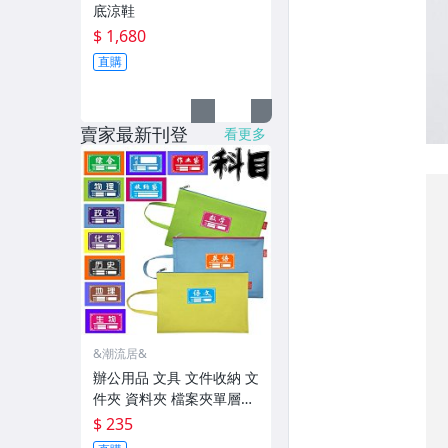
底涼鞋
$ 1,680
直購
賣家最新刊登
看更多
&潮流居&
辦公用品 文具 文件收納 文
件夾 資料夾 檔案夾單層A4
語文數學學生科目袋文件
$ 235
袋網格袋手提拉鏈袋定