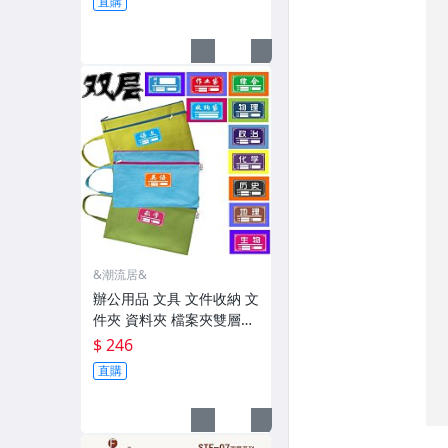
直購
&潮流居&
辦公用品 文具 文件收納 文
件夾 資料夾 檔案夾雙層A4
尼龍網紗牛津布語文學生
$ 246
科目文件袋手提拉鏈袋定
直購