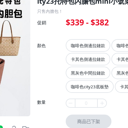
ity23托特包內膽包mini小
只售內膽包！
$339 - $382
促銷
顏色
咖啡色側邊拉鏈款
咖啡
卡其色側邊拉鏈款
卡其
黑灰色中間拉鏈款
黑灰
咖啡色city23底板墊
卡其
數量
商品已下架