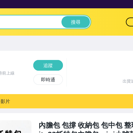
搜尋
追蹤
時前上線
即時通
出貨
播影片
內膽包 包撐 收納包 包中包 整