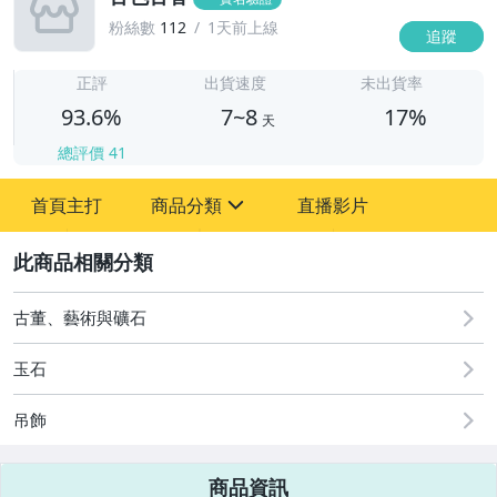
粉絲數
112
1天前上線
追蹤
7
正評
出貨速度
未出貨率
93.6%
7~8
17%
天
總評價
41
首頁主打
商品分類
直播影片
sign
2
嬰幼兒與孕婦
圖書/影音/文具
古董、藝術與礦石
古董、藝術與礦石
玉石
玩具、模型與公仔
吊飾
男性精品與服飾
商品資訊
女裝與服飾配件