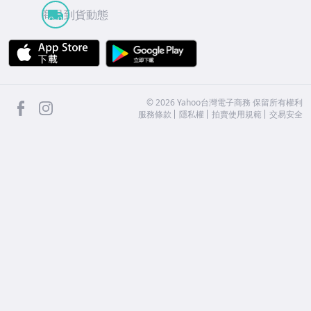
商品到貨動態
APP Store
Google Play
facebook
Instagram
©
2026
Yahoo台灣電子商務 保留所有權利
服務條款
隱私權
拍賣使用規範
交易安全