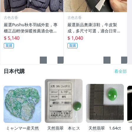
古色古香
古色古香
嚴選Pushu秋冬羽絨外套，專
嚴選新品奧康涼鞋，牛皮製
櫃正品輕便保暖推薦適合收藏
成，多尺寸可選，適合日常搭
秋冬羽絨 外套 保暖
配收藏 涼鞋 牛皮 奧康
$ 5,140
$ 1,040
直購
直購
日本代購
看全部
ミャンマー産天然
天然翡翠 本ヒス
天然翡翠 1.64ct