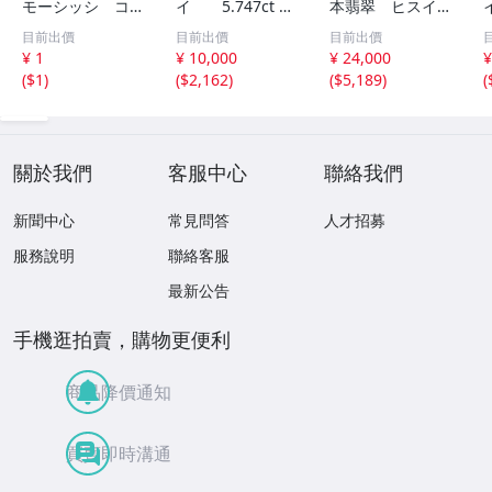
モーシッシ コス
イ 5.747ct 日
本翡翠 ヒスイ
モクロア 翡翠輝
宝協ソーティン
ジェイダイト ル
目前出價
目前出價
目前出價
石 原石20.16g^
グ ルース
ース
¥ 1
¥ 10,000
¥ 24,000
¥
^激レア石^ ^
天然ひすい
(
$1
)
(
$2,162
)
(
$5,189
)
(
關於我們
客服中心
聯絡我們
新聞中心
常見問答
人才招募
服務說明
聯絡客服
最新公告
手機逛拍賣，購物更便利
商品降價通知
買賣即時溝通