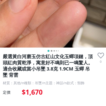
嚴選黃白河磨玉仿古紅山文化玉蟬項鏈，頂
0
頭紅肉質乾淨，寓意好不鳴則已一鳴驚人。
適合收藏或當小吊墜 3.8克 1.9CM 玉蟬 吊
墜 背雲
材質：其他/n種類：吊墜/n主題：神話/n款式：頸飾
$1,670
定價