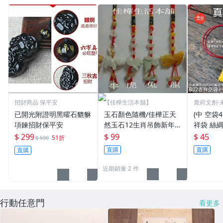
招財商品 保平安
【佳樺生活本舖】
鹿府文創-
已開光附證明黑曜石貔貅
玉石顏色隨機/佳樺正天
(中 空袋4
項鍊招財保平安
然玉石12生肖吊飾新年
祥袋 絲綢
開運保平安招財進寶粉
香火袋 
$ 299
$ 99
$ 45
51折
$ 590
晶/黃玉/綠玉/東菱玉/瑪
【鹿府文
直購
直購
直購
瑙十二生肖皮包吊飾三合
生肖掛飾批發
近期銷量 2 件
行動任意門
看更多