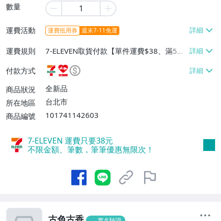
數量
運費活動
運費抵用券
週末7-11免運
運費規則
7-ELEVEN取貨付款【單件運費$38、滿5件
或消費滿$1299免運費】、7-ELEVEN取貨
付款方式
不付款【免運費】、萊爾富取貨付款【單件
運費$60、滿5件或消費滿$1299免運
全新品
商品狀況
費】、宅配/貨運【單件運費$120、滿5件
台北市
所在地區
或消費滿$1599免運費】
101741142603
商品編號
7-ELEVEN 運費只要
38
元
不限金額、筆數，筆筆優惠無限次！
古色古香
實名驗證