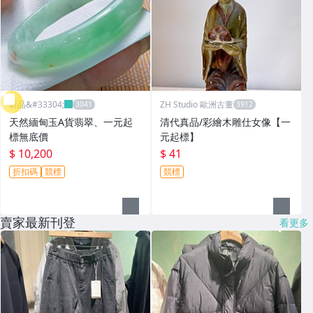
昕品&#33304;
ZH Studio 歐洲古董
天然緬甸玉A貨翡翠、一元起
清代真品/彩繪木雕仕女像【一
標無底價
元起標】
$ 10,200
$ 41
折扣碼
競標
競標
賣家最新刊登
看更多