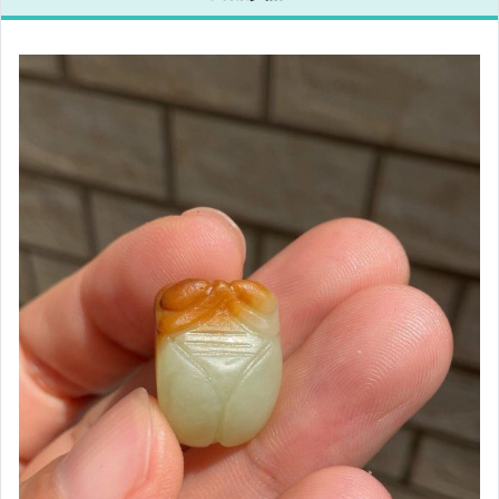
偶像、球員卡與郵幣
手錶與飾品配件
女包精品與女鞋