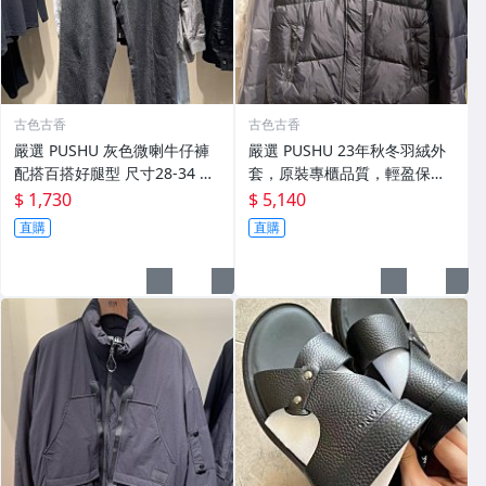
古色古香
古色古香
嚴選 PUSHU 灰色微喇牛仔褲
嚴選 PUSHU 23年秋冬羽絨外
配搭百搭好腿型 尺寸28-34 灰
套，原裝專櫃品質，輕盈保暖
色牛仔褲 潮流穿搭 修身設計
適合過渡季穿搭 換季穿新衣 冬
$ 1,730
$ 5,140
秋 羽絨外套
直購
直購