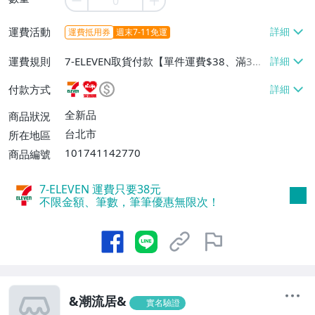
運費活動
運費抵用券
週末7-11免運
運費規則
7-ELEVEN取貨付款【單件運費$38、滿3件
或消費滿$1000免運費】、萊爾富取貨付款
付款方式
【單件運費$60、滿3件或消費滿$1000免
運費】、宅配/貨運【單件運費$80、滿3件
全新品
商品狀況
或消費滿$1000免運費】
台北市
所在地區
101741142770
商品編號
7-ELEVEN 運費只要
38
元
不限金額、筆數，筆筆優惠無限次！
&潮流居&
實名驗證