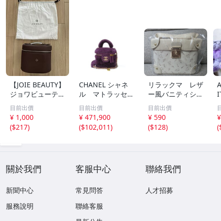
【JOIE BEAUTY】
CHANEL シャネ
リラックマ レザ
A
ジョワビューティ
ル マトラッセ
ー風バニティショ
ー 未使用品 バ
2WAY バニティ
ルダーバッグ
目前出價
目前出價
目前出價
ニティバッグ
ショルダー シア
クリーム
¥ 1,000
¥ 471,900
¥ 590
¥
リング パープ
(
$217
)
(
$102,011
)
(
$128
)
(
ル ゴールド金
具 AS3357
バック ランクA
B
關於我們
客服中心
聯絡我們
新聞中心
常見問答
人才招募
服務說明
聯絡客服