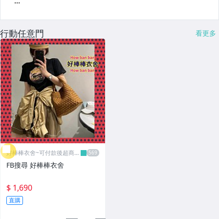
行動任意門
看更多
好棒棒衣舍~可付款後超商取
貨
FB搜尋 好棒棒衣舍
$ 1,690
直購