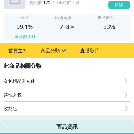
粉絲數
120
7小時前上線
追蹤
7
正評
出貨速度
未出貨率
99.1%
7~8
33%
天
總評價
104
首頁主打
商品分類
直播影片
sign
2
圖書/影音/文具
居家、家具與園藝
女包精品與女鞋
男性精品與服飾
其他女包
女裝與服飾配件
收納包
運動、戶外與休閒
商品資訊