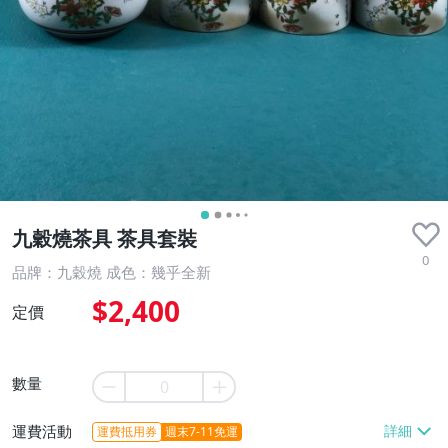
九穀燒茶具 茶具套裝
0
品牌：九穀燒 成色：幾乎全新
$2,400
定價
數量
運費活動
運費抵用券
週末7-11免運