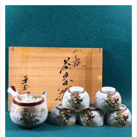
女包精品與女鞋
運動、戶外與休閒