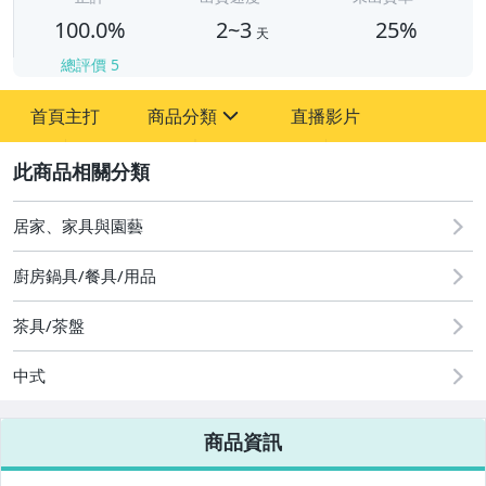
100.0%
2~3
25%
天
總評價
5
首頁主打
商品分類
直播影片
sign
2
圖書/影音/文具
古董、藝術與礦石
居家、家具與園藝
居家、家具與園藝
廚房鍋具/餐具/用品
玩具、模型與公仔
茶具/茶盤
男性精品與服飾
中式
偶像、球員卡與郵幣
商品資訊
女裝與服飾配件
手錶與飾品配件