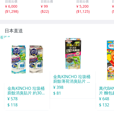
目前出價
目前出價
目前出價
ル*カジュアル学
ュアル学習テーブ
ーポット鉄製 急
¥ 6,000
¥ 99
¥ 5,200
¥
習テーブル*小さ
ル*小さなティー
須 直火対応 南部
(
$1,298
)
(
$22
)
(
$1,125
)
(
なティーテーブル
テーブル
鉄器ホイッスルケ
トル和風鉄器 鉄
瓶 ストーブセー
フケトル
日本直送
看更多
金鳥KINCHO 垃圾桶
廚餘薄荷消臭貼片 約
30天分
¥ 398
金鳥KINCHO 垃圾桶
萬代BA
廚餘消臭貼片 約30天
片 麵包
$ 81
分
¥ 578
¥ 648
$ 118
$ 132