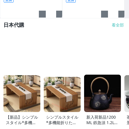
日本代購
看全部
【新品】シンプル
シンプルスタイル
新入荷新品1200
スタイル*多機能
*多機能折りたた
ML 鉄急須 1.2L
折りたたみテーブ
みテーブル*カジ
大容量 鋳鉄ティ