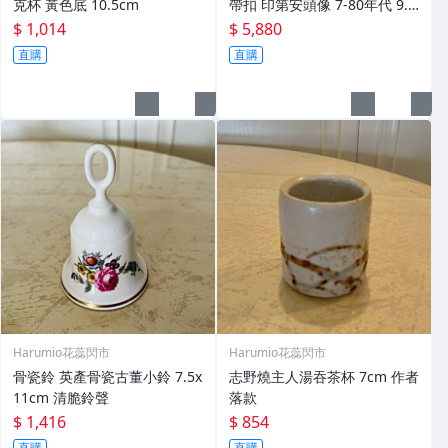
克杯 黃色底 10.5cm
帶扣 印第安頭像 7-80年代 9.5
x7cm
$ 1,014
$ 5,880
直購
直購
Harumio花蕊閃市
Harumio花蕊閃市
骨瓷鈴 英產骨瓷古董小鈴 7.5x
志野燒主人湯吞茶杯 7cm 作者
11cm 清脆鈴聲
落款
$ 1,416
$ 854
直購
直購