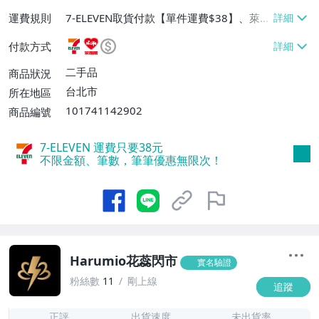
運費規則
7-ELEVEN取貨付款【單件運費$38】、萊爾
富取貨付款【單件運費$60】、宅配/貨運
付款方式
【免運費】
二手品
商品狀況
台北市
所在地區
101741142902
商品編號
7-ELEVEN 運費只要
38
元
不限金額、筆數，筆筆優惠無限次！
Harumio花蕊閃市
實名驗證
粉絲數
11
剛上線
追蹤
2
正評
出貨速度
未出貨率