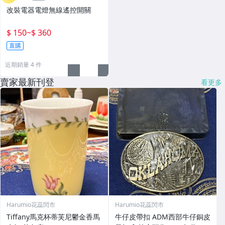
改裝電器電燈無線遙控開關
$ 150
~
$ 360
直購
近期銷量 4 件
賣家最新刊登
看更多
Harumio花蕊閃市
Harumio花蕊閃市
Tiffany馬克杯蒂芙尼鬱金香馬
牛仔皮帶扣 ADM西部牛仔銅皮