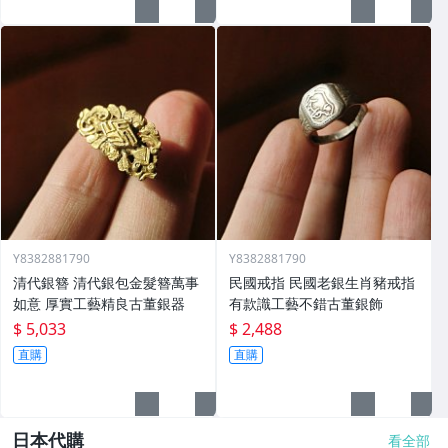
Y8382881790
Y8382881790
清代銀簪 清代銀包金髮簪萬事
民國戒指 民國老銀生肖豬戒指
如意 厚實工藝精良古董銀器
有款識工藝不錯古董銀飾
$ 5,033
$ 2,488
直購
直購
日本代購
看全部