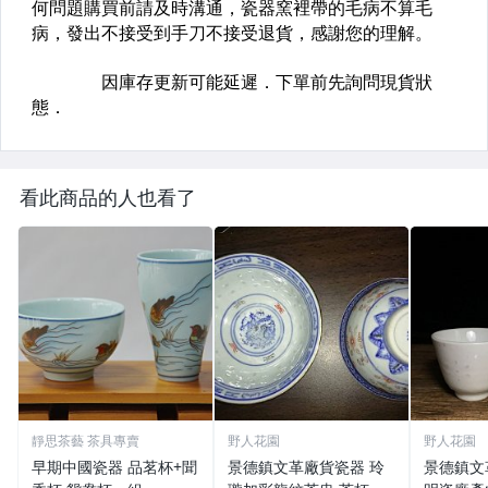
看此商品的人也看了
靜思茶藝 茶具專賣
野人花園
野人花園
早期中國瓷器 品茗杯+聞
景德鎮文革廠貨瓷器 玲
景德鎮文