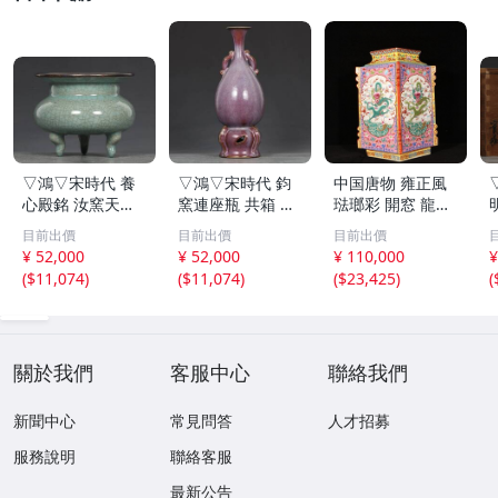
▽鴻▽宋時代 養
▽鴻▽宋時代 鈞
中国唐物 雍正風
心殿銘 汝窯天青
窯連座瓶 共箱 時
琺瑯彩 開窓 龍紋
釉包銀口鬲式炉
代物 中国古美術
菱形瓶 花瓶 中国
目前出價
目前出價
目前出價
共箱 時代物 中国
骨董品
古美術 鑑賞用 時
¥ 52,000
¥ 52,000
¥ 110,000
¥
古美術 骨董品
代物
(
$11,074
)
(
$11,074
)
(
$23,425
)
(
關於我們
客服中心
聯絡我們
新聞中心
常見問答
人才招募
服務說明
聯絡客服
最新公告