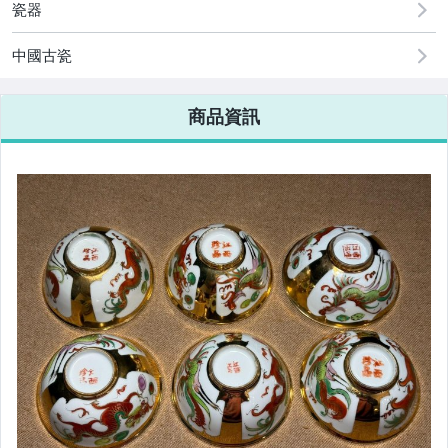
瓷器
偶像、球員卡與郵幣
中國古瓷
男性精品與服飾
商品資訊
女裝與服飾配件
手錶與飾品配件
女包精品與女鞋
相機、攝影與周邊
運動、戶外與休閒