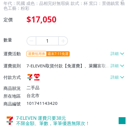
年代：民國 成色：品相完好無瑕疵 款式：杯 窯口：景德鎮窯 釉
色工藝：粉彩
$17,050
定價
數量
運費活動
運費抵用券
週末7-11免運
運費規則
7-ELEVEN取貨付款【免運費】、萊爾富取
貨付款【免運費】
付款方式
二手品
商品狀況
台北市
所在地區
101741143420
商品編號
7-ELEVEN 運費只要
38
元
不限金額、筆數，筆筆優惠無限次！