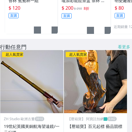
香杯 鴛鴦杯一組
瓏加彩龍紋茶盅 茶杯 普
明瓷廠產
洱茶碗 米粒茶碗台灣少
盅/普洱
$ 120
$ 200
$ 80
8折
$ 250
見 玩玉款
直購
直購
直購
近期銷量 1
行動任意門
看更多
超人氣賣家
超人氣賣家
ZH Studio 歐洲古董
【壓箱寶】 阿寶託拍網
19世紀英國黃銅航海望遠鏡/一
【壓箱寶】百元起標 藝品競標