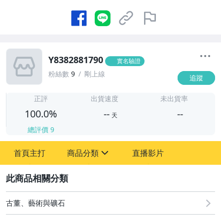
Y8382881790
實名驗證
粉絲數
9
剛上線
追蹤
-
-
正評
出貨速度
未出貨率
100.0%
--
--
天
總評價
9
-
首頁主打
商品分類
直播影片
-
sign
圖書/影音/文具
2
古董、藝術與礦石
古董、藝術與礦石
居家、家具與園藝