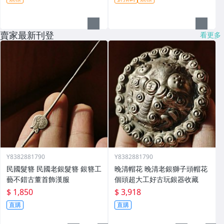
賣家最新刊登
看更多
Y8382881790
Y8382881790
民國髮簪 民國老銀髮簪 銀簪工
晚清帽花 晚清老銀獅子頭帽花
藝不錯古董首飾漢服
個頭超大工好古玩銀器收藏
$ 1,850
$ 3,918
直購
直購