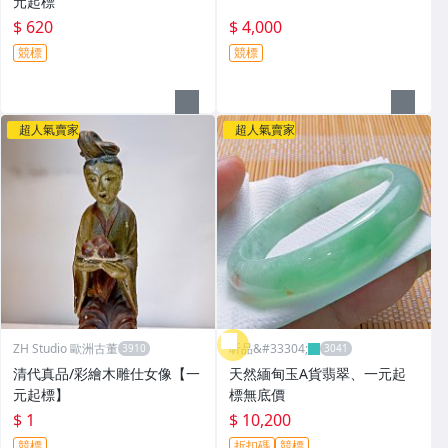
元起標
$ 620
$ 4,000
競標
競標
超人氣賣家
超人氣賣家
ZH Studio 歐洲古董
昕品&#33304;
清代真品/彩繪木雕仕女像【一
天然緬甸玉A貨翡翠、一元起
元起標】
標無底價
$ 1
$ 10,200
競標
折扣碼
競標