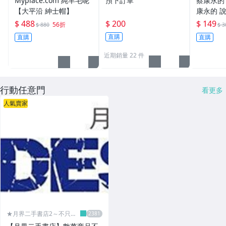
Myplace.com 純羊毛呢
預下訂單
蔡康永的
【大平沿 紳士帽】
康永的 
$ 488
$ 200
$ 149
56折
$ 880
$ 3
直購
直購
直購
近期銷量 22 件
行動任意門
看更多
人氣賣家
★月界二手書店2～不只是
便宜...★