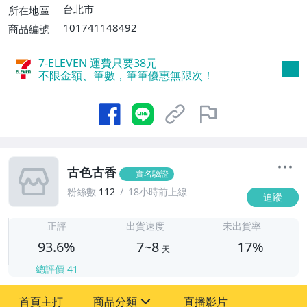
費】、宅配/貨運【單件運費$120、滿5件
台北市
所在地區
或消費滿$1599免運費】
101741148492
商品編號
7-ELEVEN 運費只要
38
元
不限金額、筆數，筆筆優惠無限次！
古色古香
實名驗證
粉絲數
112
18小時前上線
追蹤
7
正評
出貨速度
未出貨率
93.6%
7~8
17%
天
總評價
41
首頁主打
商品分類
直播影片