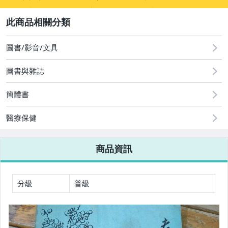
sign
2
嬰幼兒與孕婦
圖書/影音/文具
圖書/影音/文具
古董、藝術與礦石
圖書與雜誌
玩具、模型與公仔
簡體書
男性精品與服飾
醫療保健
女裝與服飾配件
商品資訊
偶像、球員卡與郵幣
手錶與飾品配件
分級
普級
女包精品與女鞋