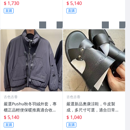
色牛仔褲 潮流穿搭 修身設計
適合過渡季穿搭 換季穿新衣 冬
$ 1,730
$ 5,140
秋 羽絨外套
直購
直購
古色古香
古色古香
嚴選Pushu秋冬羽絨外套，專
嚴選新品奧康涼鞋，牛皮製
櫃正品輕便保暖推薦適合收藏
成，多尺寸可選，適合日常搭
秋冬羽絨 外套 保暖
配收藏 涼鞋 牛皮 奧康
$ 5,140
$ 1,040
直購
直購