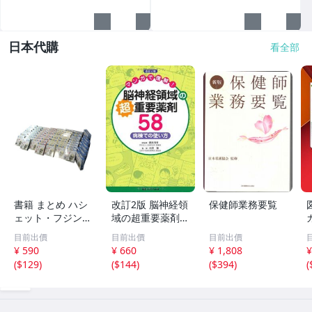
日本代購
看全部
書籍 まとめ ハシ
改訂2版 脳神経領
保健師業務要覧
ェット・フジンガ
域の超重要薬剤5
ロ アーサーが教
8: マンガで理解!
目前出價
目前出價
目前出價
える体のふしぎ 7
病棟での使い方
¥ 590
¥ 660
¥ 1,808
¥
3点 引取限定 神
(
$129
)
(
$144
)
(
$394
)
(
奈川県相模原市 K
PN221281埼