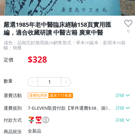
嚴選1985年老中醫臨床經驗158頁實用匯
0
編，適合收藏研讀 中醫古籍 廣東中醫
成色：品相完好無瑕疵/n銷售形式：單本/n版本：影寫本/n裝
幀：簡冊
$328
定價
數量
運費活動
運費抵用券
週末7-11免運
運費規則
7-ELEVEN取貨付款【單件運費$38、滿5件
或消費滿$1299免運費】、7-ELEVEN取貨
付款方式
不付款【免運費】、萊爾富取貨付款【單件
運費$60、滿5件或消費滿$1299免運
全新品
商品狀況