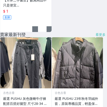
【月界二手書店】數萬商品不
只是便宜…
$ 1
直購
賣家最新刊登
看更多
古色古香
古色古香
嚴選 PUSHU 灰色微喇牛仔褲
嚴選 PUSHU 23年秋冬羽絨外
配搭百搭好腿型 尺寸28-34 灰
套，原裝專櫃品質，輕盈保暖