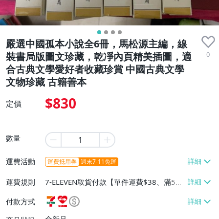
嚴選中國孤本小說全6冊，馬松源主編，線
0
裝書局版圖文珍藏，乾凈內頁精美插圖，適
合古典文學愛好者收藏珍賞 中國古典文學
文物珍藏 古籍善本
$830
定價
數量
運費活動
運費抵用券
週末7-11免運
運費規則
7-ELEVEN取貨付款【單件運費$38、滿5件
或消費滿$1299免運費】、7-ELEVEN取貨
付款方式
不付款【免運費】、萊爾富取貨付款【單件
運費$60、滿5件或消費滿$1299免運