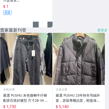
只是便宜…
$ 1
直購
賣家最新刊登
看更多
古色古香
古色古香
嚴選 PUSHU 灰色微喇牛仔褲
嚴選 PUSHU 23年秋冬羽絨外
配搭百搭好腿型 尺寸28-34 灰
套，原裝專櫃品質，輕盈保暖
色牛仔褲 潮流穿搭 修身設計
適合過渡季穿搭 換季穿新衣 冬
$ 1,730
$ 5,140