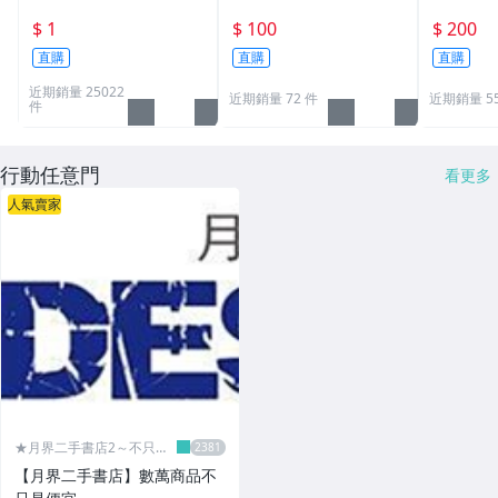
$ 1
$ 100
$ 200
直購
直購
直購
近期銷量 25022
近期銷量 72 件
近期銷量 5
件
行動任意門
看更多
人氣賣家
★月界二手書店2～不只是
便宜...★
【月界二手書店】數萬商品不