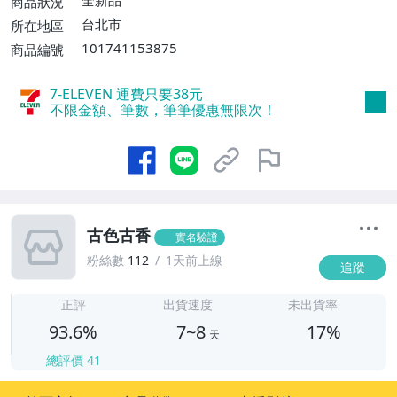
全新品
商品狀況
費】、宅配/貨運【單件運費$120、滿5件
台北市
所在地區
或消費滿$1599免運費】
101741153875
商品編號
7-ELEVEN 運費只要
38
元
不限金額、筆數，筆筆優惠無限次！
古色古香
實名驗證
粉絲數
112
1天前上線
追蹤
7
正評
出貨速度
未出貨率
93.6%
7~8
17%
天
總評價
41