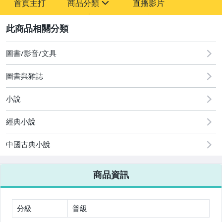
首頁主打
商品分類
直播影片
sign
2
嬰幼兒與孕婦
圖書/影音/文具
圖書/影音/文具
古董、藝術與礦石
圖書與雜誌
玩具、模型與公仔
小說
男性精品與服飾
經典小說
女裝與服飾配件
中國古典小說
偶像、球員卡與郵幣
手錶與飾品配件
商品資訊
女包精品與女鞋
分級
普級