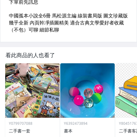
看此商品的人也看了
Y0799707088
Y6392473894
Y8045176
二手書一套
書本
二手書客