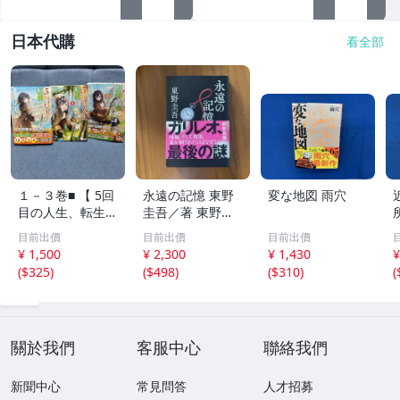
日本代購
看全部
１－３巻■ 【 5回
永遠の記憶 東野
変な地図 雨穴
目の人生、転生し
圭吾／著 東野圭
たら死にそうな孤
吾 ガリレオシリ
目前出價
目前出價
目前出價
児でした】アルフ
ーズ
¥ 1,500
¥ 2,300
¥ 1,430
¥
ァポリス
(
$325
)
(
$498
)
(
$310
)
(
關於我們
客服中心
聯絡我們
新聞中心
常見問答
人才招募