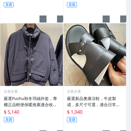
秋 羽絨外套
直購
直購
古色古香
古色古香
嚴選Pushu秋冬羽絨外套，專
嚴選新品奧康涼鞋，牛皮製
櫃正品輕便保暖推薦適合收藏
成，多尺寸可選，適合日常搭
秋冬羽絨 外套 保暖
配收藏 涼鞋 牛皮 奧康
$ 5,140
$ 1,040
直購
直購