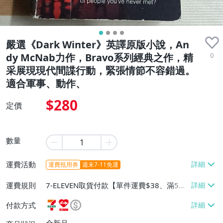
嚴選《Dark Winter》英譯原版小說，An
0
dy McNab力作，Bravo系列經典之作，精
采展現現代間諜行動，緊張情節不容錯過。
適合軍事、動作、
$280
定價
數量
運費活動
運費抵用券
週末7-11免運
運費規則
7-ELEVEN取貨付款【單件運費$38、滿5件
或消費滿$1299免運費】、7-ELEVEN取貨
付款方式
不付款【免運費】、萊爾富取貨付款【單件
運費$60、滿5件或消費滿$1299免運