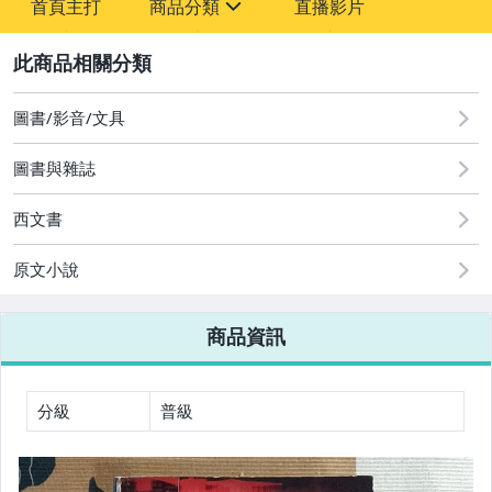
首頁主打
商品分類
直播影片
sign
2
嬰幼兒與孕婦
圖書/影音/文具
圖書/影音/文具
古董、藝術與礦石
圖書與雜誌
玩具、模型與公仔
西文書
男性精品與服飾
原文小說
女裝與服飾配件
商品資訊
偶像、球員卡與郵幣
手錶與飾品配件
分級
普級
女包精品與女鞋