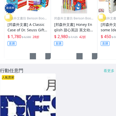
邦森外文書坊 Benson Books
邦森外文書坊 Benson Books
邦森外文書坊 
hop
hop
hop
[邦森外文書] A Classic
[邦森外文書] Honey En
[邦森外文書] LEG
Case of Dr. Seuss Gift
glish 甜心英語 英文幼兒
some Ide
Box 蘇斯博士 20本盒裝
啓蒙繪本(20本+點讀筆)
You Bu
$ 1,780
$ 2,980
$ 450
28折
42折
$ 6,580
$ 7,125
$ 9
套書
厚頁翻翻、觸摸、操作套
子大全
直購
直購
直購
書
行動任意門
看更多
人氣賣家