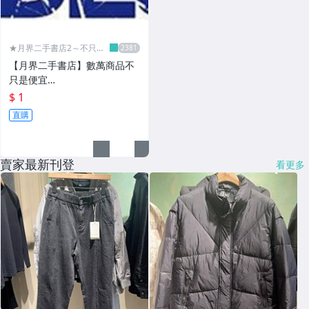
★月界二手書店2～不只是
便宜...★
【月界二手書店】數萬商品不
只是便宜…
$ 1
直購
賣家最新刊登
看更多