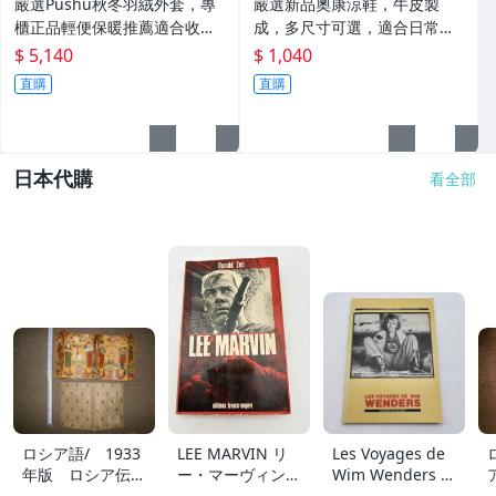
嚴選Pushu秋冬羽絨外套，專
嚴選新品奧康涼鞋，牛皮製
櫃正品輕便保暖推薦適合收藏
成，多尺寸可選，適合日常搭
秋冬羽絨 外套 保暖
配收藏 涼鞋 牛皮 奧康
$ 5,140
$ 1,040
直購
直購
日本代購
看全部
ロシア語/ 1933
LEE MARVIN リ
Les Voyages de
年版 ロシア伝統
ー・マーヴィン D
Wim Wenders ヴ
人形 262ペー
onald Zec Franc
ィム・ヴェンダー