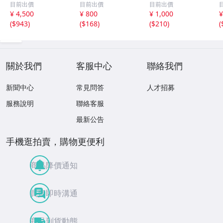
目前出價
目前出價
目前出價
ジ 本の状態悪
e-Empire 仏語伝
ス Philippe Dub
¥ 4,500
¥ 800
¥ 1,000
¥
い
記 映画俳優 西部
ois Catherine Pe
(
$943
)
(
$168
)
(
$210
)
(
劇 戦争映画 写真
tit Yellow Now 仏
多数掲載 1980年
語 映画評論 Paris
Texas 都会のアリ
ス
關於我們
客服中心
聯絡我們
新聞中心
常見問答
人才招募
服務說明
聯絡客服
最新公告
手機逛拍賣，購物更便利
商品降價通知
買賣即時溝通
商品到貨動態