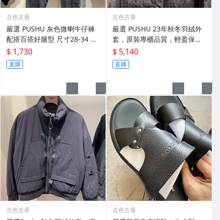
古色古香
古色古香
嚴選 PUSHU 灰色微喇牛仔褲
嚴選 PUSHU 23年秋冬羽絨外
配搭百搭好腿型 尺寸28-34 灰
套，原裝專櫃品質，輕盈保暖
色牛仔褲 潮流穿搭 修身設計
適合過渡季穿搭 換季穿新衣 冬
$ 1,730
$ 5,140
秋 羽絨外套
直購
直購
古色古香
古色古香