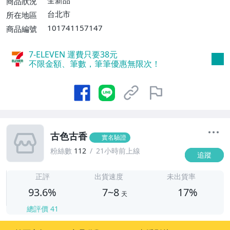
全新品
商品狀況
費】、宅配/貨運【單件運費$120、滿5件
台北市
所在地區
或消費滿$1599免運費】
101741157147
商品編號
7-ELEVEN 運費只要
38
元
不限金額、筆數，筆筆優惠無限次！
古色古香
實名驗證
粉絲數
112
21小時前上線
追蹤
7
正評
出貨速度
未出貨率
93.6%
7~8
17%
天
總評價
41