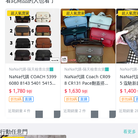
看此商品的人也看了
超人氣賣家
超人氣賣家
超人氣賣
NaNa代購-隔天檢查出貨
NaNa代購-隔天檢查出貨
NaNa代
NaNa代購 COACH 5399
NaNa代購 Coach CR09
NaNa代購
6080 8143 5401 5415
8 CR131 Pace翻蓋搭扣
5 蔻馳
新款Hudson翻蓋搭扣男
男士郵差包 男女同款 斜
士郵差包
$ 1,780
$ 1,630
$ 1,400
9折
9折
士郵差包 附購證
背包 單肩包 側背包 大容
包 公事包
折扣碼
直購
折扣碼
直購
折扣碼
量 附購證
近期銷量 4 件
近期銷量 2 件
近期銷量 2
行動任意門
看更多