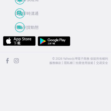
買賣即時溝通
商品到貨動態
APP Store
Google Play
facebook
Instagram
©
2026
Yahoo台灣電子商務 保留所有權利
服務條款
隱私權
拍賣使用規範
交易安全