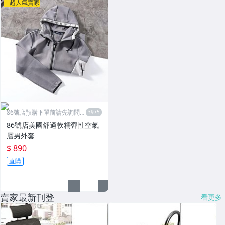
超人氣賣家
86號店預購下單前請先詢問數
量
86號店美國舒適軟糯彈性空氣
層男外套
$ 890
直購
賣家最新刊登
看更多