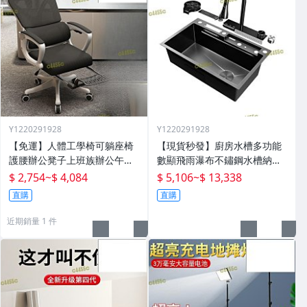
Y1220291928
Y1220291928
【免運】人體工學椅可躺座椅
【現貨秒發】廚房水槽多功能
護腰辦公凳子上班族辦公午休
數顯飛雨瀑布不鏽鋼水槽納米
兩用椅尼龍休閒椅
大單槽
$ 2,754
~
$ 4,084
$ 5,106
~
$ 13,338
直購
直購
近期銷量 1 件