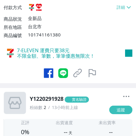
貨付款【免運費】
付款方式
全新品
商品狀況
台北市
所在地區
101741161380
商品編號
7-ELEVEN 運費只要
38
元
不限金額、筆數，筆筆優惠無限次！
Y1220291928
實名驗證
粉絲數
2
13小時前上線
追蹤
-
-
正評
出貨速度
未出貨率
0%
--
--
天