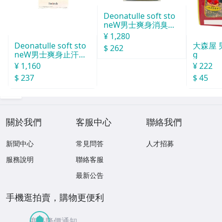
Deonatulle soft sto
neW男士爽身消臭止
汗石 中世紀 20g
¥ 1,280
Deonatulle soft sto
大森屋 
$ 262
neW男士爽身止汗石
g
消臭石２０ｇ
¥ 1,160
¥ 222
$ 237
$ 45
關於我們
客服中心
聯絡我們
新聞中心
常見問答
人才招募
服務說明
聯絡客服
最新公告
手機逛拍賣，購物更便利
商品降價通知