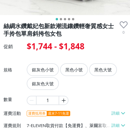
絲綢水鑽戴妃包新款潮流鑲鑽輕奢質感女士
0
手拎包單肩斜挎包女包
$1,744 - $1,848
促銷
規格
銀灰色小號
黑色小號
黑色大號
銀灰色大號
數量
運費活動
運費抵用券
週末7-11免運
運費規則
7-ELEVEN取貨付款【免運費】、萊爾富取