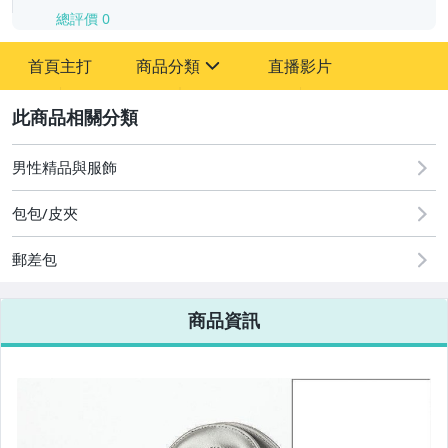
總評價
0
-
首頁主打
商品分類
直播影片
-
sign
2
男性精品與服飾
圖書/影音/文具
包包/皮夾
古董、藝術與礦石
郵差包
手機、配件與通訊
美容保養與彩妝
商品資訊
電腦、平板與周邊
相機、攝影與周邊
運動、戶外與休閒