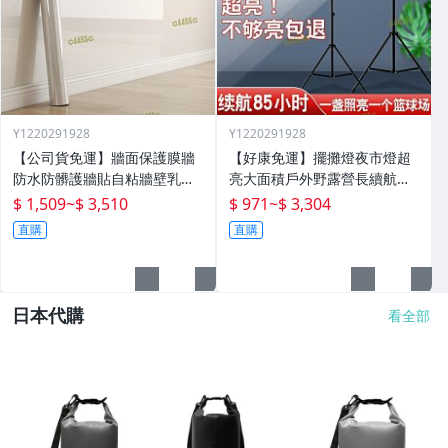
Y1220291928
Y1220291928
【公司貨免運】牆面保護膜牆
【好康免運】擺攤燈夜市燈超
防水防髒護牆貼自粘牆壁乳膠
亮大面積戶外野露營長續航應
漆白牆防踢透明貼紙
急家用地攤充電照明燈
$ 1,509
~
$ 3,510
$ 971
~
$ 3,304
直購
直購
日本代購
看全部