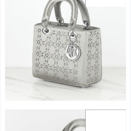
嬰幼兒與孕婦
汽機車精品百貨
居家、家具與園藝
玩具、模型與公仔
男性精品與服飾
偶像、球員卡與郵幣
女裝與服飾配件
手錶與飾品配件
女包精品與女鞋
家電與影音視聽