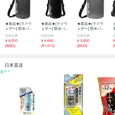
★新品★[ラドウ
★新品★[ラドウ
★新品★[ラドウ
ェザー] 防水バッ
ェザー] 防水バッ
ェザー] 防水バッ
グ 5L 10L 15L 20
グ 5L 10L 15L 20
グ 5L 10L 15L 20
目前出價
目前出價
目前出價
L ドライバッグ 2
L ドライバッグ 2
L ドライバッグ 2
¥ 4,050
¥ 4,660
¥ 3,800
¥
WAY 3WAY 完全
WAY 3WAY 完全
WAY 3WAY 完全
(
$882
)
(
$1,015
)
(
$828
)
(
防水 リュック メ
防水 リュック メ
防水 リュック メ
ンズ
ンズ
ンズ
日本直送
看更多