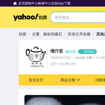
首頁
購物中心
帳務中心
信箱
App下載
Yahoo拍賣
拍賣
古董、藝術與礦石
民俗古早收藏
其他
憶仟堂
店鋪
實名驗證
Y6683562762
粉絲數
110
5小
正評
100.0%
(
29
)
首頁主打
商品分類
活動
sign
其它
[全店] 關注本賣場立減6