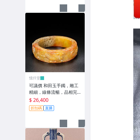
憶仟堂
可議價 和田玉手鐲，雕工
精細，線條流暢，品相完
美，口徑60，重109克，價
$ 26,400
2200252087古玩 收藏 擺
折扣碼
直購
件