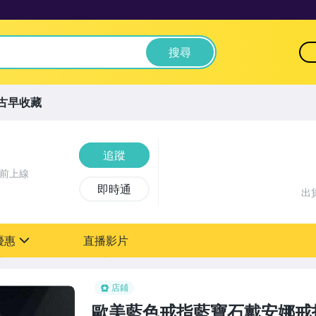
搜尋
古早收藏
追蹤
時前上線
即時通
出
優惠
直播影片
sign
0元【粉絲專享】
店鋪
歐美藍色戒指藍寶石戴安娜戒