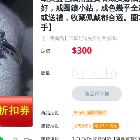
好，戒圈鑲小鉆，成色幾乎全
或送禮，收藏佩戴都合適。圈71
手】
【二手商品】下單前請先咨詢客服哦!
$300
定價
數量
商品已下架
商品活動
折扣碼
滿800折60
運費活動
運費抵用券
週末7-11免運
運費規則
7-ELEVEN取貨付款【單件運費