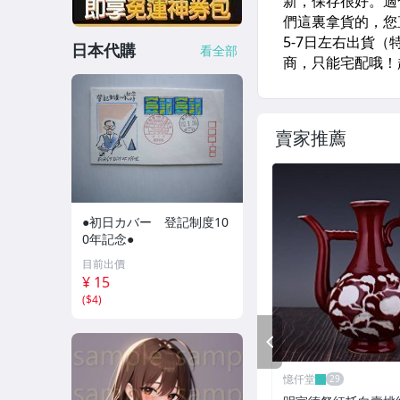
日本代購
看全部
賣家推薦
●初日カバー 登記制度10
0年記念●
目前出價
¥ 15
(
$4
)
PREV
憶仟堂