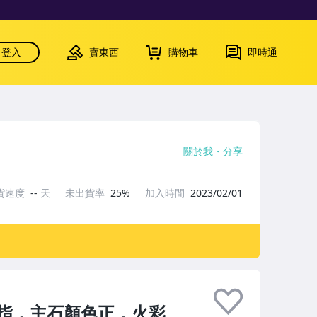
登入
賣東西
購物車
即時通
關於我
分享
貨速度
--
天
未出貨率
25%
加入時間
2023/02/01
指，主石顏色正，火彩