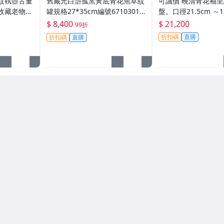
紋執壺古董
舊藏元白滸孤窯黃底青花魚草紋
可議價 晚清青花袖
收藏老物件
罐規格27*35cm編號67103012
盤。口徑21.5cm ～1
編號73108
2076官窯、民窯、禦窯
收藏 擺件【二手】
$ 8,400
$ 21,200
99折
窯、禦窯
折扣碼
直購
折扣碼
直購