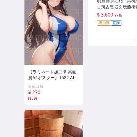
明宣德祭紅托白壽桃
古玩古瓷器文玩藝術
高21厘米寬17.5厘米
$ 3,600
97折
0110821官窯、民
折扣碼
直購
【ラミネート加工済 高画
質A4ポスター】1582 AI美
女 イラスト ポスター セク
目前出價
シー かわいい 水着 下着
¥ 270
(
$59
)