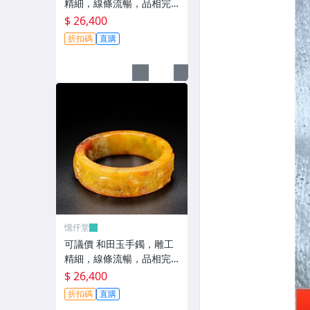
精細，線條流暢，品相完
美，口徑60，重112克，價
$ 26,400
2200252088古玩 收藏 擺
折扣碼
直購
件
憶仟堂
可議價 和田玉手鐲，雕工
精細，線條流暢，品相完
美，口徑60，重105克，價
$ 26,400
2200252089古玩 收藏 擺
折扣碼
直購
件