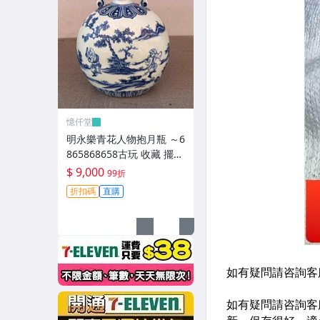
憶仟堂
明永樂青花人物抱月瓶 ～6
865868658古玩 收藏 擺件
【二手】
$ 9,000
99折
折扣碼
直購