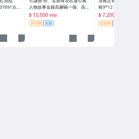
里紅魚紋
可議價 明、宣德青花吹簫引鳳
清雍正青花龍穿花卉紋
37691古玩
人物故事金鐘高腳碗一個、高17
格9*12 6aa7047青瓷、白瓷、
厘米、口徑15.5厘米、底7.5厘
青白瓷
$ 10,500
$ 7,200
99折
99折
米。41999禦窯、 青花 、古玩
折扣碼
直購
折扣碼
直購