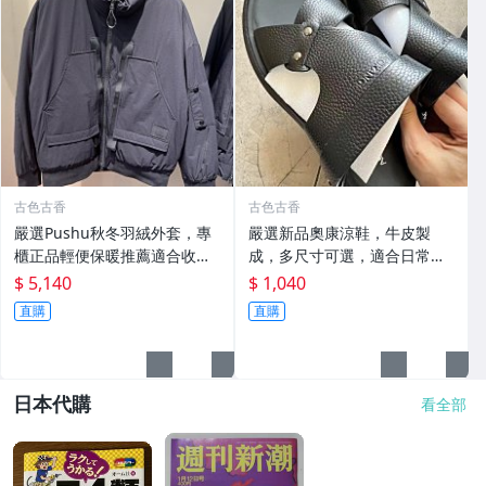
古色古香
古色古香
嚴選Pushu秋冬羽絨外套，專
嚴選新品奧康涼鞋，牛皮製
櫃正品輕便保暖推薦適合收藏
成，多尺寸可選，適合日常搭
秋冬羽絨 外套 保暖
配收藏 涼鞋 牛皮 奧康
$ 5,140
$ 1,040
直購
直購
日本代購
看全部