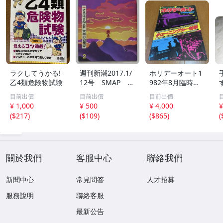
ラクしてうかる!
週刊新潮2017.1/
ホリデーオート1
乙4類危険物試験
12号 SMAP ジ
982年8月臨時増
ャニーズ事務所
刊 チューニング
目前出價
目前出價
目前出價
小池新党 電通過
カー チューニン
¥ 1,000
¥ 500
¥ 4,000
¥
労自殺/ys08082
グカー特集 当時
(
$217
)
(
$109
)
(
$865
)
(
物 ケンメリ 旧車
RX-7 RE雨宮 フ
ェアレディZ
關於我們
客服中心
聯絡我們
新聞中心
常見問答
人才招募
服務說明
聯絡客服
最新公告