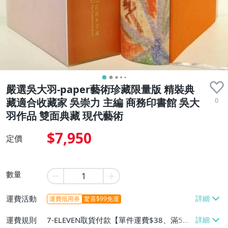
嚴選吳大羽-paper藝術珍藏限量版 精裝典
0
藏適合收藏家 吳崇力 主編 商務印書館 吳大
羽作品 雙面典藏 現代藝術
$7,950
定價
數量
運費活動
運費抵用券
驚喜$99免運
運費規則
7-ELEVEN取貨付款【單件運費$38、滿5件