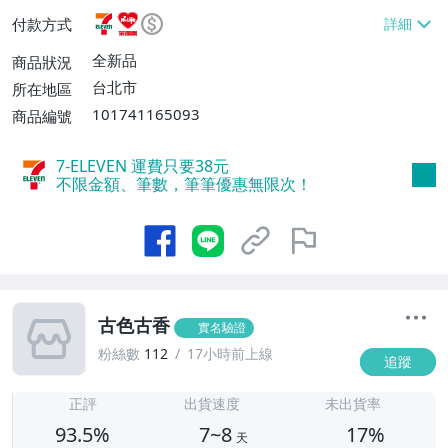
或消費滿$1299免運費】、7-ELEVEN取貨
付款方式
不付款【免運費】、萊爾富取貨付款【單件
運費$60、滿5件或消費滿$1299免運
全新品
商品狀況
費】、宅配/貨運【單件運費$120、滿5件
台北市
所在地區
或消費滿$1599免運費】
101741165093
商品編號
7-ELEVEN 運費只要
38
元
不限金額、筆數，筆筆優惠無限次！
古色古香
實名驗證
粉絲數
112
17小時前上線
追蹤
7
正評
出貨速度
未出貨率
93.5%
7~8
17%
天