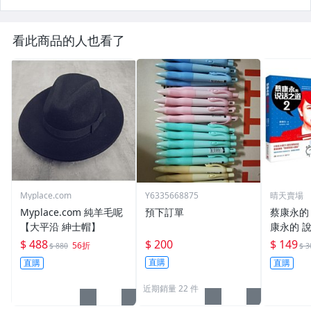
看此商品的人也看了
Myplace.com
Y6335668875
晴天賣場
Myplace.com 純羊毛呢
預下訂單
蔡康永的
【大平沿 紳士帽】
康永的 
$ 488
$ 200
$ 149
56折
$ 880
$ 3
直購
直購
直購
近期銷量 22 件