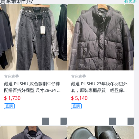
賣家最新刊登
看更多
古色古香
古色古香
嚴選 PUSHU 灰色微喇牛仔褲
嚴選 PUSHU 23年秋冬羽絨外
配搭百搭好腿型 尺寸28-34 灰
套，原裝專櫃品質，輕盈保暖
色牛仔褲 潮流穿搭 修身設計
適合過渡季穿搭 換季穿新衣 冬
$ 1,730
$ 5,140
秋 羽絨外套
直購
直購