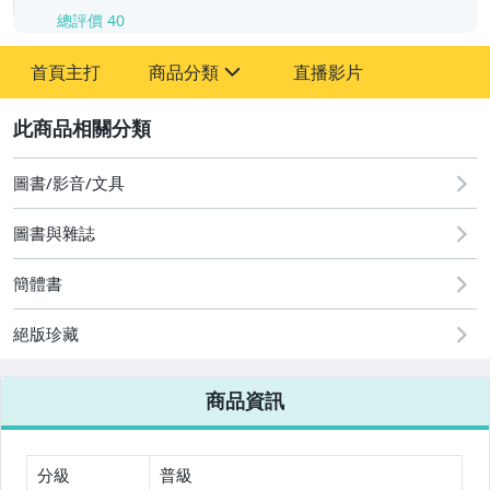
總評價
40
首頁主打
商品分類
直播影片
sign
2
嬰幼兒與孕婦
圖書/影音/文具
圖書/影音/文具
古董、藝術與礦石
圖書與雜誌
玩具、模型與公仔
簡體書
男性精品與服飾
絕版珍藏
女裝與服飾配件
商品資訊
偶像、球員卡與郵幣
手錶與飾品配件
分級
普級
女包精品與女鞋