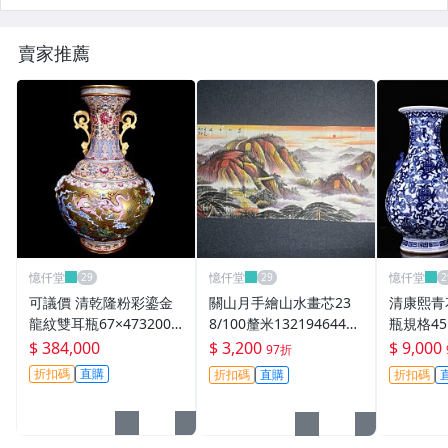
賣家推薦
憶仟堂
憶仟堂
憶仟堂
可議價 清乾隆粉彩鎏金
關山月手繪山水畫芯23
清康熙青
龍紋雙耳瓶67×4732000
8/100釐米132194644古
瓶規格45
166609官窯、民窯、禦
玩 收藏 擺件
755101
$ 384,000
$ 3,200
$ 9,000
97折
窯
窯、禦窯
折扣碼
直購
折扣碼
直購
折扣碼