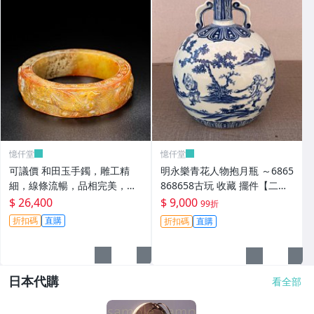
憶仟堂
憶仟堂
可議價 和田玉手鐲，雕工精
明永樂青花人物抱月瓶 ～6865
細，線條流暢，品相完美，口
868658古玩 收藏 擺件【二
徑60，重109克，價22002520
手】
$ 26,400
$ 9,000
99折
87古玩 收藏 擺件
折扣碼
直購
折扣碼
直購
日本代購
看全部