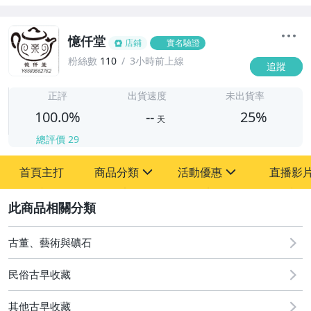
憶仟堂
店鋪
實名驗證
粉絲數
110
3小時前上線
追蹤
-
-
正評
出貨速度
未出貨率
100.0%
--
25%
天
總評價
29
首頁主打
商品分類
活動優惠
直播影
sign
sign
其它
[全店] 關注本賣場立減60元【粉絲專享】
2
古董、藝術與礦石
民俗古早收藏
其他古早收藏