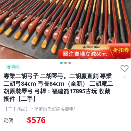
店鋪
專業二胡弓子 二胡琴弓。二胡廠直銷 專業
0
二胡弓84cm 弓長84cm（全新） 二胡廠二
胡原裝琴弓 弓桿：福建箭17895古玩 收藏
擺件【二手】
【二手商品】下單前請先咨詢客服哦!
$576
定價