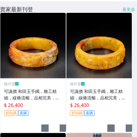
賣家最新刊登
看更多
憶仟堂
憶仟堂
可議價 和田玉手鐲，雕工精
可議價 和田玉手鐲，雕工精
細，線條流暢，品相完美，口
細，線條流暢，品相完美，口
徑60，重112克，價22002520
徑60，重105克，價22002520
$ 26,400
$ 26,400
88古玩 收藏 擺件
89古玩 收藏 擺件
折扣碼
直購
折扣碼
直購