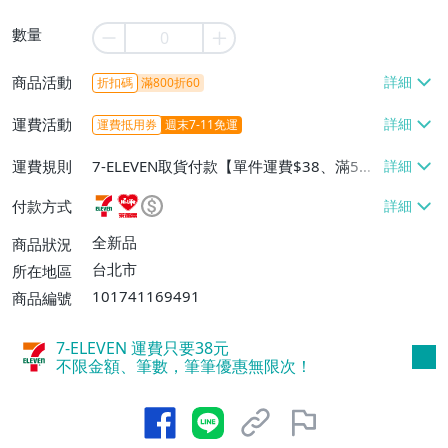
數量
商品活動
折扣碼
滿800折60
運費活動
運費抵用券
週末7-11免運
運費規則
7-ELEVEN取貨付款【單件運費$38、滿5件
或消費滿$500免運費】、萊爾富取貨付款
付款方式
【單件運費$60、滿5件或消費滿$500免運
費】
全新品
商品狀況
台北市
所在地區
101741169491
商品編號
7-ELEVEN 運費只要
38
元
不限金額、筆數，筆筆優惠無限次！