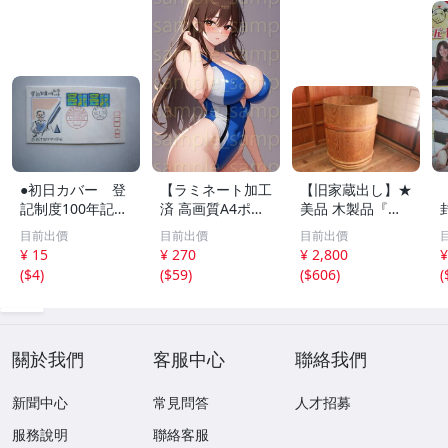
●初日カバー 登
【ラミネート加工
【旧家蔵出し】★
記制度100年記念
済 高画質A4ポス
美品 木製品『良
●
ター】1582 AI美
い木味 古い竹編
目前出價
目前出價
目前出價
女 イラスト ポス
みタガの樽』直径
¥ 15
¥ 270
¥ 2,800
¥
ター セクシー か
約62㎝ 高さ約75
(
$4
)
(
$59
)
(
$606
)
(
わいい 水着 下着
㎝★(検:古民具/古
民家/古民芸/桶/
当時物)80805F
關於我們
客服中心
聯絡我們
新聞中心
常見問答
人才招募
服務說明
聯絡客服