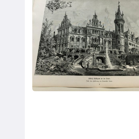
圖書/影音/文具
古董、藝術與礦石
居家、家具與園藝
玩具、模型與公仔
偶像、球員卡與郵幣
男性精品與服飾
女裝與服飾配件
手錶與飾品配件
女包精品與女鞋
相機、攝影與周邊
運動、戶外與休閒