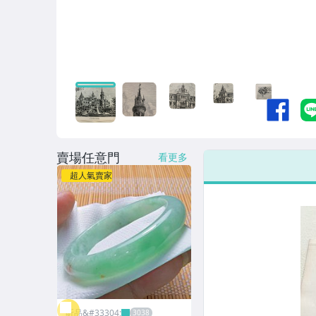
賣場任意門
看更多
超人氣賣家
昕品&#33304;