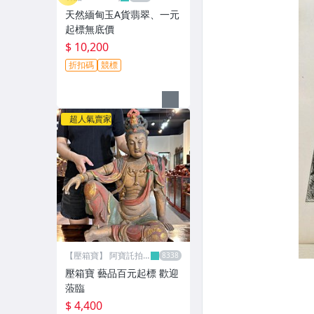
天然緬甸玉A貨翡翠、一元
起標無底價
$ 10,200
折扣碼
競標
超人氣賣家
【壓箱寶】 阿寶託拍
網
壓箱寶 藝品百元起標 歡迎
蒞臨
$ 4,400