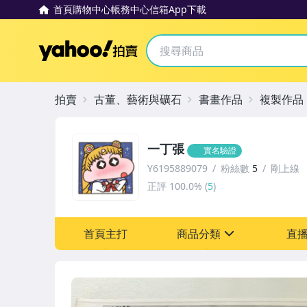
首頁
購物中心
帳務中心
信箱
App下載
Yahoo拍賣
拍賣
古董、藝術與礦石
書畫作品
複製作品
一丁張
實名驗證
Y6195889079
粉絲數
5
剛上線
正評
100.0%
(
5
)
首頁主打
商品分類
直
sign