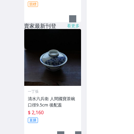
競標
賣家最新刊登
看更多
一丁張
清水六兵衛 人間國寶茶碗
口徑9.5cm 後配蓋
$ 2,160
直購