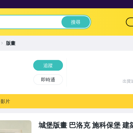
搜尋
版畫
追蹤
即時通
出貨
播影片
城堡版畫 巴洛克 施科保堡 建