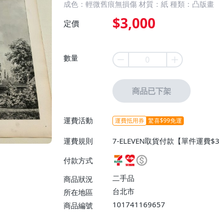
成色：輕微舊痕無損傷 材質：紙 種類：凸版畫
$3,000
定價
數量
商品已下架
運費活動
運費抵用券
驚喜$99免運
運費規則
7-ELEVEN取貨付款【單件運費
0】、宅配/貨運【免運費】
付款方式
二手品
商品狀況
台北市
所在地區
101741169657
商品編號