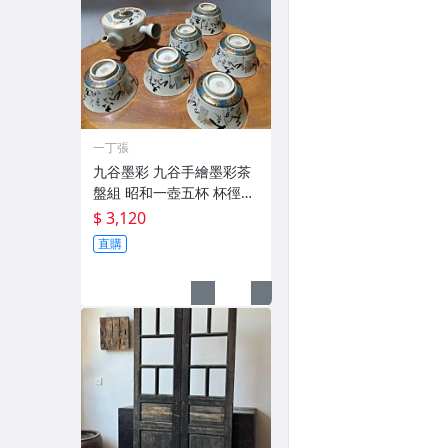
一丁張
九谷墨彩 九谷手繪墨彩茶
盤組 昭和一壺五杯 杯徑8c
m
$ 3,120
直購