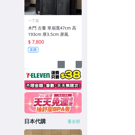
一丁張
木門 古董 單扇寬47cm 高
193cm 厚3.5cm 屏風
$ 7,800
直購
日本代購
看全部