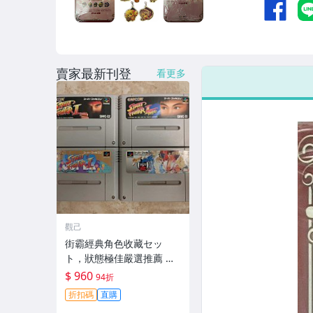
賣家最新刊登
看更多
觀己
街霸經典角色收藏セッ
ト，狀態極佳嚴選推薦 街
頭霸王限定款，成色優異
$ 960
94折
收藏家必入 1/6 比例模型
折扣碼
直購