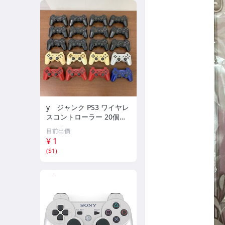
y ジャンク PS3 ワイヤレ
スコントローラー 20個 P
layStation3 DUALSHOCK
目前出價
3 SIXAXIS
¥ 1
(
$1
)