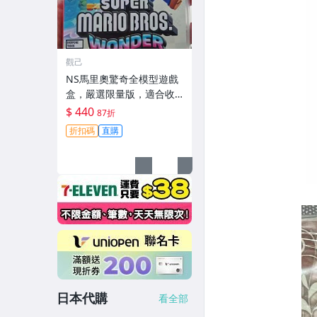
觀己
NS馬里奧驚奇全模型遊戲
盒，嚴選限量版，適合收
藏與玩樂，紙質精裝。任
$ 440
87折
天堂粉必入手！馬里歐 NS
折扣碼
直購
玩家
日本代購
看全部