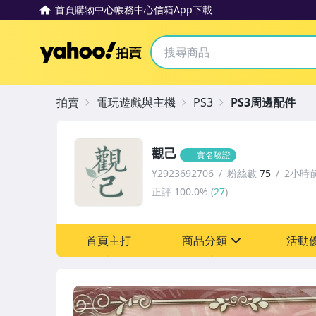
首頁
購物中心
帳務中心
信箱
App下載
Yahoo拍賣
拍賣
電玩遊戲與主機
PS3
PS3周邊配件
觀己
實名驗證
Y2923692706
粉絲數
75
2小時
正評
100.0%
(
27
)
首頁主打
商品分類
活動
sign
圖書/影音/文具
[全店] 粉絲專享
古董、藝術與礦石
[全店] 週年慶