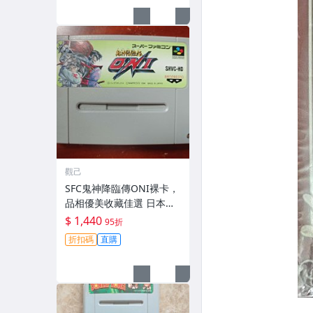
觀己
SFC鬼神降臨傳ONI裸卡，
品相優美收藏佳選 日本原
版 游戲卡帶
$ 1,440
95折
折扣碼
直購