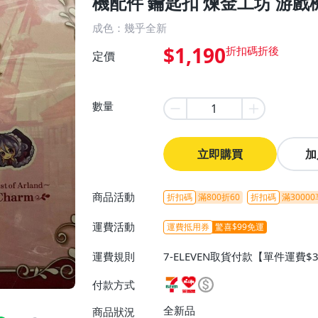
機配件 鑰匙扣 煉金工坊 游戲
成色：幾乎全新
$1,190
定價
數量
立即購買
加
商品活動
折扣碼
滿800折60
折扣碼
滿30000
運費活動
運費抵用券
驚喜$99免運
運費規則
7-ELEVEN取貨付款【單件運費$
ELEVEN取貨不付款【免運費】
付款方式
或消費滿$1299免運費】、宅配
$1599免運費】
全新品
商品狀況