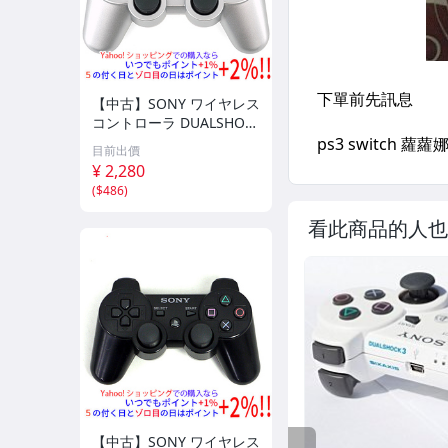
【中古】SONY ワイヤレス
コントローラ DUALSHOC
K3 CECHZC2JSS サテン・
目前出價
シルバー 本体のみ
¥ 2,280
(
$486
)
看此商品的人也
【中古】SONY ワイヤレス