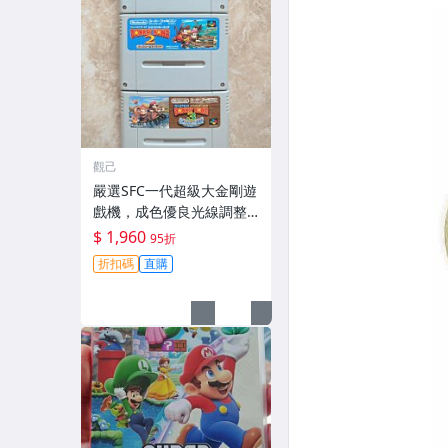
觀己
嚴選SFC一代超級大金剛遊
戲機，成色優良光線調整
完美古銅色收藏推薦 銅雕
$ 1,960
95折
工藝品 金剛機械人
折扣碼
直購