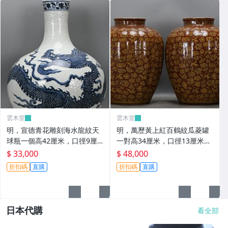
雲木堂
雲木堂
明，宣德青花雕刻海水龍紋天
明，萬歷黃上紅百鶴紋瓜菱罐
球瓶一個高42厘米，口徑9厘
一對高34厘米，口徑13厘米，
米，肚徑32.5厘米，底徑17.5
肚徑27.5厘米，底徑15.5厘
$ 33,000
$ 48,000
厘米。
米。
折扣碼
直購
折扣碼
直購
日本代購
看全部