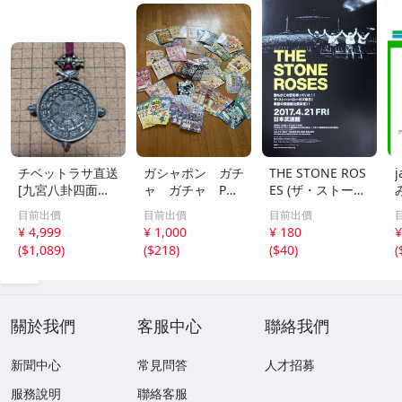
チベットラサ直送
ガシャポン ガチ
THE STONE ROS
[九宮八卦四面八
ャ ガチャ POP
ES (ザ・ストー
方吉祥平安]大鵬
ポップ 台紙
ン・ローゼズ) 武
目前出價
目前出價
目前出價
鳥、金剛杵、76g
非売品 まとめ
道館公演 2017年
¥ 4,999
¥ 1,000
¥ 180
¥
て アンパンマ
チラシ 非売品
(
$1,089
)
(
$218
)
(
$40
)
(
ン ポケモン ガ
ンダム サンリ
オ 他 大量
關於我們
客服中心
聯絡我們
新聞中心
常見問答
人才招募
服務說明
聯絡客服