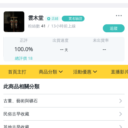
雲木堂
店鋪
實名驗證
粉絲數
41
13小時前上線
追蹤
-
-
正評
出貨速度
未出貨率
100.0%
--
--
天
總評價
18
-
首頁主打
商品分類
活動優惠
直播影
-
sign
sign
其它
[全店] 追蹤本賣場立減60元【粉絲轉享】
2
古董、藝術與礦石
民俗古早收藏
其他古早收藏