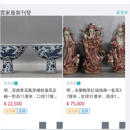
賣家最新刊登
看更多
雲木堂
雲木堂
明，宣德青花鳳穿纏枝蓮高足
明，永樂釉里紅福祿壽一套高5
碗一對高11厘米，口徑17厘
7厘米，肚徑31厘米，底徑18.
米，底徑4.5厘米。
5厘米。
$ 22,500
$ 75,000
折扣碼
直購
折扣碼
直購