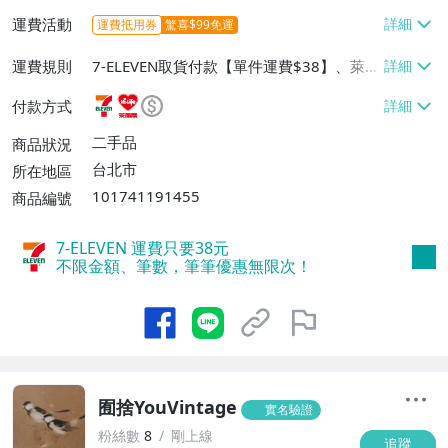
運費活動
運費抵用券
驚喜$99免運
運費規則
7-ELEVEN取貨付款【單件運費$38】、萊爾
富取貨付款【單件運費$60】、宅配/貨運
付款方式
【免運費】
二手品
商品狀況
台北市
所在地區
101741191455
商品編號
7-ELEVEN 運費只要
38
元
不限金額、筆數，筆筆優惠無限次！
囿捨YouVintage
實名驗證
粉絲數
8
剛上線
追蹤