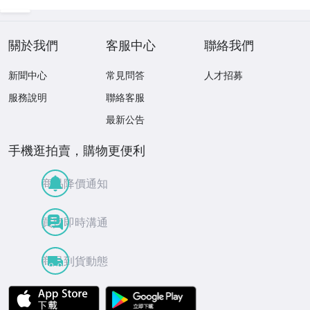
②
10枚セット ①
關於我們
客服中心
聯絡我們
新聞中心
常見問答
人才招募
服務說明
聯絡客服
最新公告
手機逛拍賣，購物更便利
商品降價通知
買賣即時溝通
商品到貨動態
APP Store
Google Play