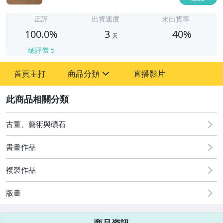
3
正評
出貨速度
未出貨率
100.0%
3
40%
天
總評價
5
首頁主打
商品分類
直播影片
sign
2
圖書/影音/文具
古董、藝術與礦石
古董、藝術與礦石
書畫作品
居家、家具與園藝
複製作品
玩具、模型與公仔
版畫
偶像、球員卡與郵幣
女裝與服飾配件
商品資訊