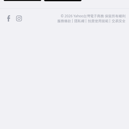
facebook
Instagram
©
2026
Yahoo台灣電子商務 保留所有權利
服務條款
隱私權
拍賣使用規範
交易安全