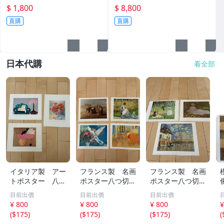
$ 1,800
$ 8,800
直購
直購
日本代購
看全部
イタリア製 アー
フランス製 名画
フランス製 名画
トポスター 八つ
ポスター八つ切
ポスター八つ切
切（303×242）
（303×242） モ
（303×242） モ
目前出價
目前出價
目前出價
10枚セット ①
ネ ミレー シャ
ネ シスレー モ
¥ 800
¥ 800
¥ 800
¥
ガール ピサロ
ジリアニ マリー
(
$175
)
(
$175
)
(
$175
)
(
他10枚セット
ローランサン 他