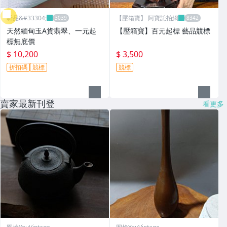
昕品&#33304;
【壓箱寶】 阿寶託拍網
天然緬甸玉A貨翡翠、一元起
【壓箱寶】百元起標 藝品競標
標無底價
$ 10,200
$ 3,500
折扣碼
競標
競標
賣家最新刊登
看更多