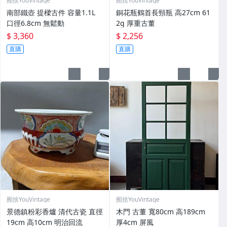
囿捨YouVintage
囿捨YouVintage
南部鐵壺 提樑古件 容量1.1L
銅花瓶鶴首長頸瓶 高27cm 61
口徑6.8cm 無鬆動
2g 厚重古董
$ 3,360
$ 2,256
直購
直購
囿捨YouVintage
囿捨YouVintage
景德鎮粉彩香爐 清代古瓷 直徑
木門 古董 寬80cm 高189cm
19cm 高10cm 明治回流
厚4cm 屏風