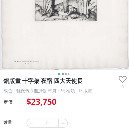
銅版畫 十字架 夜宿 四大天使長
0
成色：輕微舊痕無損傷 材質：紙 種類：凹版畫
$23,750
定價
數量