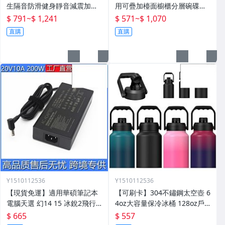
生隔音防滑健身靜音減震加寬
用可疊加檯面櫥櫃分層碗碟調
厚跳繩墊子地墊家用
料多功能儲物收納架子
$ 791
~
$ 1,241
$ 571
~
$ 1,070
直購
直購
Y1510112536
Y1510112536
【現貨免運】適用華碩筆記本
【可刷卡】304不鏽鋼太空壺 6
電腦天選 幻14 15 冰銳2飛行
4oz大容量保冷冰桶 128oz戶
堡壘20V10A電源適配器
外露營運動水壺
$ 665
$ 557