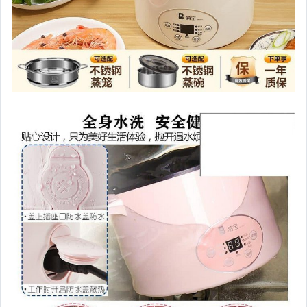
女裝與服飾配件
偶像、球員卡與郵幣
手錶與飾品配件
女包精品與女鞋
家電與影音視聽