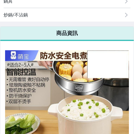
鍋具
手機、配件與通訊
炒鍋/不沾鍋
美容保養與彩妝
電腦、平板與周邊
商品資訊
相機、攝影與周邊
運動、戶外與休閒
電玩遊戲與主機
嬰幼兒與孕婦
汽機車精品百貨
居家、家具與園藝
玩具、模型與公仔
男性精品與服飾