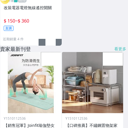
雁渟屋
改裝電器電燈無線遙控開關
$ 150
~
$ 360
直購
近期銷量 4 件
賣家最新刊登
看更多
Y1510112536
Y1510112536
【銷售冠軍】Joinfit瑜伽墊女
【口碑推薦】不鏽鋼置物架家