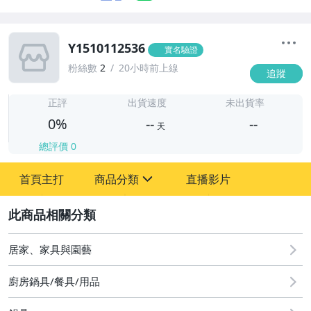
Y1510112536
實名驗證
粉絲數
2
20小時前上線
追蹤
-
-
正評
出貨速度
未出貨率
0%
--
--
天
總評價
0
-
首頁主打
商品分類
直播影片
-
sign
2
居家、家具與園藝
圖書/影音/文具
廚房鍋具/餐具/用品
古董、藝術與礦石