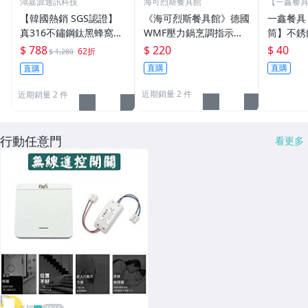
鴻嘉源通訊科技
海可烈斯餐具館
【一鑫餐
經銷
【韓國熱銷 SGS認證】
《海可烈斯餐具館》德國
一鑫餐具
真316不鏽鋼鈦黑蜂窩紋
WMF壓力鍋烹調指示器
筒】不銹
炒鍋 蜂巢設計 不沾鍋 快
密封環(適用Perfect全聯
筒燉桶雞
$ 788
$ 220
$ 40
62折
$ 1,280
速導熱 平底鍋 炒菜鍋 鍋
快易鍋 / Perfect Plus系
直購
直購
直購
子 炒鍋
列)
近期銷量 2 件
近期銷量 2 件
行動任意門
看更多