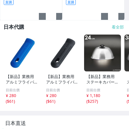
直購
直購
日本代購
看全部
【新品】業務用
【新品】業務用
【新品】業務用
アルミフライパン
アルミフライパン
ステーキカバー 2
対応 シリコンハ
対応シリコンハン
4cm 鉄板焼 グリ
目前出價
目前出價
目前出價
ンドル小 青 シリ
ドル小 黒 シリコ
ドル 鉄板料理 鉄
¥ 280
¥ 280
¥ 1,180
¥
コングリップ 鍋
ングリップ 鍋つ
板蓋 鉄板カバー
(
$61
)
(
$61
)
(
$257
)
(
つかみ
かみ
日本直送