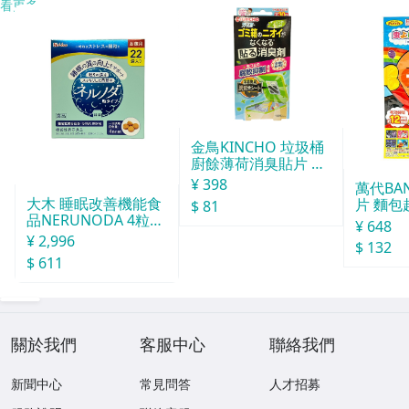
看更多
金鳥KINCHO 垃圾桶
廚餘薄荷消臭貼片 約
30天分
¥ 398
萬代BA
大木 睡眠改善機能食
片 麵包
$ 81
品NERUNODA 4粒22
¥ 648
袋
¥ 2,996
$ 132
$ 611
關於我們
客服中心
聯絡我們
新聞中心
常見問答
人才招募