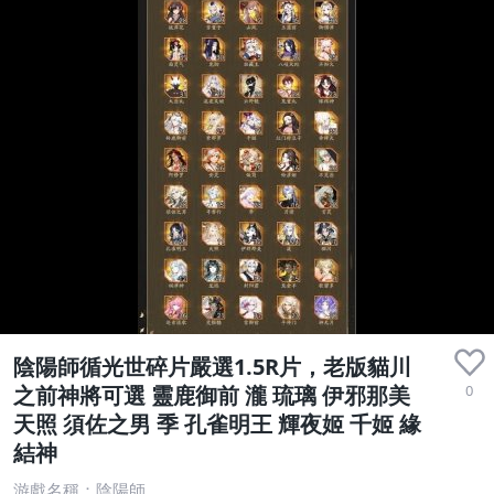
陰陽師循光世碎片嚴選1.5R片，老版貓川
0
之前神將可選 靈鹿御前 瀧 琉璃 伊邪那美
天照 須佐之男 季 孔雀明王 輝夜姬 千姬 緣
結神
游戲名稱：陰陽師