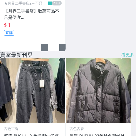
★月界二手書店2～不只是
便宜...★
【月界二手書店】數萬商品不
只是便宜…
$ 1
直購
賣家最新刊登
看更多
古色古香
古色古香
嚴選 PUSHU 灰色微喇牛仔褲
嚴選 PUSHU 23年秋冬羽絨外