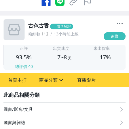
古色古香
實名驗證
粉絲數
112
13小時前上線
追蹤
7
正評
出貨速度
未出貨率
93.5%
7~8
17%
天
總評價
40
首頁主打
商品分類
直播影片
sign
2
嬰幼兒與孕婦
圖書/影音/文具
圖書/影音/文具
古董、藝術與礦石
圖書與雜誌