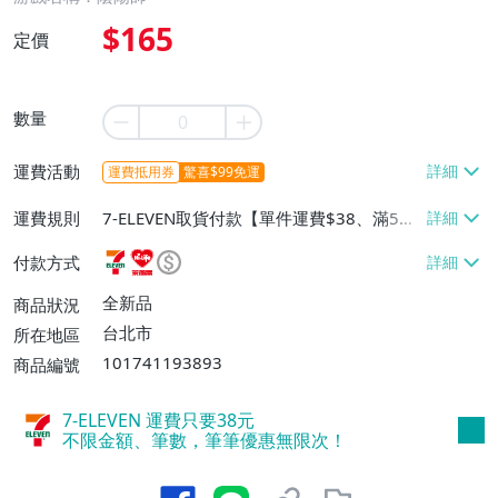
$165
定價
數量
運費活動
運費抵用券
驚喜$99免運
運費規則
7-ELEVEN取貨付款【單件運費$38、滿5件
或消費滿$1299免運費】、7-ELEVEN取貨
付款方式
不付款【免運費】、萊爾富取貨付款【單件
運費$60、滿5件或消費滿$1299免運
全新品
商品狀況
費】、宅配/貨運【單件運費$120、滿5件
台北市
所在地區
或消費滿$1599免運費】
101741193893
商品編號
7-ELEVEN 運費只要
38
元
不限金額、筆數，筆筆優惠無限次！