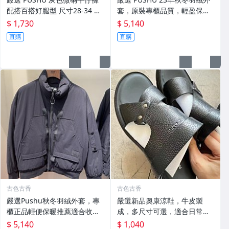
配搭百搭好腿型 尺寸28-34 灰
套，原裝專櫃品質，輕盈保暖
色牛仔褲 潮流穿搭 修身設計
適合過渡季穿搭 換季穿新衣 冬
$ 1,730
$ 5,140
秋 羽絨外套
直購
直購
古色古香
古色古香
嚴選Pushu秋冬羽絨外套，專
嚴選新品奧康涼鞋，牛皮製
櫃正品輕便保暖推薦適合收藏
成，多尺寸可選，適合日常搭
秋冬羽絨 外套 保暖
配收藏 涼鞋 牛皮 奧康
$ 5,140
$ 1,040