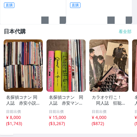
直購
直購
日本代購
看全部
名探偵コナン 同
名探偵コナン 同
カラオケ行こ！
人誌 赤安小説1
人誌 赤安マンガ
同人誌 狂聡マ
00冊セット ラ
再録本他14冊セ
ンガ 3冊セット
目前出價
目前出價
目前出價
イバボ、赤井×安
ット ライバ
2冊未開封
¥ 8,000
¥ 15,000
¥ 4,000
¥
室、沖安、赤井×
ボ・沖安・赤井×
(
$1,743
)
(
$3,267
)
(
$872
)
(
降谷 ／文庫size
安室 ・赤井×降
谷 cheers!