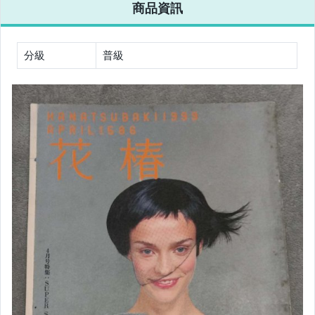
商品資訊
偶像、球員卡與郵幣
手錶與飾品配件
分級
普級
女包精品與女鞋