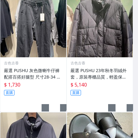
古色古香
古色古香
嚴選 PUSHU 灰色微喇牛仔褲
嚴選 PUSHU 23年秋冬羽絨外
配搭百搭好腿型 尺寸28-34 灰
套，原裝專櫃品質，輕盈保暖
色牛仔褲 潮流穿搭 修身設計
適合過渡季穿搭 換季穿新衣 冬
$ 1,730
$ 5,140
秋 羽絨外套
直購
直購