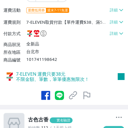
運費活動
運費抵用券
週末7-11免運
運費規則
7-ELEVEN取貨付款【單件運費$38、滿5件
或消費滿$1299免運費】、7-ELEVEN取貨
付款方式
不付款【免運費】、萊爾富取貨付款【單件
運費$60、滿5件或消費滿$1299免運
全新品
商品狀況
費】、宅配/貨運【單件運費$120、滿5件
台北市
所在地區
或消費滿$1599免運費】
101741198642
商品編號
7-ELEVEN 運費只要
38
元
不限金額、筆數，筆筆優惠無限次！
古色古香
實名驗證
粉絲數
112
1天前上線