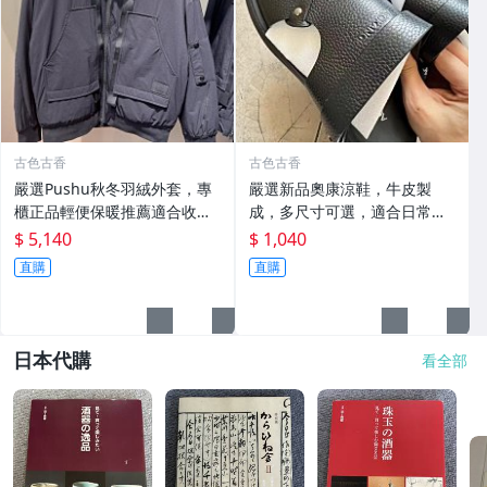
古色古香
古色古香
嚴選Pushu秋冬羽絨外套，專
嚴選新品奧康涼鞋，牛皮製
櫃正品輕便保暖推薦適合收藏
成，多尺寸可選，適合日常搭
秋冬羽絨 外套 保暖
配收藏 涼鞋 牛皮 奧康
$ 5,140
$ 1,040
直購
直購
日本代購
看全部