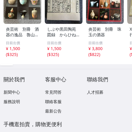
炎芸術 別冊 酒
しぶや黒田陶苑
炎芸術 別冊 珠
器の逸品 魯山
図録 からひね
玉の酒器
人 陶陽 唐九郎
会 半泥子 陶陽
目前出價
目前出價
目前出價
¥ 1,500
¥ 1,500
¥ 3,800
¥
(
$325
)
(
$325
)
(
$822
)
(
關於我們
客服中心
聯絡我們
新聞中心
常見問答
人才招募
服務說明
聯絡客服
最新公告
手機逛拍賣，購物更便利