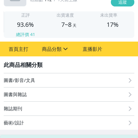
追蹤
7
正評
出貨速度
未出貨率
93.6%
7~8
17%
天
總評價
41
首頁主打
商品分類
直播影片
sign
2
嬰幼兒與孕婦
圖書/影音/文具
圖書/影音/文具
古董、藝術與礦石
圖書與雜誌
玩具、模型與公仔
雜誌期刊
男性精品與服飾
藝術/設計
女裝與服飾配件