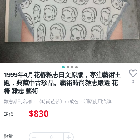
1999年4月花椿雜志日文原版，專注藝術主
0
題，典藏中古珍品。藝術時尚雜志嚴選 花
椿 雜志 藝術
雜志期刊名稱：《時尚芭莎》/n成色：明顯使用痕跡
$830
定價
數量