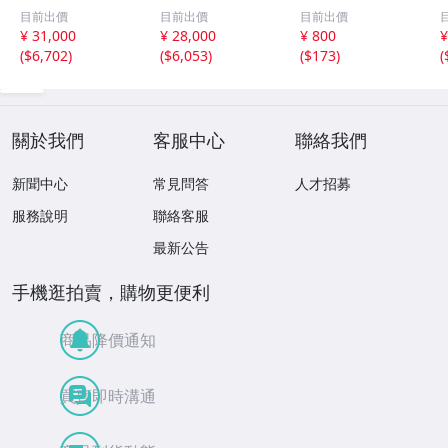
社
谷口 鉄雄
種 書道 古書
目前出價
目前出價
目前出價
¥ 31,000
¥ 28,000
¥ 800
¥
(
$6,702
)
(
$6,053
)
(
$173
)
(
關於我們
客服中心
聯絡我們
新聞中心
常見問答
人才招募
服務說明
聯絡客服
最新公告
手機逛拍賣，購物更便利
商品降價通知
買賣即時溝通