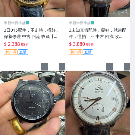
半新半舊小舖
半新半舊小舖
3日015配件，不走時，擺好，
3未知真假配件，擺好，就當配
保養修理 中古 回流 收藏【二
件，懂拍，不 中古 回流 收藏
手】【半新半舊小舖】-
【二手】【半新半舊小舖】-
$ 2,388
$ 3,880
98折
99折
折扣碼
直購
折扣碼
直購