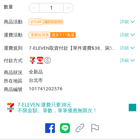
數量
商品活動
折扣碼
滿800折60
運費活動
運費抵用券
週末7-11免運
運費規則
7-ELEVEN取貨付款【單件運費$38、滿5件
或消費滿$500免運費】、萊爾富取貨付款
付款方式
【單件運費$60、滿5件或消費滿$500免運
費】
全新品
商品狀況
台北市
所在地區
101741202576
商品編號
7-ELEVEN 運費只要
38
元
不限金額、筆數，筆筆優惠無限次！