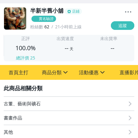
半新半舊小舖
店鋪
實名驗證
追蹤
粉絲數
62
21小時前上線
-
-
正評
出貨速度
未出貨率
100.0%
--
--
天
總評價
25
-
首頁主打
商品分類
活動優惠
直播影
-
sign
sign
其它
[全店] 追蹤本賣場立減60元【粉絲專享】
2
古董、藝術與礦石
書畫作品
其他