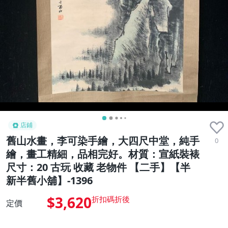
店鋪
舊山水畫，李可染手繪，大四尺中堂，純手
0
繪，畫工精細，品相完好。材質：宣紙裝裱
尺寸：20 古玩 收藏 老物件 【二手】【半
新半舊小舖】-1396
$3,620
定價