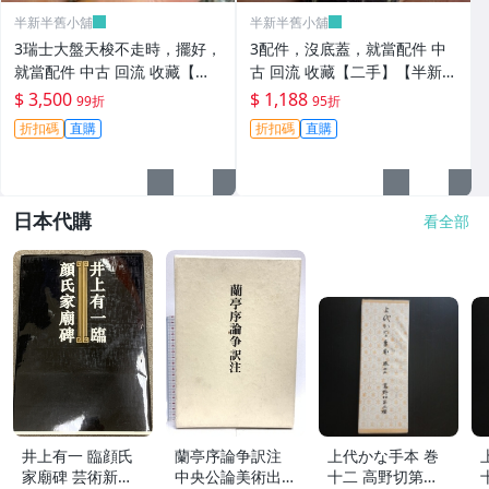
半新半舊小舖
半新半舊小舖
3瑞士大盤天梭不走時，擺好，
3配件，沒底蓋，就當配件 中
就當配件 中古 回流 收藏【二
古 回流 收藏【二手】【半新半
手】【半新半舊小舖】-
舊小舖】-
$ 3,500
$ 1,188
99折
95折
折扣碼
直購
折扣碼
直購
日本代購
看全部
井上有一 臨顔氏
蘭亭序論争訳注
上代かな手本 巻
家廟碑 芸術新聞
中央公論美術出版
十二 高野切第三