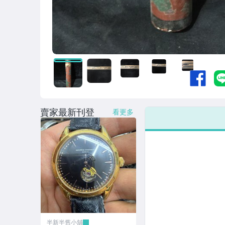
賣家最新刊登
看更多
半新半舊小舖