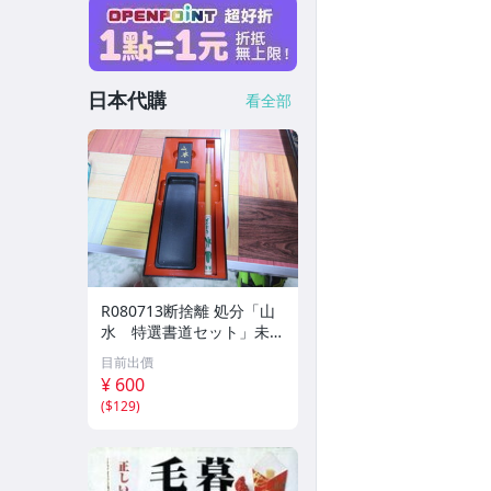
日本代購
看全部
R080713断捨離 処分「山
水 特選書道セット」未使
用品
目前出價
¥ 600
(
$129
)