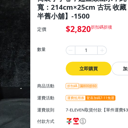
寬：214cm×25cm 古玩 
半舊小舖】-1500
$2,820
定價
數量
立即購買
加
商品活動
折扣碼
滿800折60
運費活動
運費抵用券
驚喜加碼7-11免運
運費規則
7-ELEVEN取貨付款【單件運費
爾富取貨付款【單件運費$60、滿
付款方式