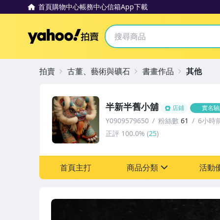
首頁
購物中心
帳務中心
信箱
App下載
Yahoo拍賣
拍賣
古董、藝術與礦石
書畫作品
其他
半新半舊小舖
店鋪
實名驗
Y0909579650
粉絲數
61
6小時
正評
100.0%
(
25
)
首頁主打
商品分類
活動
sign
其它
[全店] 追蹤本賣場立減6