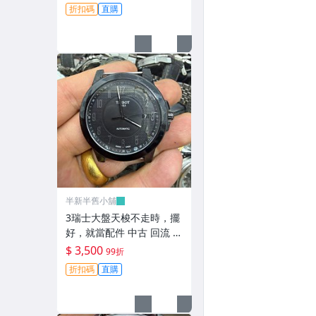
舊小舖】-
折扣碼
直購
半新半舊小舖
3瑞士大盤天梭不走時，擺
好，就當配件 中古 回流 收
藏【二手】【半新半舊小
$ 3,500
99折
舖】-
折扣碼
直購