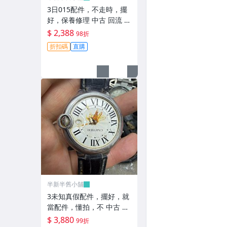
3日015配件，不走時，擺
好，保養修理 中古 回流 收
藏【二手】【半新半舊小
$ 2,388
98折
舖】-
折扣碼
直購
半新半舊小舖
3未知真假配件，擺好，就
當配件，懂拍，不 中古 回
流 收藏【二手】【半新半
$ 3,880
99折