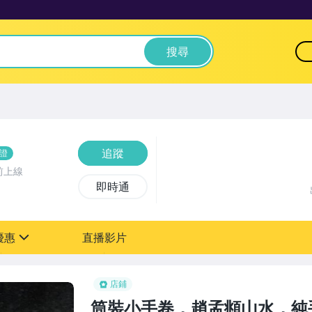
搜尋
追蹤
證
前上線
即時通
優惠
直播影片
sign
0元【粉絲專享】
店鋪
筒裝小手卷，趙孟頫山水，純