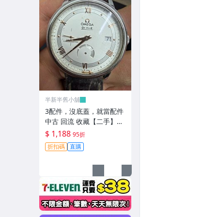
半新半舊小舖
3配件，沒底蓋，就當配件
中古 回流 收藏【二手】
【半新半舊小舖】-
$ 1,188
95折
折扣碼
直購