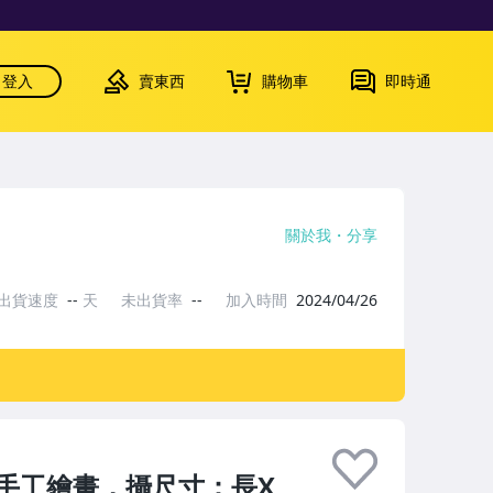
登入
賣東西
購物車
即時通
關於我
分享
出貨速度
--
天
未出貨率
--
加入時間
2024/04/26
手工繪畫，攝尺寸：長X