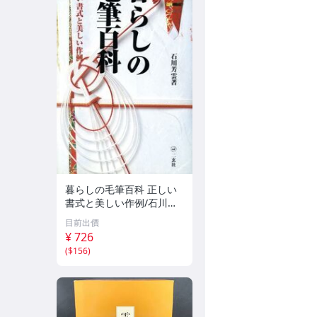
暮らしの毛筆百科 正しい
書式と美しい作例/石川芳
雲(著者)
目前出價
¥ 726
(
$156
)