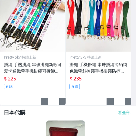
Pretty Sky 持續上新
Pretty Sky 持續上新
掛繩 手機掛繩 串珠掛繩新款可
掛繩 手機掛繩 串珠掛繩簡約純
愛卡通織帶手機掛繩可拆卸分
色織帶斜挎繩手機掛繩防摔相
旋轉掛繩工作牌吊繩掛脖繩
機時尚包包掛脖繩【買一送
$ 225
$ 235
【買一送一】
一】
直購
直購
日本代購
看全部