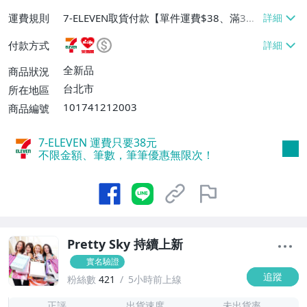
運費規則
7-ELEVEN取貨付款【單件運費$38、滿3件
或消費滿$1000免運費】、萊爾富取貨付款
付款方式
【單件運費$60、滿3件或消費滿$1000免
運費】、宅配/貨運【單件運費$80、滿3件
全新品
商品狀況
或消費滿$1000免運費】
台北市
所在地區
101741212003
商品編號
7-ELEVEN 運費只要
38
元
不限金額、筆數，筆筆優惠無限次！
Pretty Sky 持續上新
實名驗證
追蹤
粉絲數
421
5小時前上線
8
正評
出貨速度
未出貨率