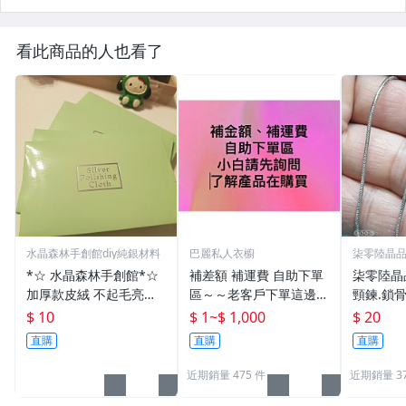
看此商品的人也看了
水晶森林手創館diy純銀材料
巴麗私人衣櫥
柒零陸晶
*☆ 水晶森林手創館*☆
補差額 補運費 自助下單
柒零陸晶品
加厚款皮絨 不起毛亮銀
區～～老客戶下單這邊也
頸鍊.鎖
布批發價.銀飾上光布.保
可以
牌.掛件.
$ 10
$ 1
~
$ 1,000
$ 20
養拋光布~拭銀布.純銀保
Y系列飾
直購
直購
直購
養 擦銀布 銀器上光清潔
條價錢)
近期銷量 475 件
近期銷量 3