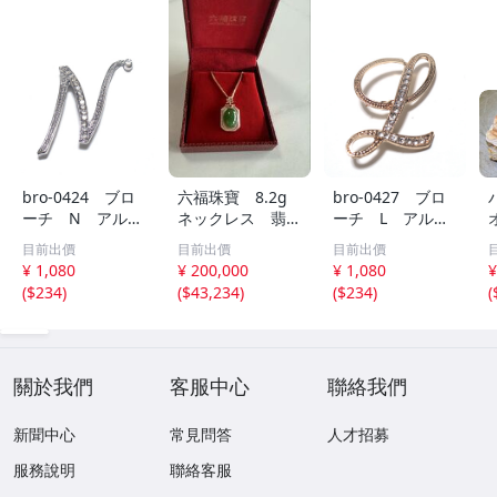
bro-0424 ブロ
六福珠寶 8.2g
bro-0427 ブロ
ーチ N アルフ
ネックレス 翡
ーチ L アルフ
ァベット 筆記体
翠 チェンAU75
ァベット 筆記体
目前出價
目前出價
目前出價
（ラインストー
0 4.2g ペンダン
（ラインストー
¥ 1,080
¥ 200,000
¥ 1,080
¥
ン） 英字 英文
ト sv925刻印 新
ン） 英字 英文
(
$234
)
(
$43,234
)
(
$234
)
(
字 英語 ローマ
品 LUK FOOK
字 英語 ローマ
字 イニシャル
玉石 グリーン
字 イニシャル
シルバー
翠 パワーストー
ゴールド
ン
關於我們
客服中心
聯絡我們
新聞中心
常見問答
人才招募
服務說明
聯絡客服