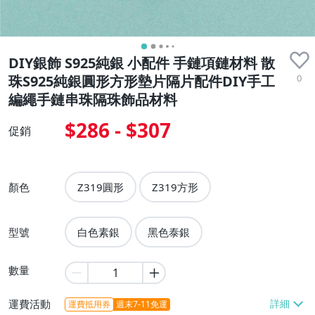
DIY銀飾 S925純銀 小配件 手鏈項鏈材料 散
0
珠S925純銀圓形方形墊片隔片配件DIY手工
編繩手鏈串珠隔珠飾品材料
$286 - $307
促銷
顏色
Z319圓形
Z319方形
型號
白色素銀
黑色泰銀
數量
運費活動
運費抵用券
週末7-11免運