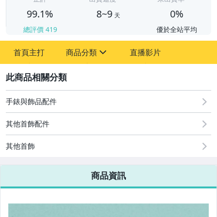
99.1%
8~9
0%
天
總評價
419
優於全站平均
首頁主打
商品分類
直播影片
sign
2
手機、配件與通訊
汽機車精品百貨
手錶與飾品配件
古董、藝術與礦石
其他首飾配件
居家、家具與園藝
其他首飾
女裝與服飾配件
商品資訊
手錶與飾品配件