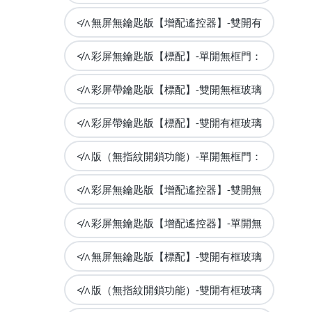
≮∧無屏無鑰匙版【增配遙控器】-雙開有
≮∧彩屏無鑰匙版【標配】-單開無框門：
≮∧彩屏帶鑰匙版【標配】-雙開無框玻璃
≮∧彩屏帶鑰匙版【標配】-雙開有框玻璃
≮∧版（無指紋開鎖功能）-單開無框門：
≮∧彩屏無鑰匙版【增配遙控器】-雙開無
≮∧彩屏無鑰匙版【增配遙控器】-單開無
≮∧無屏無鑰匙版【標配】-雙開有框玻璃
≮∧版（無指紋開鎖功能）-雙開有框玻璃