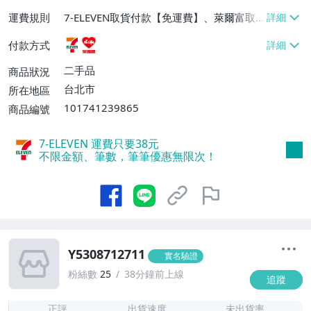
運費規則
7-ELEVEN取貨付款【免運費】、萊爾富取
貨付款【免運費】
付款方式
二手品
商品狀況
台北市
所在地區
101741239865
商品編號
7-ELEVEN 運費只要
38
元
不限金額、筆數，筆筆優惠無限次！
Y5308712711
實名驗證
粉絲數
25
38分鐘前上線
追蹤
1
正評
出貨速度
未出貨率