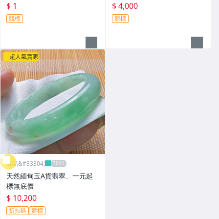
$ 1
$ 4,000
競標
競標
超人氣賣家
昕品&#33304;
天然緬甸玉A貨翡翠、一元起
標無底價
$ 10,200
折扣碼
競標