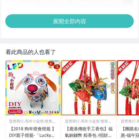
展開全部內容
看此商品的人也看了
晨豐商行-馬年小提燈.懷舊童
晨豐商行-馬年小提燈.懷舊童
晨豐商行-
玩
玩
玩
【2018 狗年燈會燈籠 】
【鹿港傳統手工香包】福
【團購名
DIY親子燈籠-「Lucky
氣銅錢幣 粽香包 /招財包
惠-端午冠