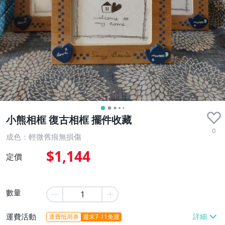
小熊相框 復古相框 擺件收藏
0
成色：輕微舊痕無損傷
$1,144
定價
數量
運費活動
運費抵用券
週末7-11免運