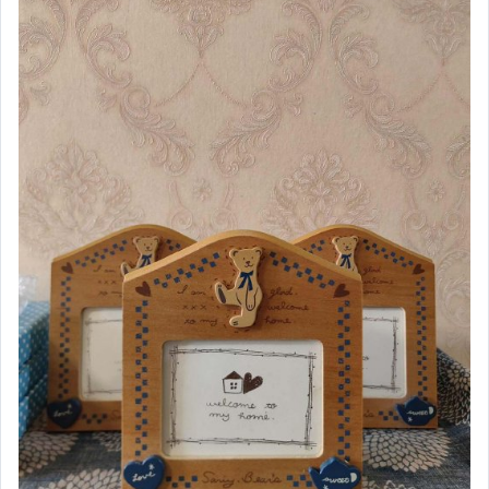
男性精品與服飾
手錶與飾品配件
女包精品與女鞋
相機、攝影與周邊
運動、戶外與休閒