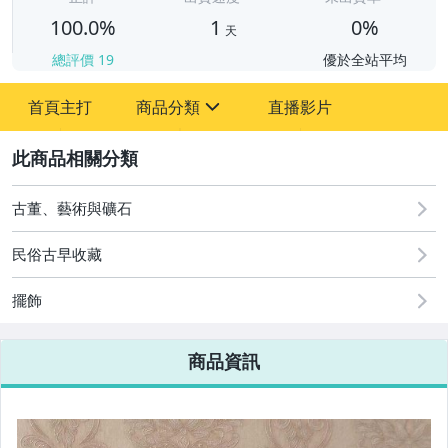
100.0%
1
0%
天
總評價
19
優於全站平均
首頁主打
商品分類
直播影片
sign
2
圖書/影音/文具
古董、藝術與礦石
古董、藝術與礦石
民俗古早收藏
手機、配件與通訊
擺飾
居家、家具與園藝
商品資訊
玩具、模型與公仔
偶像、球員卡與郵幣
女裝與服飾配件