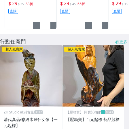
狗」 LED 狗年小提燈/紙
粽 (歡迎學校.公司團購.
端午名粽
$ 29
$ 29
$ 29
83折
65折
$ 35
$ 45
$ 35
燈籠.彩繪燈籠.燈籠
另有優惠)
團購第一
直購
直購
直購
色
行動任意門
看更多
超人氣賣家
超人氣賣家
ZH Studio 歐洲古董
【壓箱寶】 阿寶託拍網
清代真品/彩繪木雕仕女像【一
【壓箱寶】百元起標 藝品競標
元起標】