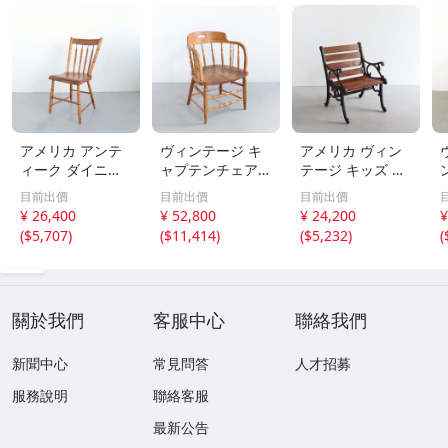
アメリカ アンテ
ヴィンテージ キ
アメリカ ヴィン
ィーク ダイニン
ャプテンチェア/
テージ キッズ ベ
グチェア【＃492
アンティーク ア
ンチ / 木製 椅子
目前出價
目前出價
目前出價
3】ヴィンテージ
メリカ 木製 椅子
店舗什器 チェア
¥ 26,400
¥ 52,800
¥ 24,200
¥
USA カフェ椅子
チェア 家具 USA
USA ガーデニン
(
$5,707
)
(
$11,414
)
(
$5,232
)
(
チェア 店舗什器
インテリア＃705
グ ディスプレイ
ディスプレイ 木
-70-81-30
インテリア #602-
製 インテリア
35-039-654
-
關於我們
客服中心
聯絡我們
新聞中心
常見問答
人才招募
服務說明
聯絡客服
最新公告