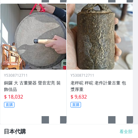
Y5308712711
Y5308712711
銅鑼 大 古董樂器 聲音宏亮 裝
老秤砣 秤砣 老件計量古董 包
飾佳品
漿厚重
$ 18,032
$ 9,632
直購
直購
日本代購
看全部