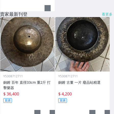
賣家最新刊登
看更多
Y5308712711
Y5308712711
銅鑔 百年 直徑33cm 重2斤 打
銅鑔 古董 一片 廢品站精選
擊樂器
$ 36,400
$ 4,200
直購
直購