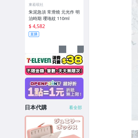
東葙硯社
朱泥急須 常滑燒 元光作 明
治時期 瓔珞紋 110ml
$ 4,582
直購
日本代購
看全部