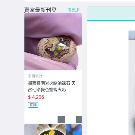
賣家最新刊登
看更多
東葙硯社
墨西哥圍岩火歐泊裸石 天
然七彩變色豐富火彩
$ 4,296
直購