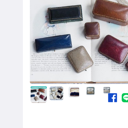
圖書/影音/文具
古董、藝術與礦石
居家、家具與園藝
玩具、模型與公仔
偶像、球員卡與郵幣
男性精品與服飾
女裝與服飾配件
手錶與飾品配件
女包精品與女鞋
相機、攝影與周邊
運動、戶外與休閒