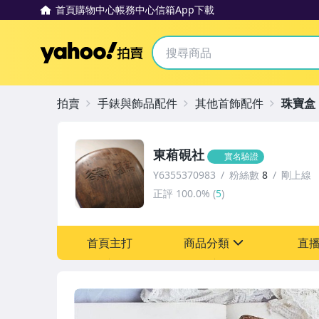
首頁
購物中心
帳務中心
信箱
App下載
Yahoo拍賣
拍賣
手錶與飾品配件
其他首飾配件
珠寶盒
東葙硯社
實名驗證
Y6355370983
粉絲數
8
剛上線
正評
100.0%
(
5
)
首頁主打
商品分類
直
sign