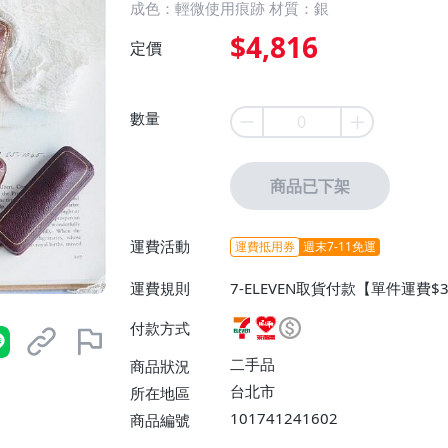
成色：輕微使用痕跡 材質：銀
$4,816
定價
數量
商品已下架
運費活動
運費抵用券
週末7-11免運
運費規則
7-ELEVEN取貨付款【單件運費
0】、宅配/貨運【免運費】
付款方式
二手品
商品狀況
台北市
所在地區
101741241602
商品編號