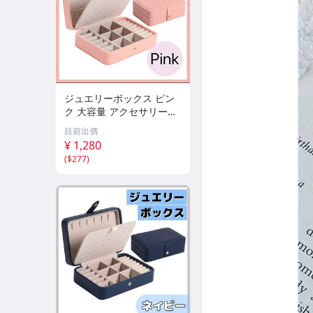
ジュエリーボックス ピン
ク 大容量 アクセサリー
ネックレス ピアス 収
目前出價
納
¥ 1,280
(
$277
)