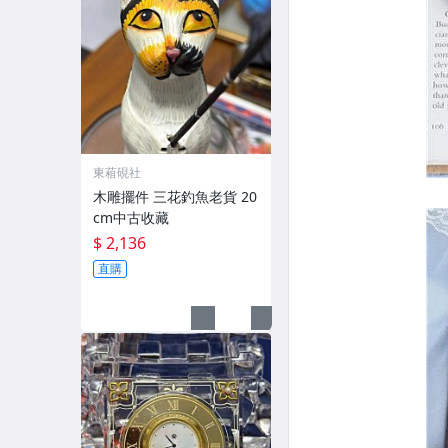
東葙硯社
木雕擺件 三花釣魚老貨 20
cm中古收藏
$ 2,136
直購