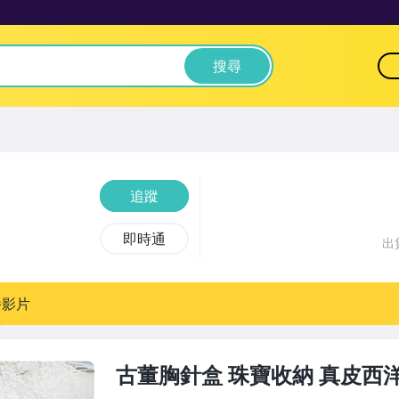
搜尋
追蹤
即時通
出
播影片
古董胸針盒 珠寶收納 真皮西