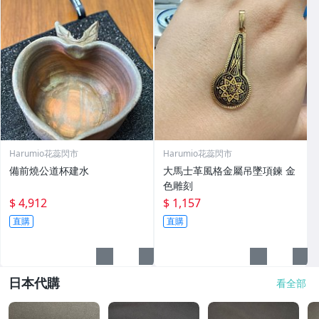
Harumio花蕊閃市
Harumio花蕊閃市
備前燒公道杯建水
大馬士革風格金屬吊墜項鍊 金
色雕刻
$ 4,912
$ 1,157
直購
直購
日本代購
看全部