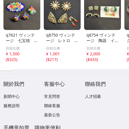
q7621 ヴィンテ
q8750 ヴィンテ
q8754 ヴィンテ
ージ 七宝焼 イ
ージ レトロ イ
ージ 陶器 イヤ
ヤリング ブロー
ヤリング アクセ
リング アクセサ
目前出價
目前出價
目前出價
チ アクセサリ
サリー レディー
リー レディー
¥ 1,500
¥ 1,001
¥ 2,000
¥
ー まとめ売り
ス 華やか まと
ス まとめ売り
(
$325
)
(
$217
)
(
$433
)
(
め売り
關於我們
客服中心
聯絡我們
新聞中心
常見問答
人才招募
服務說明
聯絡客服
最新公告
手機逛拍賣，購物更便利