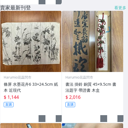
賣家最新刊登
看更多
Harumio花蕊閃市
Harumio花蕊閃市
條屏 水墨花卉6 33×24.5cm 紙
書法 掛鈴 銅質 45×9.5cm 書
本 近現代
法題字 帶證書 木盒
$ 1,144
$ 2,016
直購
直購