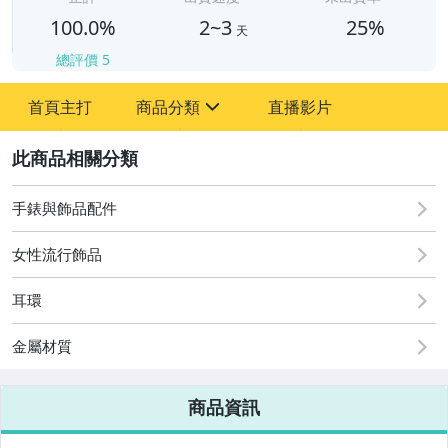
100.0%
2~3
25%
天
總評價
5
首頁主打
商品分類
直播影片
sign
2
圖書/影音/文具
古董、藝術與礦石
手錶與飾品配件
居家、家具與園藝
女性流行飾品
玩具、模型與公仔
耳環
男性精品與服飾
金屬材質
偶像、球員卡與郵幣
商品資訊
女裝與服飾配件
手錶與飾品配件