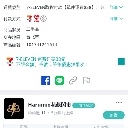
運費規則
7-ELEVEN取貨付款【單件運費$38】、萊爾
富取貨付款【單件運費$60】、宅配/貨運
付款方式
【免運費】
二手品
商品狀況
台北市
所在地區
101741241614
商品編號
7-ELEVEN 運費只要
38
元
不限金額、筆數，筆筆優惠無限次！
Harumio花蕊閃市
實名驗證
粉絲數
11
5分鐘前上線
追蹤
2
正評
出貨速度
未出貨率