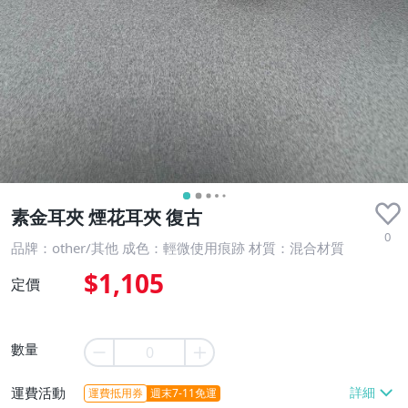
素金耳夾 煙花耳夾 復古
0
品牌：other/其他 成色：輕微使用痕跡 材質：混合材質
$1,105
定價
數量
運費活動
運費抵用券
週末7-11免運