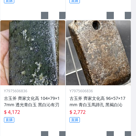
直購
直購
Y7975606836
Y7975606836
古玉斧 齊家文化高 104×79×1
古玉斧 齊家文化高 96×57×17
7mm 透光青白玉 黑白沁有刃
mm 青白玉馬蹄孔 黑褐白沁
$ 4,172
$ 2,772
直購
直購