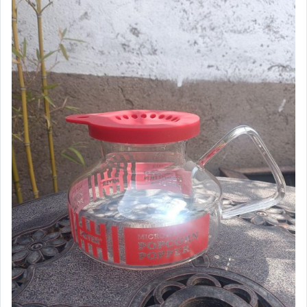
手錶與飾品配件
女包精品與女鞋
相機、攝影與周邊
運動、戶外與休閒