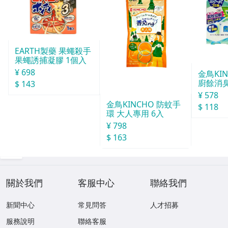
EARTH製藥 果蠅殺手
果蠅誘捕凝膠 1個入
¥ 698
金鳥KI
廚餘消臭
$ 143
分
¥ 578
金鳥KINCHO 防蚊手
$ 118
環 大人專用 6入
¥ 798
$ 163
關於我們
客服中心
聯絡我們
新聞中心
常見問答
人才招募
服務說明
聯絡客服