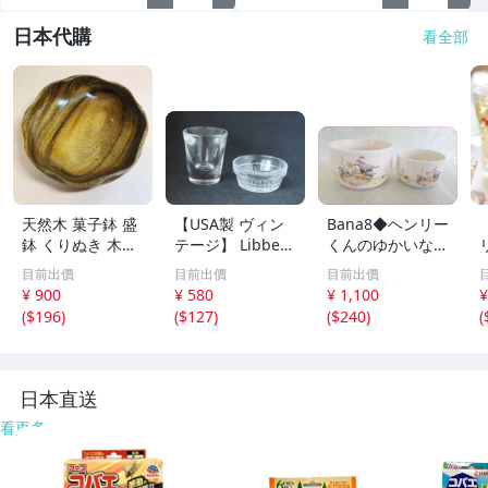
日本代購
看全部
天然木 菓子鉢 盛
【USA製 ヴィン
Bana8◆ヘンリー
鉢 くりぬき 木製
テージ】 Libbey
くんのゆかいな冒
菓子器 サラダボ
リビー 2点セット
険 ストッカー 2
目前出價
目前出價
目前出價
ウル 和食器
DURATUFF刻印有
個セット 蓋無し
¥ 900
¥ 580
¥ 1,100
¥
ショットグラス
保存容器 陶器 食
(
$196
)
(
$127
)
(
$240
)
(
ラメキン アメリ
器 カントリー調
カ製 [美品] 【同
梱歓迎】
日本直送
看更多