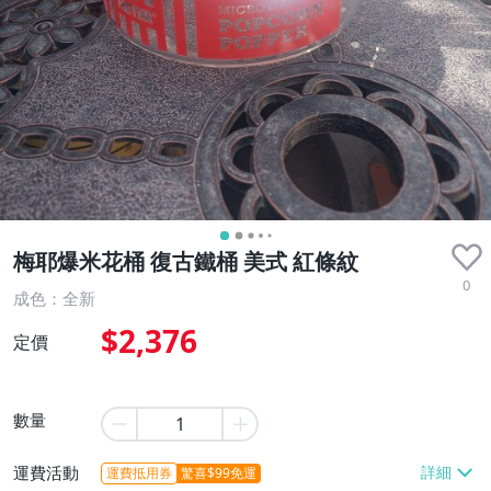
梅耶爆米花桶 復古鐵桶 美式 紅條紋
0
成色：全新
$2,376
定價
數量
運費活動
運費抵用券
驚喜$99免運