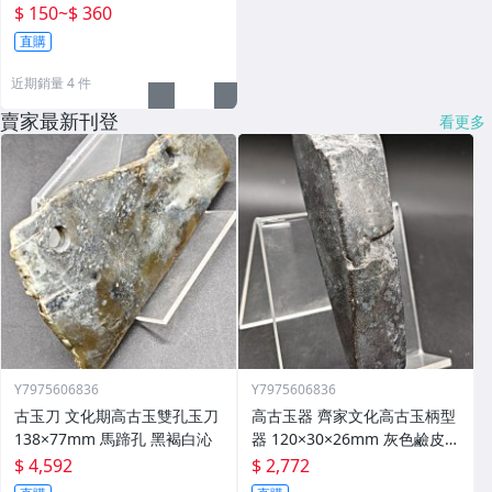
$ 150
~
$ 360
直購
近期銷量 4 件
賣家最新刊登
看更多
Y7975606836
Y7975606836
古玉刀 文化期高古玉雙孔玉刀
高古玉器 齊家文化高古玉柄型
138×77mm 馬蹄孔 黑褐白沁
器 120×30×26mm 灰色鹼皮沁
有刃
$ 4,592
$ 2,772