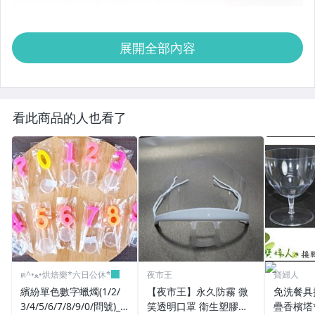
展開全部內容
看此商品的人也看了
ฅ^•ﻌ•烘焙樂*六日公休*
夜市王
寶婦人
繽紛單色數字蠟燭(1/2/
【夜市王】永久防霧 微
免洗餐具
3/4/5/6/7/8/9/0/問號)_0
笑透明口罩 衛生塑膠口
疊香檳塔*