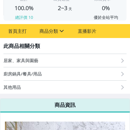
100.0%
2~3
0%
天
總評價
10
優於全站平均
首頁主打
商品分類
直播影片
sign
2
圖書/影音/文具
居家、家具與園藝
古董、藝術與礦石
廚房鍋具/餐具/用品
居家、家具與園藝
其他用品
玩具、模型與公仔
商品資訊
偶像、球員卡與郵幣
女裝與服飾配件
男性精品與服飾