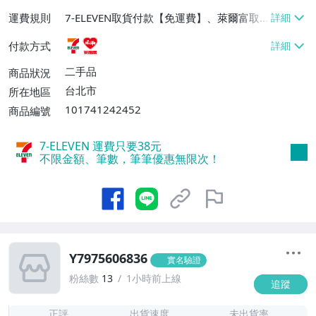
運費規則
7-ELEVEN取貨付款【免運費】、萊爾富取
貨付款【免運費】
付款方式
二手品
商品狀況
台北市
所在地區
101741242452
商品編號
7-ELEVEN 運費只要
38
元
不限金額、筆數，筆筆優惠無限次！
Y7975606836
實名驗證
粉絲數
13
1小時前上線
追蹤
2
正評
出貨速度
未出貨率