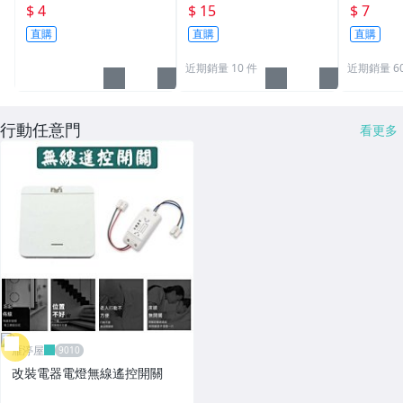
31-041◎單支.顏色.糖果
罩 透明口罩1個15元
用超取**
$ 4
$ 15
$ 7
色.數字.蠟燭.問號
內，運費
直購
直購
直購
請自行更
近期銷量 10 件
近期銷量 6
行動任意門
看更多
雁渟屋
改裝電器電燈無線遙控開關