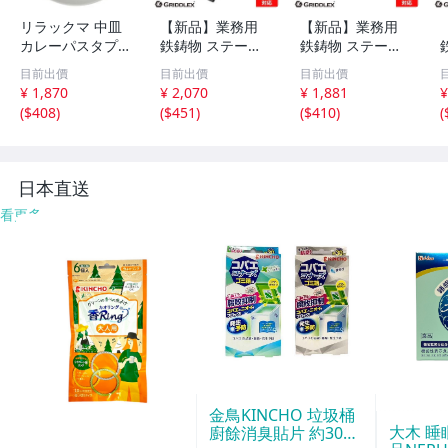
リラックマ 中皿
【新品】業務用
【新品】業務用
カレーパスタプレ
鉄鋳物 ステーキ
鉄鋳物 ステーキ
ート ベーシック
皿 丸型 22cm ハ
皿 丸型 22cm 専
目前出價
目前出價
目前出價
リラックマ サン
ンドル、専用木台
用木台付き スキ
¥ 1,870
¥ 2,070
¥ 1,881
¥
エックス 金正陶
付き スキレット
レットパン 鉄板
(
$408
)
(
$451
)
(
$410
)
(
器 日本製 キャラ
パン 鉄板皿 鉄板
皿 鉄板料理 お好
クター グッズ
料理 お好み焼き
み焼き鉄板 IH対
鉄板 IH対応
応 オーブン対応
日本直送
看更多
金鳥KINCHO 垃圾桶
大木 
廚餘消臭貼片 約30天