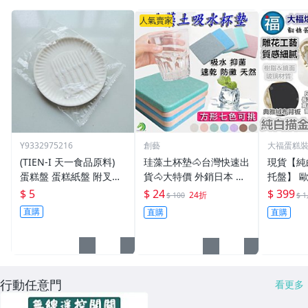
人氣賣家
Y9332975216
創藝
大福蛋糕
(TIEN-I 天一食品原料)
珪藻土杯墊🐴台灣快速出
現貨【純
蛋糕盤 蛋糕紙盤 附叉子
貨🐴大特價 外銷日本 珪
托盤】 
6入/包
藻土皂墊 珪藻土吸水杯
點心架三
$ 5
$ 24
$ 399
24折
$ 100
$ 1
墊 珪藻土肥皂盤 【C022
婚禮佈置
直購
直購
直購
02】
禮小物非
粉
行動任意門
看更多