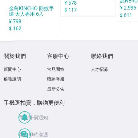
品NERU
分
¥ 578
袋
¥ 2,996
金鳥KINCHO 防蚊手
$ 117
環 大人專用 6入
$ 611
¥ 798
$ 162
關於我們
客服中心
聯絡我們
新聞中心
常見問答
人才招募
服務說明
聯絡客服
最新公告
手機逛拍賣，購物更便利
商品降價通知
買賣即時溝通