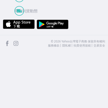
商品到貨動態
APP Store
Google Play
facebook
Instagram
©
2026
Yahoo台灣電子商務 保留所有權利
服務條款
隱私權
拍賣使用規範
交易安全