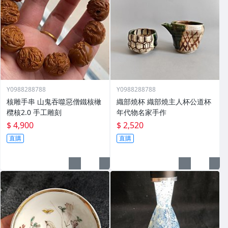
Y0988288788
Y0988288788
核雕手串 山鬼吞噬惡僧鐵核橄
織部燒杯 織部燒主人杯公道杯
欖核2.0 手工雕刻
年代物名家手作
$ 4,900
$ 2,520
直購
直購