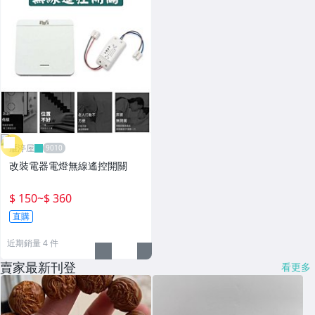
雁渟屋
改裝電器電燈無線遙控開關
$ 150
~
$ 360
直購
近期銷量 4 件
賣家最新刊登
看更多