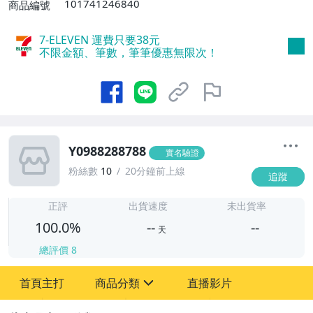
101741246840
商品編號
7-ELEVEN 運費只要
38
元
不限金額、筆數，筆筆優惠無限次！
Y0988288788
實名驗證
粉絲數
10
20分鐘前上線
追蹤
-
-
正評
出貨速度
未出貨率
100.0%
--
--
天
總評價
8
-
首頁主打
商品分類
直播影片
-
sign