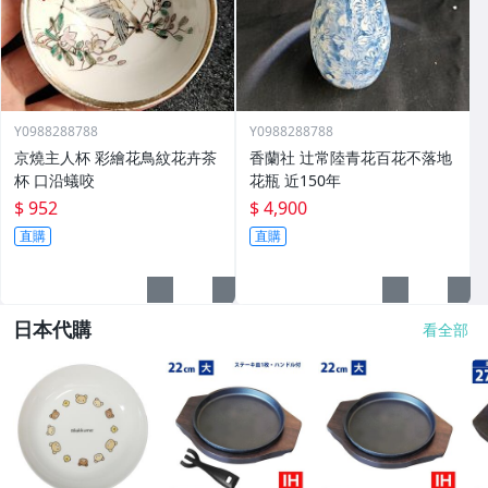
Y0988288788
Y0988288788
京燒主人杯 彩繪花鳥紋花卉茶
香蘭社 辻常陸青花百花不落地
杯 口沿蟻咬
花瓶 近150年
$ 952
$ 4,900
直購
直購
日本代購
看全部