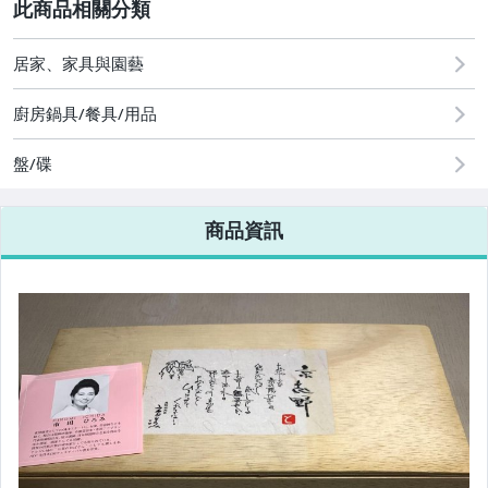
圖書/影音/文具
2
古董、藝術與礦石
居家、家具與園藝
居家、家具與園藝
廚房鍋具/餐具/用品
玩具、模型與公仔
盤/碟
男性精品與服飾
商品資訊
偶像、球員卡與郵幣
女裝與服飾配件
手錶與飾品配件
女包精品與女鞋
運動、戶外與休閒