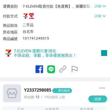
運費規則
7-ELEVEN取貨付款【免運費】、萊爾富取
貨付款【免運費】
付款方式
二手品
商品狀況
台北市
所在地區
101741249315
商品編號
7-ELEVEN 運費只要
38
元
不限金額、筆數，筆筆優惠無限次！
Y2337298085
實名驗證
粉絲數
12
19分鐘前上線
追蹤
-
-
正評
出貨速度
未出貨率