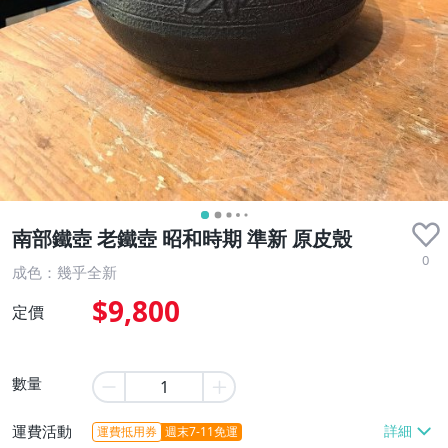
南部鐵壺 老鐵壺 昭和時期 準新 原皮殼
0
成色：幾乎全新
$9,800
定價
數量
運費活動
運費抵用券
週末7-11免運