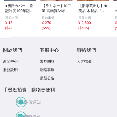
●初日カバー 登
【ラミネート加工
【旧家蔵出し】★
記制度100年記念
済 高画質A4ポス
美品 木製品『良
●
ター】1582 AI美
い木味 古い竹編
目前出價
目前出價
目前出價
女 イラスト ポス
みタガの樽』直径
¥ 15
¥ 270
¥ 2,800
¥
ター セクシー か
約62㎝ 高さ約75
(
$4
)
(
$59
)
(
$606
)
(
わいい 水着 下着
㎝★(検:古民具/古
民家/古民芸/桶/
当時物)80805F
關於我們
客服中心
聯絡我們
新聞中心
常見問答
人才招募
服務說明
聯絡客服
最新公告
手機逛拍賣，購物更便利
商品降價通知
買賣即時溝通