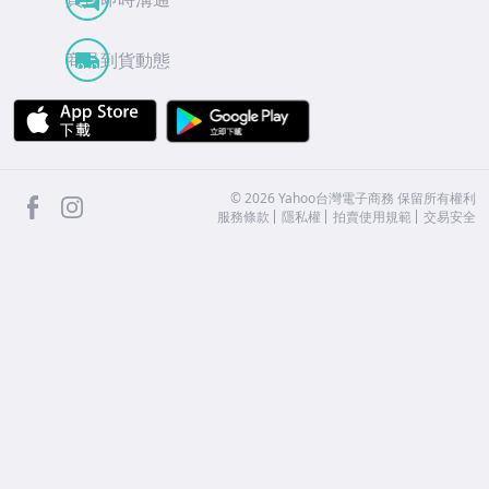
商品到貨動態
APP Store
Google Play
facebook
Instagram
©
2026
Yahoo台灣電子商務 保留所有權利
服務條款
隱私權
拍賣使用規範
交易安全