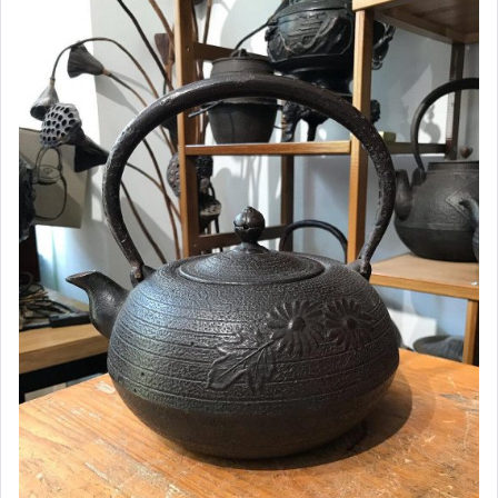
手錶與飾品配件
女包精品與女鞋
相機、攝影與周邊
運動、戶外與休閒