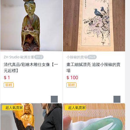
ZH Studio 歐洲古董
小辣椒的賣場
清代真品/彩繪木雕仕女像【一
畫工細膩漂亮 追蹤小辣椒的賣
元起標】
場
$ 1
$ 100
競標
競標
超人氣賣家
超人氣賣家