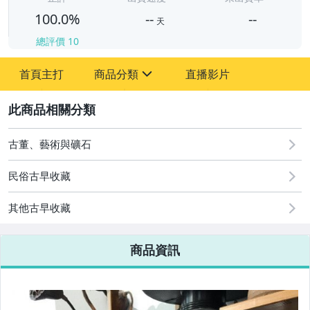
100.0%
--
--
天
總評價
10
-
首頁主打
商品分類
直播影片
-
sign
2
圖書/影音/文具
古董、藝術與礦石
古董、藝術與礦石
民俗古早收藏
居家、家具與園藝
其他古早收藏
玩具、模型與公仔
商品資訊
男性精品與服飾
偶像、球員卡與郵幣
女裝與服飾配件