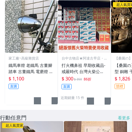
超人氣賣
家工廠~高級雜貨店
台中古物店★阿達古早店・
【桑園の
古道具
牌精品
鐵馬車燈 老鐵馬 古董腳
打火機鼻祖 早期收藏品-
【桑園の
踏車 古董鐵馬 電磨燈 古
戒嚴時代 台灣火柴公司
型 銅雕 
董鐵馬車燈 單車摩擦發
生產 飛火箭火柴10盒1封
G 孔雀開
$ 1,100
$ 300
$ 1,826
86折
$ 350
電 摩擦發電 老車燈
🔥番仔火 台中市賣老火
殼老道 
直購
競標
直購
柴0932-624811絕版火
雕 T 729
柴 雜貨 劇組拍片
近期銷量 15 件
行動任意門
看更多
超人氣賣家