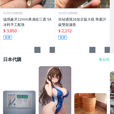
Y2337298085
Y2337298085
猛瑪象牙22mm果凍紋三通 5A
崇禎通寶26加京版大樣 華夏評
冰料手工配珠
級雙面滿青
$ 3,850
$ 2,212
直購
直購
日本代購
看全部