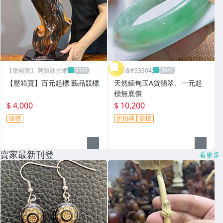
【壓箱寶】 阿寶託拍網
昕品&#33304;
【壓箱寶】百元起標 藝品競標
天然緬甸玉A貨翡翠、一元起
標無底價
$ 4,000
$ 10,200
競標
折扣碼
競標
賣家最新刊登
看更多