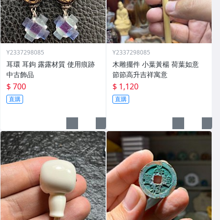
Y2337298085
Y2337298085
耳環 耳鉤 露露材質 使用痕跡
木雕擺件 小葉黃楊 荷葉如意
中古飾品
節節高升吉祥寓意
$ 700
$ 1,120
直購
直購