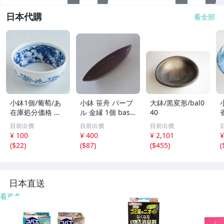
日本代購
看全部
小鉢1個/葡萄/あ
小鉢 笹舟 パープ
大鉢/黒変形/bal0
在庫処分価格 お
ル 金縁 1個 bas1
40
値打ち bas024
43
b
目前出價
目前出價
目前出價
¥ 100
¥ 400
¥ 2,101
¥
(
$22
)
(
$87
)
(
$455
)
(
日本直送
看更多