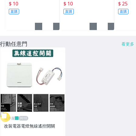
刷卡
碗~飯碗~湯碗~加厚兒童
碗的PE上
$ 10
$ 10
$ 25
碗~學校公司幼兒園~多
E上蓋的
直購
直購
直購
種尺寸價錢不同請看商品
介紹
行動任意門
看更多
雁渟屋
改裝電器電燈無線遙控開關