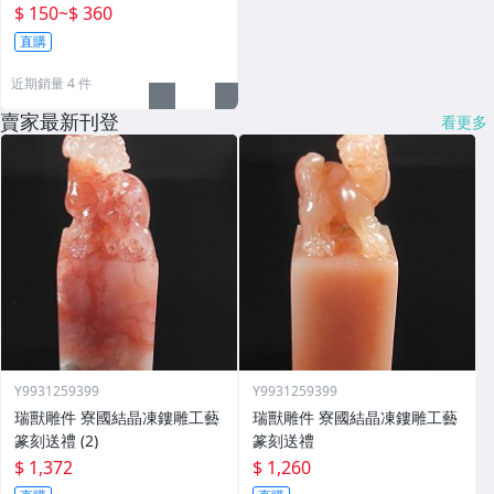
$ 150
~
$ 360
直購
近期銷量 4 件
賣家最新刊登
看更多
Y9931259399
Y9931259399
瑞獸雕件 寮國結晶凍鏤雕工藝
瑞獸雕件 寮國結晶凍鏤雕工藝
篆刻送禮 (2)
篆刻送禮
$ 1,372
$ 1,260