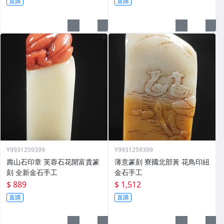
直購
直購
Y9931259399
Y9931259399
壽山石印章 芙蓉石花開富貴篆
薄意篆刻 寮國北部黃 花鳥印紐
刻 全新金石手工
金石手工
$ 889
$ 1,512
直購
直購