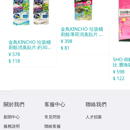
金鳥KINCHO 垃圾桶
廚餘薄荷消臭貼片 約
30天分
¥ 398
金鳥KINCHO 垃圾桶
廚餘消臭貼片 約30天
$ 81
分
¥ 578
SHO-
$ 118
比 瀏海
¥ 598
$ 122
關於我們
客服中心
聯絡我們
新聞中心
常見問答
人才招募
服務說明
聯絡客服