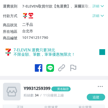
運費規則
7-ELEVEN取貨付款【免運費】、萊爾富取
貨付款【免運費】
付款方式
二手品
商品狀況
台北市
所在地區
101741251790
商品編號
7-ELEVEN 運費只要
38
元
不限金額、筆數，筆筆優惠無限次！
Y9931259399
實名驗證
粉絲數
34
11分鐘前上線
追蹤
1
正評
出貨速度
未出貨率