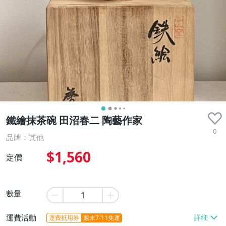
鐵繪抹茶碗 田沼春二 陶藝作家
0
品牌：其他
$1,560
定價
數量
運費活動
運費抵用券
週末7-11免運