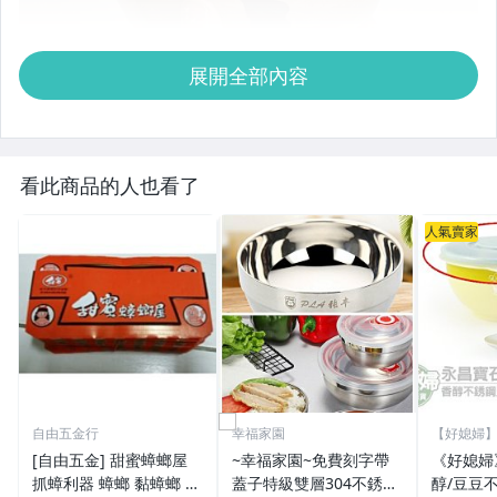
展開全部內容
看此商品的人也看了
人氣賣家
自由五金行
幸福家園
【好媳婦
[自由五金] 甜蜜蟑螂屋
~幸福家園~免費刻字帶
《好媳婦
抓蟑利器 蟑螂 黏蟑螂 可
蓋子特級雙層304不銹鋼
醇/豆豆