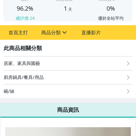
96.2%
1
0%
天
總評價
24
優於全站平均
首頁主打
商品分類
直播影片
sign
2
圖書/影音/文具
居家、家具與園藝
古董、藝術與礦石
廚房鍋具/餐具/用品
居家、家具與園藝
碗/缽
玩具、模型與公仔
商品資訊
偶像、球員卡與郵幣
女裝與服飾配件
男性精品與服飾