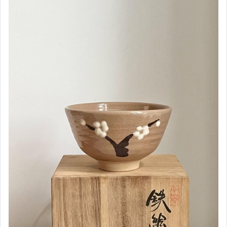
手錶與飾品配件
女包精品與女鞋
相機、攝影與周邊
運動、戶外與休閒