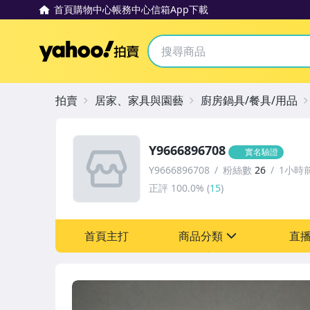
首頁
購物中心
帳務中心
信箱
App下載
Yahoo拍賣
拍賣
居家、家具與園藝
廚房鍋具/餐具/用品
Y9666896708
實名驗證
Y9666896708
粉絲數
26
1小時
正評
100.0%
(
15
)
首頁主打
商品分類
直
sign