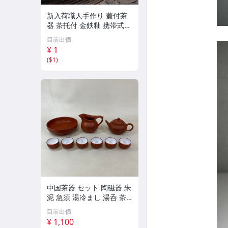
新入荷職人手作り 蓋付茶
器 茶托付 金鉄釉 携帯式
軽量 茶具セット 茶道 中国
目前出價
茶道具 工夫茶 湯呑み 贈り
¥ 1
物 お礼 来客
(
$1
)
中国茶器 セット 陶磁器 朱
泥 急須 湯冷まし 湯呑 茶
碗 皿 煎茶 未使用 長期保
目前出價
管品 現状 中古 /904
¥ 1,100