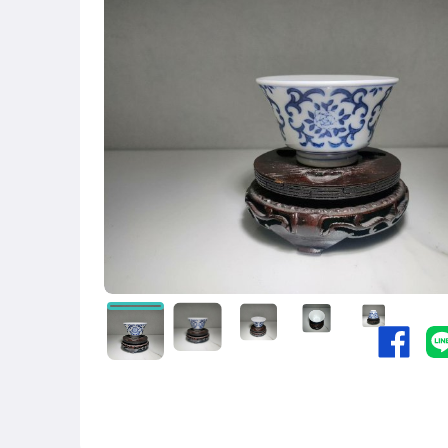
圖書/影音/文具
古董、藝術與礦石
手機、配件與通訊
居家、家具與園藝
玩具、模型與公仔
男性精品與服飾
偶像、球員卡與郵幣
女裝與服飾配件
手錶與飾品配件
女包精品與女鞋
運動、戶外與休閒