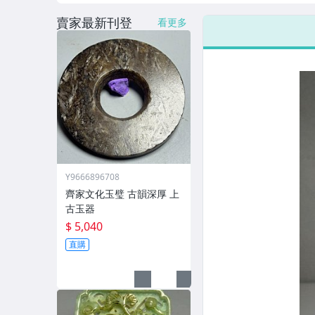
賣家最新刊登
看更多
Y9666896708
齊家文化玉璧 古韻深厚 上
古玉器
$ 5,040
直購