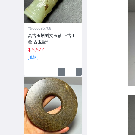
Y9666896708
高古玉蝌蚪文玉勒 上古工
藝 古玉配件
$ 5,572
直購