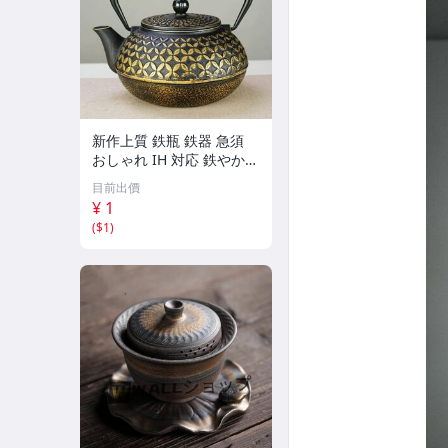
新作上質 鉄瓶 鉄器 急須
おしゃれ IH 対応 鉄やかん
鉄分補給 900ml
目前出價
¥ 1
(
$1
)