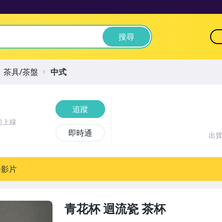
搜尋
茶具/茶盤
中式
追蹤
前上線
即時通
出
播影片
青花杯 迴流瓷 茶杯