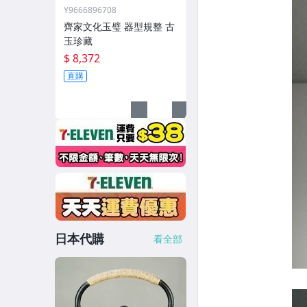
Y9666896708
齊家文化玉璧 器型規整 古
玉珍藏
$ 8,372
直購
日本代購
看全部