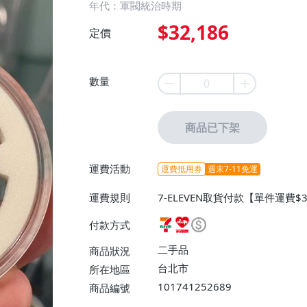
年代：軍閥統治時期
$32,186
定價
數量
商品已下架
運費活動
運費抵用券
週末7-11免運
運費規則
7-ELEVEN取貨付款【單件運費
0】、宅配/貨運【免運費】
付款方式
二手品
商品狀況
台北市
所在地區
101741252689
商品編號