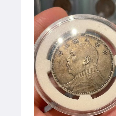
居家、家具與園藝
玩具、模型與公仔
男性精品與服飾
偶像、球員卡與郵幣
女裝與服飾配件
手錶與飾品配件
女包精品與女鞋
運動、戶外與休閒