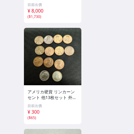
バイメタル NGC MS69PL
目前出價
プルーフライク 初期発行
¥ 8,000
金猴春ラベル アンティー
(
$1,730
)
クコイン
アメリカ硬貨 リンカーン
セント 他13枚セット 外国
コイン 古銭 コレクション
目前出價
¥ 300
(
$65
)