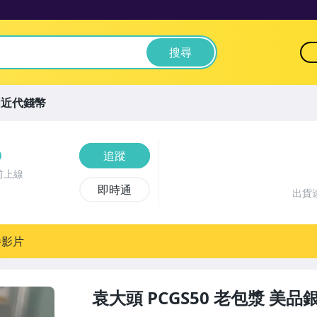
搜尋
國近代錢幣
追蹤
前上線
即時通
出貨
播影片
袁大頭 PCGS50 老包漿 美品