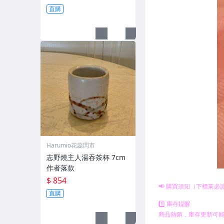
直購
Harumio花蕊閃市
志野燒主人湯吞茶杯 7cm
作者落款
$ 854
直購