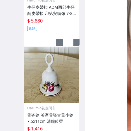
Harumio花蕊閃市
牛仔皮帶扣 ADM西部牛仔
銅皮帶扣 印第安頭像 7-80
年代 9.5x7cm
$ 5,880
直購
Harumio花蕊閃市
骨瓷鈴 英產骨瓷古董小鈴
7.5x11cm 清脆鈴聲
$ 1,416