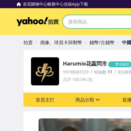
首頁
購物中心
帳務中心
信箱
App下載
Yahoo拍賣
拍賣
偶像、球員卡與郵幣
錢幣/古錢幣
中
Harumio花蕊閃市
實名驗證
Y0190083729
粉絲數
11
8分鐘
正評
100.0%
(
5
)
首頁主打
商品分類
直
sign
圖書/影音/文具
古董、藝術與礦石