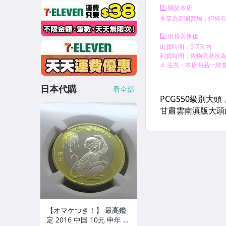
日本代購
看全部
【オマケつき！】 最高鑑
定 2016 中国 10元 申年 猿