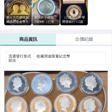
第十六任總統副
美國和平銀元
（已售出）中華
總統紀念金幣1
1924年（已售
開發銀行1/2盎
盎司9999純金
出）
司999純銀999
（可談）
商品資訊
出價紀錄
流通發行形式
收藏用途限量紀念幣
狀況