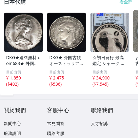
日本代購
看全部
DKG★送料無料 c
DKG★ 外国古銭
☆初日発行 最高
y
oin683★ 外国古
オーストラリア
鑑定 シャーク サ
銭 ニュージーラ
ジョージ6世 6ペ
メ プリヴィマー
目前出價
目前出價
目前出價
ンド 1ドル 硬貨
ンス 銀貨 1946年
ク☆ 2017年 オー
¥ 1,859
¥ 2,475
¥ 34,900
¥
約 27.4g 1974
ラッキー6ペンス
ストラリア ワラ
(
$402
)
(
$536
)
(
$7,545
)
(
年 コモンウェル
GEORGIVS SIXP
イカワセミ 銀貨
ズゲーム 記念硬
ENCE 貨幣 外国
NGC MS70 クッ
貨 外国銭 プルー
銭 コイン coin39
カバラ 鳥 動物 コ
フ コイン
8
イン
關於我們
客服中心
聯絡我們
新聞中心
常見問答
人才招募
服務說明
聯絡客服