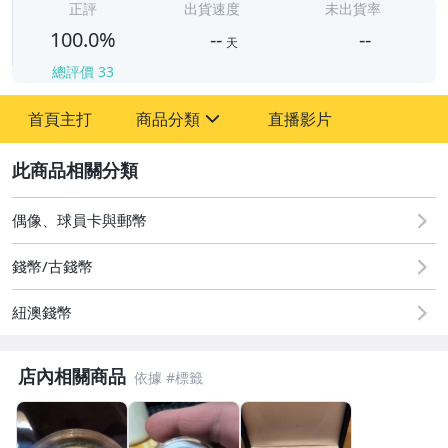
-
正評
出貨速度
未出貨率
100.0%
--
--
天
總評價
33
-
首頁主打
商品分類
直播影片
-
sign
古董、藝術與礦石
2
偶像、球員卡與郵幣
偶像、球員卡與郵幣
錢幣/古錢幣
紐澳錢幣
店內相關商品