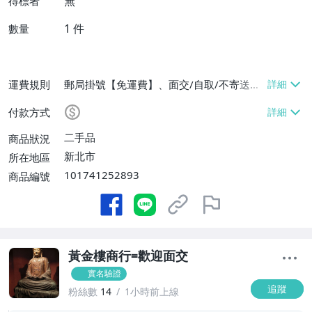
無
得標者
1
件
數量
運費規則
郵局掛號【免運費】、面交/自取/不寄送
【免運費】
付款方式
二手品
商品狀況
新北市
所在地區
101741252893
商品編號
黃金樓商行=歡迎面交
實名驗證
追蹤
粉絲數
14
1小時前上線
-