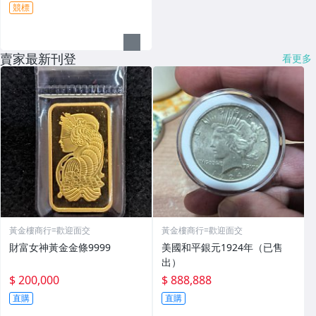
競標
賣家最新刊登
看更多
黃金樓商行=歡迎面交
黃金樓商行=歡迎面交
財富女神黃金金條9999
美國和平銀元1924年（已售
出）
$ 200,000
$ 888,888
直購
直購