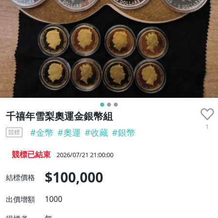
千禧年雪梨奧運金銀幣組
1
#
金幣
#
奧運
#
收藏
#
銀幣
競標
競標已結束
2026/07/21 21:00:00
$100,000
結標價格
1000
出價增額