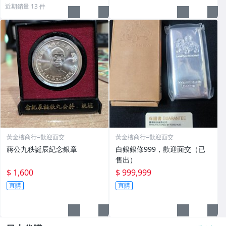
近期銷量 13 件
黃金樓商行=歡迎面交
黃金樓商行=歡迎面交
蔣公九秩誕辰紀念銀章
白銀銀條999，歡迎面交（已
售出）
$ 1,600
$ 999,999
直購
直購