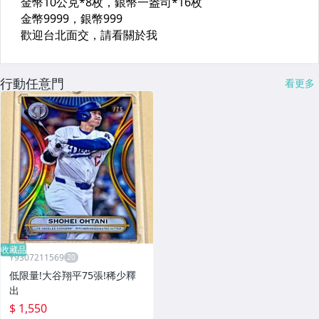
行動任意門
看更多
收藏品
Y9307211569
低限量!大谷翔平75張!稀少釋
出
$ 1,550